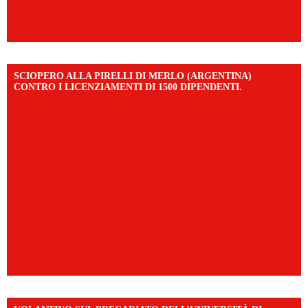
https://www.facebook.com/share/v/1AD7YkEpuD/?
mibextid=UalRPS
SCIOPERO ALLA PIRELLI DI MERLO (ARGENTINA)
CONTRO I LICENZIAMENTI DI 1500 DIPENDENTI.