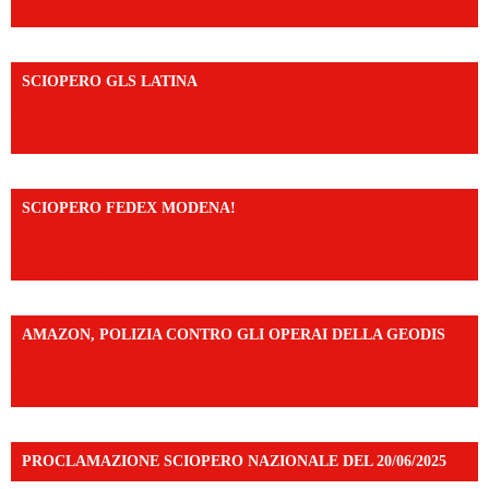
SCIOPERO GLS LATINA
https://www.facebook.com/share/v/1An9YA8yfq/?
mibextid=UalRPS
SCIOPERO FEDEX MODENA!
https://www.facebook.com/share/v/14FdghtLc5k/?
mibextid=UalRPS
AMAZON, POLIZIA CONTRO GLI OPERAI DELLA GEODIS
https://www.facebook.com/share/v/16UuA5c9Ep/?
mibextid=UalRPS
PROCLAMAZIONE SCIOPERO NAZIONALE DEL 20/06/2025