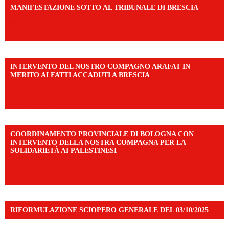
MANIFESTAZIONE SOTTO AL TRIBUNALE DI BRESCIA
https://www.facebook.com/share/r/1EMnKDDtxc/?
mibextid=UalRPS
INTERVENTO DEL NOSTRO COMPAGNO ARAFAT IN
MERITO AI FATTI ACCADUTI A BRESCIA
https://www.facebook.com/share/v/1DDi3eq4FZ/?
mibextid=WC7FNe
COORDINAMENTO PROVINCIALE DI BOLOGNA CON
INTERVENTO DELLA NOSTRA COMPAGNA PER LA
SOLIDARIETÀ AI PALESTINESI
https://www.facebook.com/share/v/198LfVj3Y6/?
mibextid=WC7FNe
RIFORMULAZIONE SCIOPERO GENERALE DEL 03/10/2025