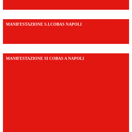
https://vm.tiktok.com/ZNd9eE3RH/
MANIFESTAZIONE S.I.COBAS NAPOLI
https://www.instagram.com/reel/DMAkE-siQw6/?
igsh=NmQ2Y3R5M3ZqcmJo
MANIFESTAZIONE SI COBAS A NAPOLI