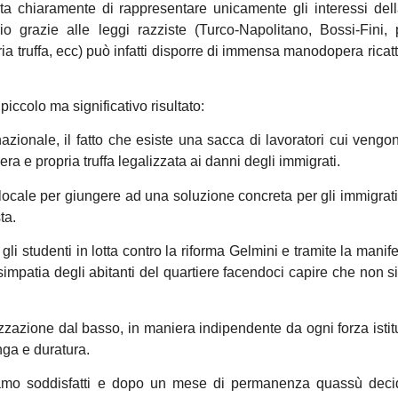
ta chiaramente di rappresentare unicamente gli interessi del
o grazie alle leggi razziste (Turco-Napolitano, Bossi-Fini, 
ria truffa, ecc) può infatti disporre di immensa manodopera ricatt
iccolo ma significativo risultato:
lo nazionale, il fatto che esiste una sacca di lavoratori cui vengo
era e propria truffa legalizzata ai danni degli immigrati.
 locale per giungere ad una soluzione concreta per gli immigrati t
ta.
gli studenti in lotta contro la riforma Gelmini e tramite la manif
mpatia degli abitanti del quartiere facendoci capire che non s
izzazione dal basso, in maniera indipendente da ogni forza istit
nga e duratura.
iteniamo soddisfatti e dopo un mese di permanenza quassù dec