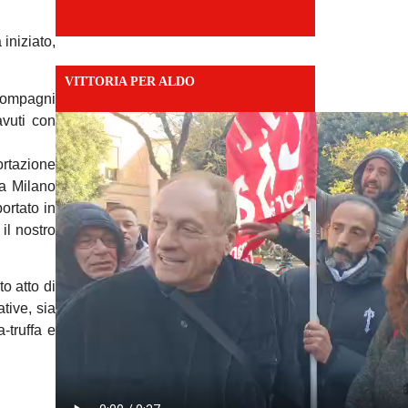
iniziato,
VITTORIA PER ALDO
 compagni
avuti con
ortazione
 a Milano
ortato in
il nostro
to atto di
tive, sia
-truffa e