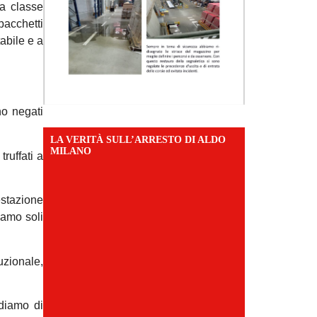
la classe
pacchetti
abile e a
no negati
LA VERITÀ SULL’ARRESTO DI ALDO
MILANO
ruffati a
estazione
iamo soli
uzionale,
idiamo di