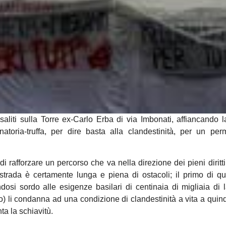
aliti sulla Torre ex-Carlo Erba di via Imbonati, affiancando la
natoria-truffa, per dire basta alla clandestinità, per un pe
 rafforzare un percorso che va nella direzione dei pieni diritti p
trada è certamente lunga e piena di ostacoli; il primo di qu
osi sordo alle esigenze basilari di centinaia di migliaia di l
o) li condanna ad una condizione di clandestinità a vita a quin
ta la schiavitù.