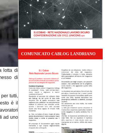
COMUNICATO CABLOG LANDRIANO
 lotta di
rmesso di
er tutti,
esto è il
avoratori
di ad uno