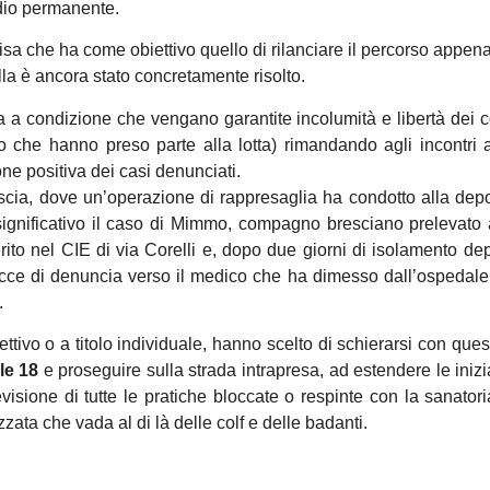
dio permanente.
a che ha come obiettivo quello di rilanciare il percorso appena 
la è ancora stato concretamente risolto.
a a condizione che vengano garantite incolumità e libertà dei
loro che hanno preso parte alla lotta) rimandando agli incontri 
ne positiva dei casi denunciati.
scia, dove un’operazione di rappresaglia ha condotto alla dep
e significativo il caso di Mimmo, compagno bresciano prelevato
rito nel CIE di via Corelli e, dopo due giorni di isolamento dep
acce di denuncia verso il medico che ha dimesso dall’ospedale 
.
ettivo o a titolo individuale, hanno scelto di schierarsi con ques
le 18
e proseguire sulla strada intrapresa, ad estendere le inizia
visione di tutte le pratiche bloccate o respinte con la sanatoria
zata che vada al di là delle colf e delle badanti.