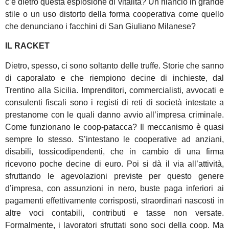
c’è dietro questa esplosione di vitalità? Un rilancio in grande
stile o un uso distorto della forma cooperativa come quello
che denunciano i facchini di San Giuliano Milanese?
IL RACKET
Dietro, spesso, ci sono soltanto delle truffe. Storie che sanno
di caporalato e che riempiono decine di inchieste, dal
Trentino alla Sicilia. Imprenditori, commercialisti, avvocati e
consulenti fiscali sono i registi di reti di società intestate a
prestanome con le quali danno avvio all’impresa criminale.
Come funzionano le coop-patacca? Il meccanismo è quasi
sempre lo stesso. S’intestano le cooperative ad anziani,
disabili, tossicodipendenti, che in cambio di una firma
ricevono poche decine di euro. Poi si dà il via all’attività,
sfruttando le agevolazioni previste per questo genere
d’impresa, con assunzioni in nero, buste paga inferiori ai
pagamenti effettivamente corrisposti, straordinari nascosti in
altre voci contabili, contributi e tasse non versate.
Formalmente, i lavoratori sfruttati sono soci della coop. Ma