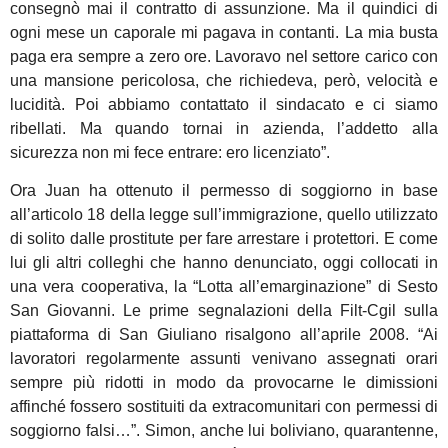
consegnò mai il contratto di assunzione. Ma il quindici di
ogni mese un caporale mi pagava in contanti. La mia busta
paga era sempre a zero ore. Lavoravo nel settore carico con
una mansione pericolosa, che richiedeva, però, velocità e
lucidità. Poi abbiamo contattato il sindacato e ci siamo
ribellati. Ma quando tornai in azienda, l’addetto alla
sicurezza non mi fece entrare: ero licenziato”.
Ora Juan ha ottenuto il permesso di soggiorno in base
all’articolo 18 della legge sull’immigrazione, quello utilizzato
di solito dalle prostitute per fare arrestare i protettori. E come
lui gli altri colleghi che hanno denunciato, oggi collocati in
una vera cooperativa, la “Lotta all’emarginazione” di Sesto
San Giovanni. Le prime segnalazioni della Filt-Cgil sulla
piattaforma di San Giuliano risalgono all’aprile 2008. “Ai
lavoratori regolarmente assunti venivano assegnati orari
sempre più ridotti in modo da provocarne le dimissioni
affinché fossero sostituiti da extracomunitari con permessi di
soggiorno falsi…”. Simon, anche lui boliviano, quarantenne,