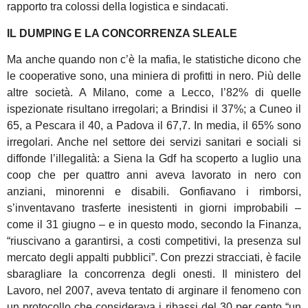
rapporto tra colossi della logistica e sindacati.
IL DUMPING E LA CONCORRENZA SLEALE
Ma anche quando non c’è la mafia, le statistiche dicono che
le cooperative sono, una miniera di profitti in nero. Più delle
altre società. A Milano, come a Lecco, l’82% di quelle
ispezionate risultano irregolari; a Brindisi il 37%; a Cuneo il
65, a Pescara il 40, a Padova il 67,7. In media, il 65% sono
irregolari. Anche nel settore dei servizi sanitari e sociali si
diffonde l’illegalità: a Siena la Gdf ha scoperto a luglio una
coop che per quattro anni aveva lavorato in nero con
anziani, minorenni e disabili. Gonfiavano i rimborsi,
s’inventavano trasferte inesistenti in giorni improbabili –
come il 31 giugno – e in questo modo, secondo la Finanza,
“riuscivano a garantirsi, a costi competitivi, la presenza sul
mercato degli appalti pubblici”. Con prezzi stracciati, è facile
sbaragliare la concorrenza degli onesti. Il ministero del
Lavoro, nel 2007, aveva tentato di arginare il fenomeno con
un protocollo che considerava i ribassi del 30 per cento “un