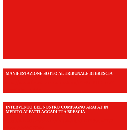
MANIFESTAZIONE SOTTO AL TRIBUNALE DI BRESCIA
https://www.facebook.com/share/r/1EMnKDDtxc/?
mibextid=UalRPS
INTERVENTO DEL NOSTRO COMPAGNO ARAFAT IN
MERITO AI FATTI ACCADUTI A BRESCIA
https://www.facebook.com/share/v/1DDi3eq4FZ/?
mibextid=WC7FNe