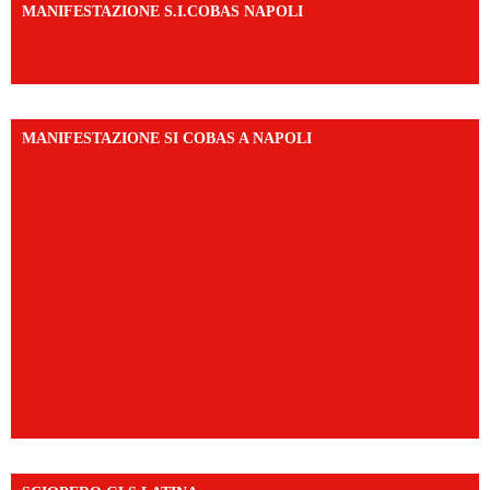
MANIFESTAZIONE S.I.COBAS NAPOLI
https://www.instagram.com/reel/DMAkE-siQw6/?
igsh=NmQ2Y3R5M3ZqcmJo
MANIFESTAZIONE SI COBAS A NAPOLI