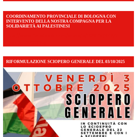
COORDINAMENTO PROVINCIALE DI BOLOGNA CON
INTERVENTO DELLA NOSTRA COMPAGNA PER LA
SOLIDARIETÀ AI PALESTINESI
https://www.facebook.com/share/v/198LfVj3Y6/?
mibextid=WC7FNe
RIFORMULAZIONE SCIOPERO GENERALE DEL 03/10/2025