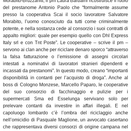
Morabito-Bruzzaniti, il pm Laura Barbaini ricostruisce il ruolo
del prestanome Antonio Paolo che “formalmente assume
presso la cooperativa Scai il socio lavoratore Salvatore
Morabito, l’uomo conosciuto da tutti come criminalmente
potente, e nella sostanza cede al consorzio i suoi contratti di
appalto migliori: quale per esempio quello con Dhl Express
Italy srl e con Tnt Poste”. Le cooperative – scrive il pm –
servono ai clan anche per riciclare denaro sporco “attraverso
la falsa fatturazione o l’emissione di assegni circolari
intestati a nominativi di lavoratori stranieri dipendenti e
incassati da prestanomi”. In questo modo, creano “importanti
disponibilità in contanti per l’acquisto di droga”. Anche al
boss di Cologno Monzese, Marcello Paparo, le cooperative
del suo consorzio di facchinaggio e pulizie per i
supermercati Sma ed Esselunga servivano solo per
prelevare contanti da investire in affari illegali. E nel
capoluogo lombardo c’è l’ombra del riciclaggio anche
nell’omicidio di Pasquale Maglione, un avvocato casertano
che rappresentava diversi consorzi di origine campana nel