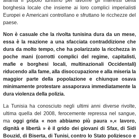
affama il popolo tunisino per favorire gli interessi della
borghesia locale che insieme ai loro complici imperialisti
Europei e Americani controllano e sfruttano le ricchezze del
paese.
Non è c
asuale che la rivolta tunisina dura da un mese,
essa è la reazione a una sfacciata contraddizione che
dura da molto tempo, che ha polarizzato la ricchezza in
poche mani (corrotti complici del regime, capitalisti,
mafie e borghesi locali, multinazionali Occidentali)
riducendo alla fame, alla disoccupazione e alla miseria la
maggior parte della popolazione e chiunque osava
minimamente protestare assaporava immediatamente la
dura violenza della polizia.
La Tunisia ha conosciuto negli ultimi anni diverse rivolte,
ultima quella del 2008, ferocemente repressa nel sangue,
ma
oggi grida « non abbiamo più paura »,« lavoro,
dignità e libertà » è il grido dei giovani di Sfax, di Sidi
Bouzid, di Biserta, di Tunisi, contro lo Stato poliziesco e