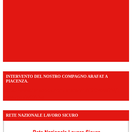
INTERVENTO DEL NOSTRO COMPAGNO ARAFAT A
PIACENZA.
https://www.facebook.com/share/v/16F2CWAw7M/?
mibextid=WC7FNe
RETE NAZIONALE LAVORO SICURO