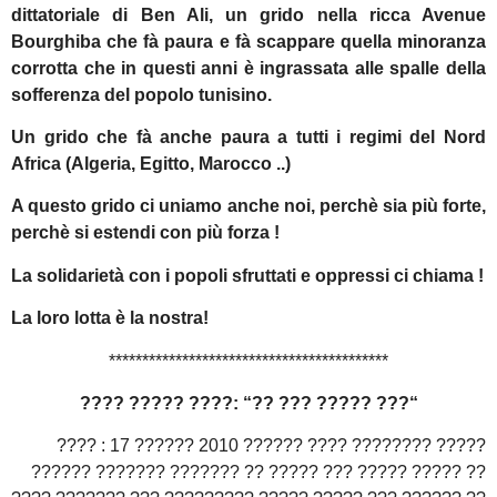
dittatoriale di Ben Ali, un grido nella ricca Avenue
Bourghiba che fà paura e fà scappare quella minoranza
corrotta che in questi anni è ingrassata alle spalle della
sofferenza del popolo tunisino.
U
n grido che fà anche paura a tutti i regimi del Nord
Africa (Algeria, Egitto, Marocco ..)
A questo grido ci uniamo anche noi
, perchè sia più forte,
perchè si estendi con più forza !
La solidarietà con i popoli sfruttati e oppressi
ci chiama !
La loro lotta è la nostra!
******************************************
???? ????? ????
: “
?? ??? ????? ???
“
???? : 17 ?????? 2010 ?????? ???? ???????? ?????
?????? ??????? ??????? ?? ????? ??? ????? ????? ??