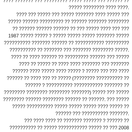
???? ??????? ??? ????????? ????? ????? ??? ?????? ??
????? ???????? ???? ????.
???? ??? ????? ??? ????? ??????? ???? ????? ???
????? ?????? ????????? ?? ?????? ??????? ????????
?? ?????? ?????? ?????? ?? ??? ????? ???? ??? ???
1987 ????? ????? ? ????? ????? ????? ??????? ?????
?????????? ??????? ?????? ?? ??????????? ?????????
?????????? ?? ??????? ??? ??????? ???????? ?????.
???? ?? ???? ?????? ?? ????????? ?????? ??? ?????
???? ?? ????? ?? ???? ???? ??????? ??? ???????
?????? ???? ????? ???? ????? ? ????? ??? ??? ????
?????? ?? ???? ??? ?? ????? (???????? ?????????? ??
?????? ? ?????????? ??????????? ??????? ??
???????? ???????? ???????? ???????) ????? ??? ?????
???????? ?????? ???????? ?????? ?? ??????. ??? ?????
????? ?????????? ????? ????? ????? ???? ????? ??
?????? ??? ?????????? ???????.
??? ???? ???? ?? ??????? ??????? ? ?????? ??
?????????? ?? ????? ??????????? ????? ?? ??? 2008