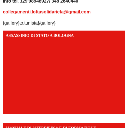
Info tel. 329 98948927/ 348 2640440
collegamenti.lottasolidarieta@gmail.com
{gallery}to.tunisia{/gallery}
ASSASSINIO DI STATO A BOLOGNA