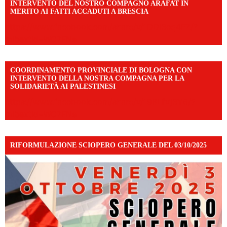
INTERVENTO DEL NOSTRO COMPAGNO ARAFAT IN
MERITO AI FATTI ACCADUTI A BRESCIA
https://www.facebook.com/share/v/1DDi3eq4FZ/?
mibextid=WC7FNe
COORDINAMENTO PROVINCIALE DI BOLOGNA CON
INTERVENTO DELLA NOSTRA COMPAGNA PER LA
SOLIDARIETÀ AI PALESTINESI
https://www.facebook.com/share/v/198LfVj3Y6/?
mibextid=WC7FNe
RIFORMULAZIONE SCIOPERO GENERALE DEL 03/10/2025