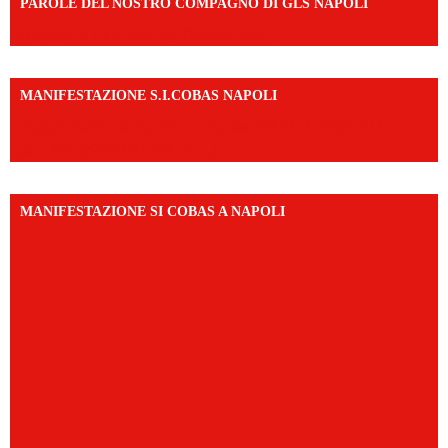
PAROLE DEL NOSTRO COMPAGNO DI GLS NAPOLI
https://vm.tiktok.com/ZNd9eE3RH/
MANIFESTAZIONE S.I.COBAS NAPOLI
https://www.instagram.com/reel/DMAkE-siQw6/?
igsh=NmQ2Y3R5M3ZqcmJo
MANIFESTAZIONE SI COBAS A NAPOLI