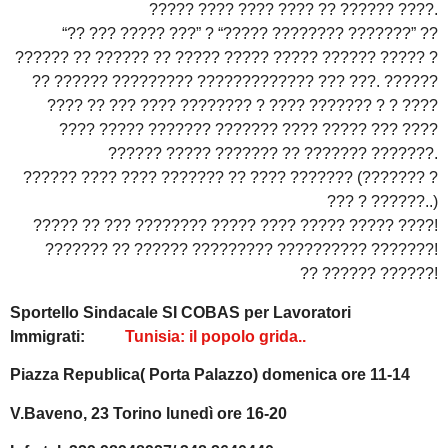
????? ???? ???? ???? ?? ?????? ????.
“?? ??? ????? ???” ? “????? ???????? ???????” ??
?????? ?? ?????? ?? ????? ????? ????? ?????? ????? ?
?? ?????? ????????? ????????????? ??? ???. ??????
???? ?? ??? ???? ???????? ? ???? ??????? ? ? ????
???? ????? ??????? ??????? ???? ????? ??? ????
?????? ????? ??????? ?? ??????? ???????.
?????? ???? ???? ??????? ?? ???? ??????? (??????? ?
??? ? ??????..)
????? ?? ??? ???????? ????? ???? ????? ????? ????!
??????? ?? ?????? ????????? ?????????? ???????!
?? ?????? ??????!
Sportello Sindacale SI COBAS per Lavoratori
Immigrati:
Tunisia: il popolo grida..
Piazza Republica( Porta Palazzo) domenica ore 11-14
V.Baveno, 23 Torino lunedì ore 16-20