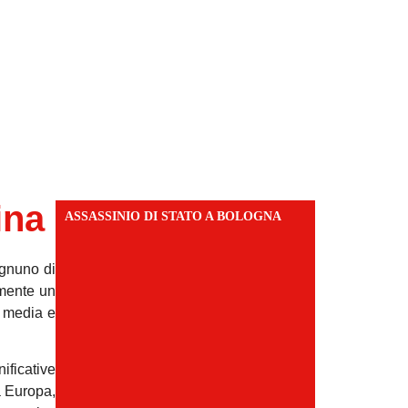
ina
ASSASSINIO DI STATO A BOLOGNA
ognuno di
amente un
i media e
ificative
a Europa,