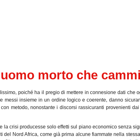
: uomo morto che camm
tilissimo, poiché ha il pregio di mettere in connesione dati che 
 che messi insieme in un ordine logico e coerente, danno sicur
con metodo, nonostante i discorsi rassicuranti provenienti da
 la crisi producesse solo effetti sul piano economico senza sign
ti del Nord Africa, come già prima alcune fiammate nella stess