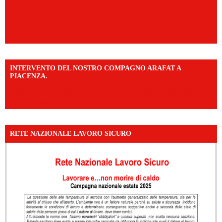
INTERVENTO DEL NOSTRO COMPAGNO ARAFAT A
PIACENZA.
https://www.facebook.com/share/v/16F2CWAw7M/?
mibextid=WC7FNe
RETE NAZIONALE LAVORO SICURO