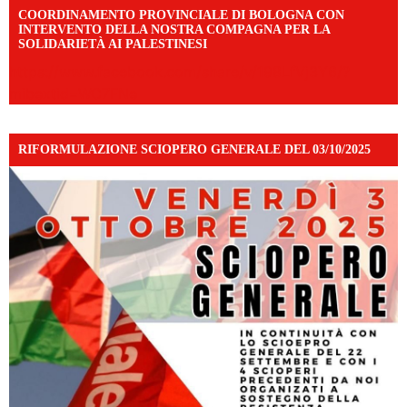
COORDINAMENTO PROVINCIALE DI BOLOGNA CON
INTERVENTO DELLA NOSTRA COMPAGNA PER LA
SOLIDARIETÀ AI PALESTINESI
https://www.facebook.com/share/v/198LfVj3Y6/?
mibextid=WC7FNe
RIFORMULAZIONE SCIOPERO GENERALE DEL 03/10/2025