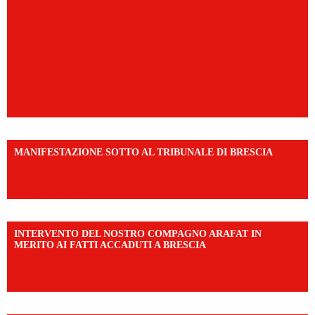
MANIFESTAZIONE SOTTO AL TRIBUNALE DI BRESCIA
https://www.facebook.com/share/r/1EMnKDDtxc/?
mibextid=UalRPS
INTERVENTO DEL NOSTRO COMPAGNO ARAFAT IN
MERITO AI FATTI ACCADUTI A BRESCIA
https://www.facebook.com/share/v/1DDi3eq4FZ/?
mibextid=WC7FNe