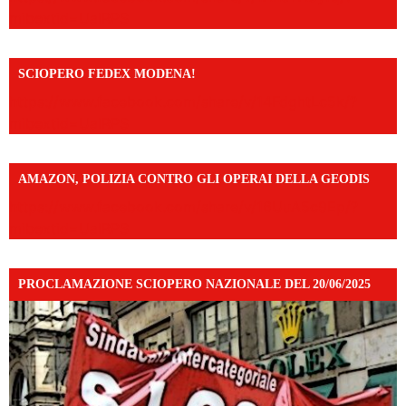
mibextid=UalRPS
SCIOPERO FEDEX MODENA!
https://www.facebook.com/share/v/14FdghtLc5k/?
mibextid=UalRPS
AMAZON, POLIZIA CONTRO GLI OPERAI DELLA GEODIS
https://www.facebook.com/share/v/16UuA5c9Ep/?
mibextid=UalRPS
PROCLAMAZIONE SCIOPERO NAZIONALE DEL 20/06/2025