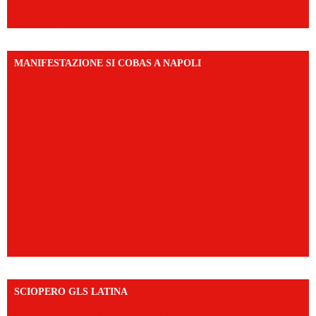
https://www.instagram.com/reel/DMAkE-siQw6/?
igsh=NmQ2Y3R5M3ZqcmJo
MANIFESTAZIONE SI COBAS A NAPOLI
SCIOPERO GLS LATINA
https://www.facebook.com/share/v/1An9YA8yfq/?