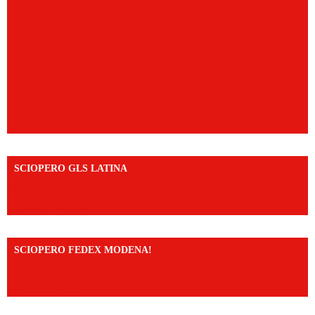
SCIOPERO GLS LATINA
https://www.facebook.com/share/v/1An9YA8yfq/?
mibextid=UalRPS
SCIOPERO FEDEX MODENA!
https://www.facebook.com/share/v/14FdghtLc5k/?
mibextid=UalRPS