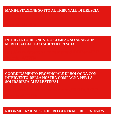
MANIFESTAZIONE SOTTO AL TRIBUNALE DI BRESCIA
https://www.facebook.com/share/r/1EMnKDDtxc/?
mibextid=UalRPS
INTERVENTO DEL NOSTRO COMPAGNO ARAFAT IN
MERITO AI FATTI ACCADUTI A BRESCIA
https://www.facebook.com/share/v/1DDi3eq4FZ/?
mibextid=WC7FNe
COORDINAMENTO PROVINCIALE DI BOLOGNA CON
INTERVENTO DELLA NOSTRA COMPAGNA PER LA
SOLIDARIETÀ AI PALESTINESI
https://www.facebook.com/share/v/198LfVj3Y6/?
mibextid=WC7FNe
RIFORMULAZIONE SCIOPERO GENERALE DEL 03/10/2025