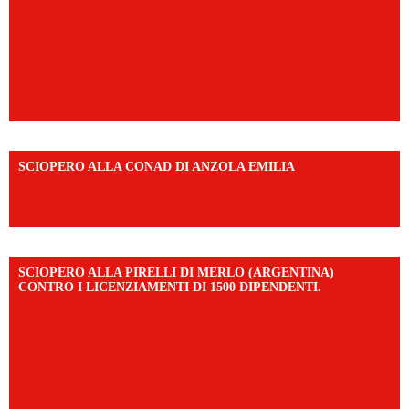
SCIOPERO ALLA CONAD DI ANZOLA EMILIA
https://www.facebook.com/share/v/1AD7YkEpuD/?
mibextid=UalRPS
SCIOPERO ALLA PIRELLI DI MERLO (ARGENTINA)
CONTRO I LICENZIAMENTI DI 1500 DIPENDENTI.