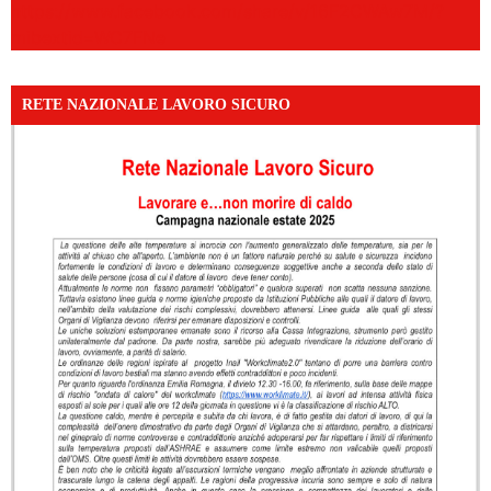
https://www.facebook.com/share/v/16F2CWAw7M/?
mibextid=WC7FNe
RETE NAZIONALE LAVORO SICURO