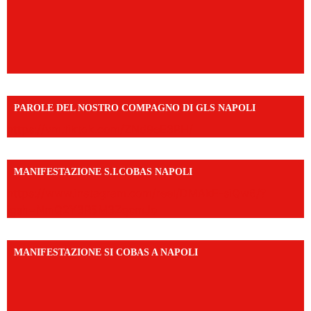
PAROLE DEL NOSTRO COMPAGNO DI GLS NAPOLI
https://vm.tiktok.com/ZNd9eE3RH/
MANIFESTAZIONE S.I.COBAS NAPOLI
https://www.instagram.com/reel/DMAkE-siQw6/?
igsh=NmQ2Y3R5M3ZqcmJo
MANIFESTAZIONE SI COBAS A NAPOLI