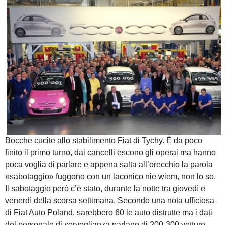
Bocche cucite allo stabilimento Fiat di Tychy. È da poco
finito il primo turno, dai cancelli escono gli operai ma hanno
poca voglia di parlare e appena salta all’orecchio la parola
«sabotaggio» fuggono con un laconico nie wiem, non lo so.
Il sabotaggio però c’è stato, durante la notte tra giovedì e
venerdì della scorsa settimana. Secondo una nota ufficiosa
di Fiat Auto Poland, sarebbero 60 le auto distrutte ma i dati
del personale di sorveglianza parlano di 200-300 vetture