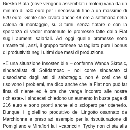
Biesko Biala (dove vengono assemblati i motori) varia da un
minimo di 530 euro per i neoassunti fino a un massimo di
920 euro. Gente che lavora anche 48 ore a settimana nella
catena di montaggio, su 3 turni, senza fiatare e con la
speranza di veder mantenute le promesse fatte dalla Fiat
sugli aumenti salariali. Ad oggi quelle promesse sono
rimaste tali, anzi, il gruppo torinese ha tagliato pure i bonus
di produttività negli ultimi due mesi di produzione.
«È una situazione insostenibile – conferma Wanda Skrosic,
sindacalista di Solidarnosc – noi come sindacato ci
dissociamo dagli atti di sabotaggio, non è così che si
risolvono i problemi, ma dico anche che la Fiat non può far
finta di niente ed è ora che venga incontro alle nostre
richieste». I sindacati chiedono un aumento in busta paga di
216 euro e sono pronti anche allo sciopero per ottenerlo.
Dunque, il gioiellino produttivo del Lingotto osannato da
Marchionne e preso ad esempio per la ristrutturazione di
Pomigliano e Mirafiori fa i «capricci». Tychy non ci sta alla