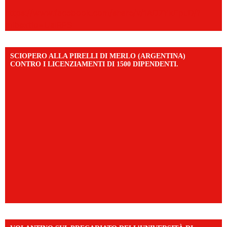
https://www.facebook.com/share/v/1AD7YkEpuD/?
mibextid=UalRPS
SCIOPERO ALLA PIRELLI DI MERLO (ARGENTINA)
CONTRO I LICENZIAMENTI DI 1500 DIPENDENTI.