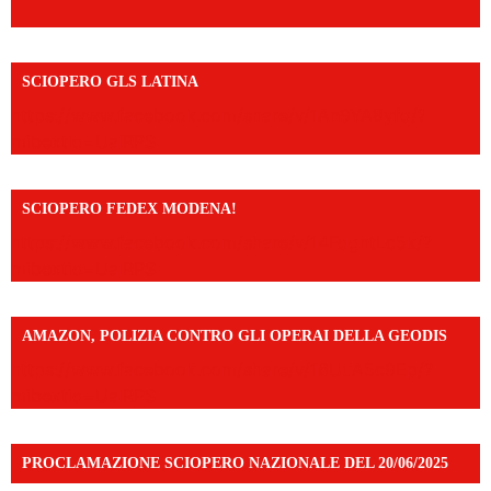
SCIOPERO GLS LATINA
https://www.facebook.com/share/v/1An9YA8yfq/?
mibextid=UalRPS
SCIOPERO FEDEX MODENA!
https://www.facebook.com/share/v/14FdghtLc5k/?
mibextid=UalRPS
AMAZON, POLIZIA CONTRO GLI OPERAI DELLA GEODIS
https://www.facebook.com/share/v/16UuA5c9Ep/?
mibextid=UalRPS
PROCLAMAZIONE SCIOPERO NAZIONALE DEL 20/06/2025