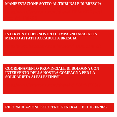
MANIFESTAZIONE SOTTO AL TRIBUNALE DI BRESCIA
https://www.facebook.com/share/r/1EMnKDDtxc/?
mibextid=UalRPS
INTERVENTO DEL NOSTRO COMPAGNO ARAFAT IN
MERITO AI FATTI ACCADUTI A BRESCIA
https://www.facebook.com/share/v/1DDi3eq4FZ/?
mibextid=WC7FNe
COORDINAMENTO PROVINCIALE DI BOLOGNA CON
INTERVENTO DELLA NOSTRA COMPAGNA PER LA
SOLIDARIETÀ AI PALESTINESI
https://www.facebook.com/share/v/198LfVj3Y6/?
mibextid=WC7FNe
RIFORMULAZIONE SCIOPERO GENERALE DEL 03/10/2025