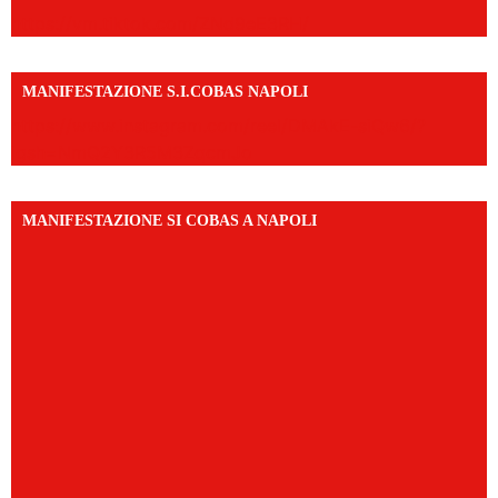
https://vm.tiktok.com/ZNd9eE3RH/
MANIFESTAZIONE S.I.COBAS NAPOLI
https://www.instagram.com/reel/DMAkE-siQw6/?
igsh=NmQ2Y3R5M3ZqcmJo
MANIFESTAZIONE SI COBAS A NAPOLI