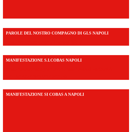
PAROLE DEL NOSTRO COMPAGNO DI GLS NAPOLI
https://vm.tiktok.com/ZNd9eE3RH/
MANIFESTAZIONE S.I.COBAS NAPOLI
https://www.instagram.com/reel/DMAkE-siQw6/?
igsh=NmQ2Y3R5M3ZqcmJo
MANIFESTAZIONE SI COBAS A NAPOLI