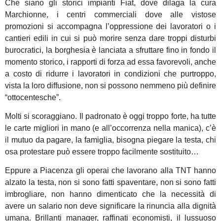
Che siano gli storici impianti Fiat, dove dilaga la cura
Marchionne, i centri commerciali dove alle vistose
promozioni si accompagna l’oppressione dei lavoratori o i
cantieri edili in cui si può morire senza dare troppi disturbi
burocratici, la borghesia è lanciata a sfruttare fino in fondo il
momento storico, i rapporti di forza ad essa favorevoli, anche
a costo di ridurre i lavoratori in condizioni che purtroppo,
vista la loro diffusione, non si possono nemmeno più definire
“ottocentesche”.
Molti si scoraggiano. Il padronato è oggi troppo forte, ha tutte
le carte migliori in mano (e all’occorrenza nella manica), c’è
il mutuo da pagare, la famiglia, bisogna piegare la testa, chi
osa protestare può essere troppo facilmente sostituito…
Eppure a Piacenza gli operai che lavorano alla TNT hanno
alzato la testa, non si sono fatti spaventare, non si sono fatti
imbrogliare, non hanno dimenticato che la necessità di
avere un salario non deve significare la rinuncia alla dignità
umana. Brillanti manager, raffinati economisti, il lussuoso