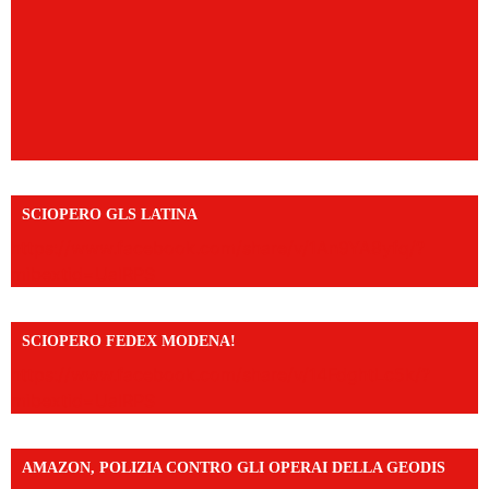
SCIOPERO GLS LATINA
https://www.facebook.com/share/v/1An9YA8yfq/?
mibextid=UalRPS
SCIOPERO FEDEX MODENA!
https://www.facebook.com/share/v/14FdghtLc5k/?
mibextid=UalRPS
AMAZON, POLIZIA CONTRO GLI OPERAI DELLA GEODIS