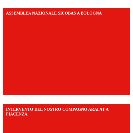
ASSEMBLEA NAZIONALE SICOBAS A BOLOGNA
INTERVENTO DEL NOSTRO COMPAGNO ARAFAT A
PIACENZA.
https://www.facebook.com/share/v/16F2CWAw7M/?
mibextid=WC7FNe