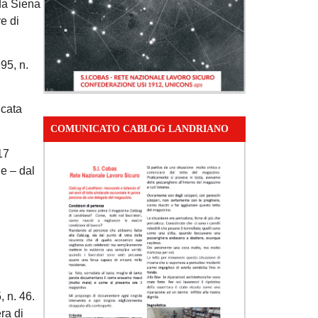
 da Siena
e di
95, n.
icata
COMUNICATO CABLOG LANDRIANO
17
le – dal
 n. 46.
ra di