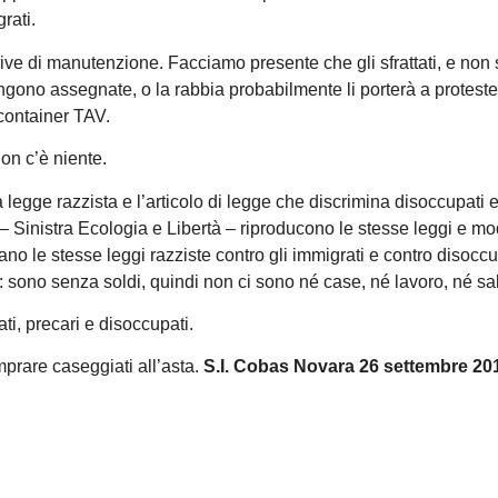
rati.
ve di manutenzione. Facciamo presente che gli sfrattati, e non 
engono assegnate, o la rabbia probabilmente li porterà a proteste
 container TAV.
non c’è niente.
a legge razzista e l’articolo di legge che discrimina disoccupati e
 Sinistra Ecologia e Libertà – riproducono le stesse leggi e mo
ano le stesse leggi razziste contro gli immigrati e contro disoccu
: sono senza soldi, quindi non ci sono né case, né lavoro, né sal
i, precari e disoccupati.
prare caseggiati all’asta.
S.I. Cobas Novara 26 settembre 2