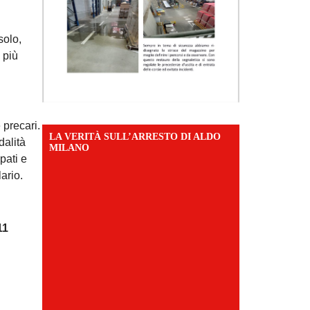
solo,
 più
 precari.
LA VERITÀ SULL’ARRESTO DI ALDO
dalità
MILANO
pati e
ario.
011