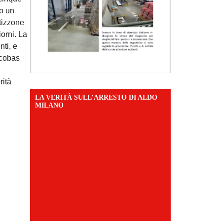
no un
 tizzone
iorni. La
nti, e
icobas
rità
LA VERITÀ SULL’ARRESTO DI ALDO
MILANO