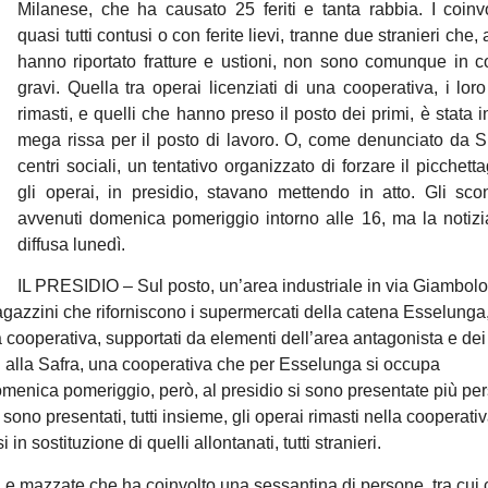
Milanese, che ha causato 25 feriti e tanta rabbia. I coinv
quasi tutti contusi o con ferite lievi, tranne due stranieri che
hanno riportato fratture e ustioni, non sono comunque in c
gravi. Quella tra operai licenziati di una cooperativa, i loro
rimasti, e quelli che hanno preso il posto dei primi, è stata i
mega rissa per il posto di lavoro. O, come denunciato da 
centri sociali, un tentativo organizzato di forzare il picchett
gli operai, in presidio, stavano mettendo in atto. Gli sco
avvenuti domenica pomeriggio intorno alle 16, ma la notizi
diffusa lunedì.
IL PRESIDIO – Sul posto, un’area industriale in via Giambol
agazzini che riforniscono i supermercati della catena Esselunga,
 cooperativa, supportati da elementi dell’area antagonista e dei 
ti alla Safra, una cooperativa che per Esselunga si occupa
omenica pomeriggio, però, al presidio si sono presentate più pe
ono presentati, tutti insieme, gli operai rimasti nella cooperati
n sostituzione di quelli allontanati, tutti stranieri.
 e mazzate che ha coinvolto una sessantina di persone, tra cui