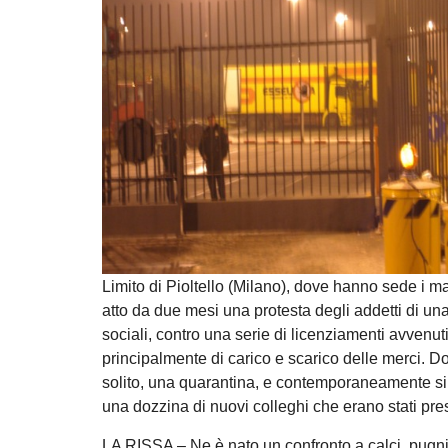
Limito di Pioltello (Milano), dove hanno sede i m
atto da due mesi una protesta degli addetti di una
sociali, contro una serie di licenziamenti avvenu
principalmente di carico e scarico delle merci. D
solito, una quarantina, e contemporaneamente si s
una dozzina di nuovi colleghi che erano stati presi i
LA RISSA – Ne è nato un confronto a calci, pugni