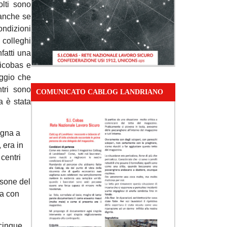
olti sono
, anche se
ondizioni
 colleghi
nfatti una
Sicobas e
aggio che
ntri sono
COMUNICATO CABLOG LANDRIANO
a è stata
ogna a
 era in
centri
rsone del
va con
 cinque