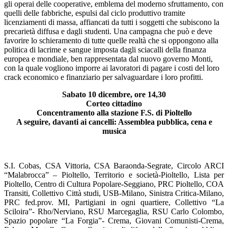
gli operai delle cooperative, emblema del moderno sfruttamento, con
quelli delle fabbriche, espulsi dal ciclo produttivo tramite
licenziamenti di massa, affiancati da tutti i soggetti che subiscono la
precarietà diffusa e dagli studenti. Una campagna che può e deve
favorire lo schieramento di tutte quelle realtà che si oppongono alla
politica di lacrime e sangue imposta dagli sciacalli della finanza
europea e mondiale, ben rappresentata dal nuovo governo Monti,
con la quale vogliono imporre ai lavoratori di pagare i costi del loro
crack economico e finanziario per salvaguardare i loro profitti.
Sabato 10 dicembre, ore 14,30
Corteo cittadino
Concentramento alla stazione F.S. di Pioltello
A seguire, davanti ai cancelli: Assemblea pubblica, cena e
musica
S.I. Cobas, CSA Vittoria, CSA Baraonda-Segrate, Circolo ARCI
“Malabrocca” – Pioltello, Territorio e società-Pioltello, Lista per
Pioltello, Centro di Cultura Popolare-Seggiano, PRC Pioltello, COA
Transiti, Collettivo Città studi, USB-Milano, Sinistra Critica-Milano,
PRC fed.prov. MI, Partigiani in ogni quartiere, Collettivo “La
Sciloira”- Rho/Nerviano, RSU Marcegaglia, RSU Carlo Colombo,
Spazio popolare “La Forgia”- Crema, Giovani Comunisti-Crema,