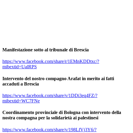
Manifestazione sotto al tribunale di Brescia
https://www.facebook.com/share/r/1EMnKDDtxc/?
mibextid=UalRPS
Intervento del nostro compagno Arafat in merito ai fatti
accaduti a Brescia
https://www.facebook.com/share/v/1DDi3eq4FZ/?
mibextid=WC7FNe
Coordinamento provinciale di Bologna con intervento della
nostra compagna per la solidarietà ai palestinesi
https://www.facebook.com/share/v/198LfVj3Y6/?