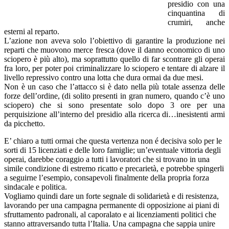
presidio con una
cinquantina di
crumiri, anche
esterni al reparto.
L’azione non aveva solo l’obiettivo di garantire la produzione nei
reparti che muovono merce fresca (dove il danno economico di uno
sciopero è più alto), ma soprattutto quello di far scontrare gli operai
fra loro, per poter poi criminalizzare lo sciopero e tentare di alzare il
livello repressivo contro una lotta che dura ormai da due mesi.
Non è un caso che l’attacco si è dato nella più totale assenza delle
forze dell’ordine, (di solito presenti in gran numero, quando c’è uno
sciopero) che si sono presentate solo dopo 3 ore per una
perquisizione all’interno del presidio alla ricerca di…inesistenti armi
da picchetto.
E’ chiaro a tutti ormai che questa vertenza non é decisiva solo per le
sorti di 15 licenziati e delle loro famiglie; un’eventuale vittoria degli
operai, darebbe coraggio a tutti i lavoratori che si trovano in una
simile condizione di estremo ricatto e precarietà, e potrebbe spingerli
a seguirne l’esempio, consapevoli finalmente della propria forza
sindacale e politica.
Vogliamo quindi dare un forte segnale di solidarietà e di resistenza,
lavorando per una campagna permanente di opposizione ai piani di
sfruttamento padronali, al caporalato e ai licenziamenti politici che
stanno attraversando tutta l’Italia. Una campagna che sappia unire