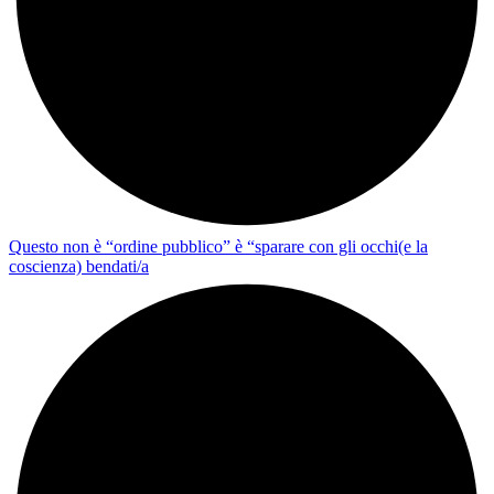
Questo non è “ordine pubblico” è “sparare con gli occhi(e la
coscienza) bendati/a