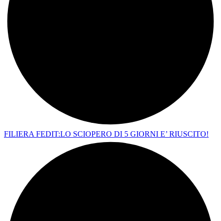
FILIERA FEDIT:LO SCIOPERO DI 5 GIORNI E’ RIUSCITO!