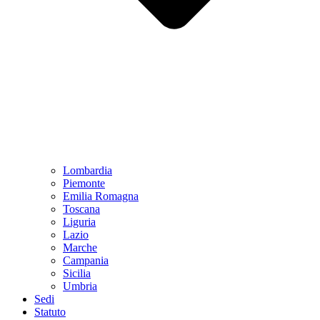
Lombardia
Piemonte
Emilia Romagna
Toscana
Liguria
Lazio
Marche
Campania
Sicilia
Umbria
Sedi
Statuto