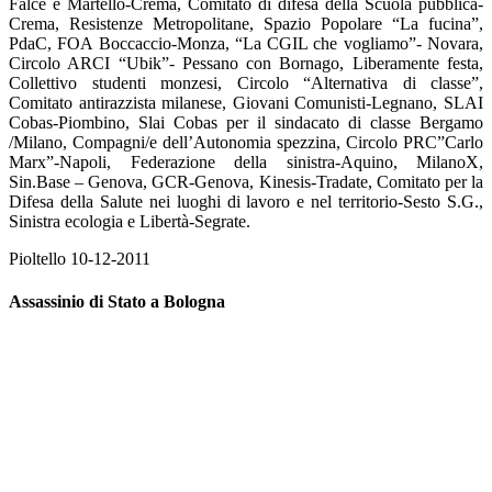
Falce e Martello-Crema, Comitato di difesa della Scuola pubblica-
Crema, Resistenze Metropolitane, Spazio Popolare “La fucina”,
PdaC, FOA Boccaccio-Monza, “La CGIL che vogliamo”- Novara,
Circolo ARCI “Ubik”- Pessano con Bornago, Liberamente festa,
Collettivo studenti monzesi, Circolo “Alternativa di classe”,
Comitato antirazzista milanese, Giovani Comunisti-Legnano, SLAI
Cobas-Piombino, Slai Cobas per il sindacato di classe Bergamo
/Milano, Compagni/e dell’Autonomia spezzina, Circolo PRC”Carlo
Marx”-Napoli, Federazione della sinistra-Aquino, MilanoX,
Sin.Base – Genova, GCR-Genova, Kinesis-Tradate, Comitato per la
Difesa della Salute nei luoghi di lavoro e nel territorio-Sesto S.G.,
Sinistra ecologia e Libertà-Segrate.
Pioltello 10-12-2011
Assassinio di Stato a Bologna