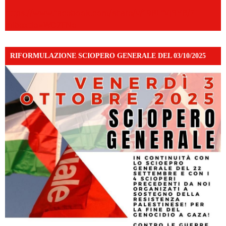
https://www.facebook.com/share/v/198LfVj3Y6/?
mibextid=WC7FNe
RIFORMULAZIONE SCIOPERO GENERALE DEL 03/10/2025