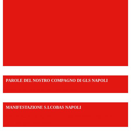
PAROLE DEL NOSTRO COMPAGNO DI GLS NAPOLI
https://vm.tiktok.com/ZNd9eE3RH/
MANIFESTAZIONE S.I.COBAS NAPOLI
https://www.instagram.com/reel/DMAkE-siQw6/?
igsh=NmQ2Y3R5M3ZqcmJo