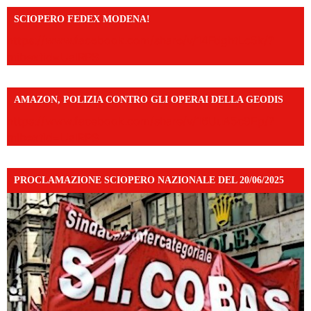
SCIOPERO FEDEX MODENA!
https://www.facebook.com/share/v/14FdghtLc5k/?
mibextid=UalRPS
AMAZON, POLIZIA CONTRO GLI OPERAI DELLA GEODIS
https://www.facebook.com/share/v/16UuA5c9Ep/?
mibextid=UalRPS
PROCLAMAZIONE SCIOPERO NAZIONALE DEL 20/06/2025