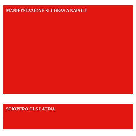
MANIFESTAZIONE SI COBAS A NAPOLI
SCIOPERO GLS LATINA
https://www.facebook.com/share/v/1An9YA8yfq/?
mibextid=UalRPS