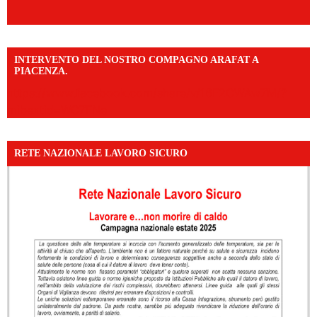
INTERVENTO DEL NOSTRO COMPAGNO ARAFAT A
PIACENZA.
https://www.facebook.com/share/v/16F2CWAw7M/?
mibextid=WC7FNe
RETE NAZIONALE LAVORO SICURO