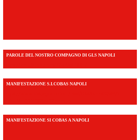
PAROLE DEL NOSTRO COMPAGNO DI GLS NAPOLI
https://vm.tiktok.com/ZNd9eE3RH/
MANIFESTAZIONE S.I.COBAS NAPOLI
https://www.instagram.com/reel/DMAkE-siQw6/?
igsh=NmQ2Y3R5M3ZqcmJo
MANIFESTAZIONE SI COBAS A NAPOLI