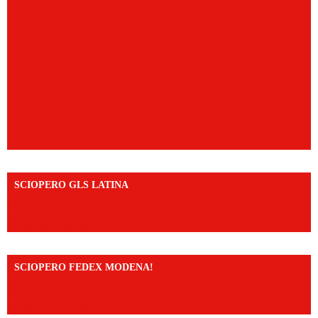
SCIOPERO GLS LATINA
https://www.facebook.com/share/v/1An9YA8yfq/?
mibextid=UalRPS
SCIOPERO FEDEX MODENA!
https://www.facebook.com/share/v/14FdghtLc5k/?
mibextid=UalRPS