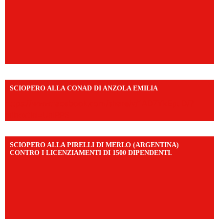
SCIOPERO ALLA CONAD DI ANZOLA EMILIA
https://www.facebook.com/share/v/1AD7YkEpuD/?
mibextid=UalRPS
SCIOPERO ALLA PIRELLI DI MERLO (ARGENTINA)
CONTRO I LICENZIAMENTI DI 1500 DIPENDENTI.