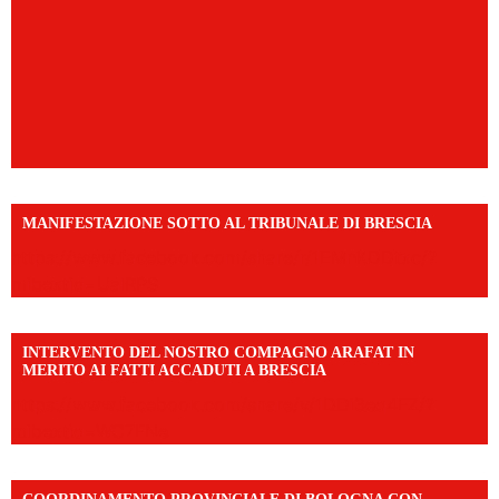
MANIFESTAZIONE SOTTO AL TRIBUNALE DI BRESCIA
https://www.facebook.com/share/r/1EMnKDDtxc/?
mibextid=UalRPS
INTERVENTO DEL NOSTRO COMPAGNO ARAFAT IN
MERITO AI FATTI ACCADUTI A BRESCIA
https://www.facebook.com/share/v/1DDi3eq4FZ/?
mibextid=WC7FNe