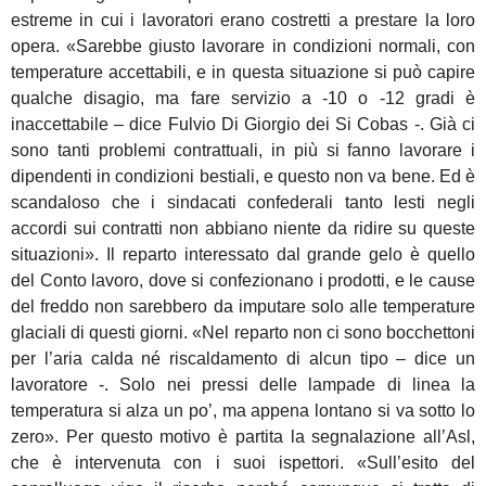
estreme in cui i lavoratori erano costretti a prestare la loro
opera. «Sarebbe giusto lavorare in condizioni normali, con
temperature accettabili, e in questa situazione si può capire
qualche disagio, ma fare servizio a -10 o -12 gradi è
inaccettabile – dice Fulvio Di Giorgio dei Si Cobas -. Già ci
sono tanti problemi contrattuali, in più si fanno lavorare i
dipendenti in condizioni bestiali, e questo non va bene. Ed è
scandaloso che i sindacati confederali tanto lesti negli
accordi sui contratti non abbiano niente da ridire su queste
situazioni». Il reparto interessato dal grande gelo è quello
del Conto lavoro, dove si confezionano i prodotti, e le cause
del freddo non sarebbero da imputare solo alle temperature
glaciali di questi giorni. «Nel reparto non ci sono bocchettoni
per l’aria calda né riscaldamento di alcun tipo – dice un
lavoratore -. Solo nei pressi delle lampade di linea la
temperatura si alza un po’, ma appena lontano si va sotto lo
zero». Per questo motivo è partita la segnalazione all’Asl,
che è intervenuta con i suoi ispettori. «Sull’esito del