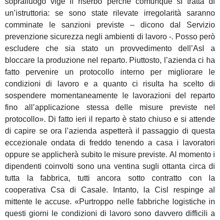
sopralluogo vige il riserbo perché comunque si tratta di
un’istruttoria: se sono state rilevate irregolarità saranno
comminate le sanzioni previste – dicono dal Servizio
prevenzione sicurezza negli ambienti di lavoro -. Posso però
escludere che sia stato un provvedimento dell’Asl a
bloccare la produzione nel reparto. Piuttosto, l’azienda ci ha
fatto pervenire un protocollo interno per migliorare le
condizioni di lavoro e a quanto ci risulta ha scelto di
sospendere momentaneamente le lavorazioni del reparto
fino all’applicazione stessa delle misure previste nel
protocollo». Di fatto ieri il reparto è stato chiuso e si attende
di capire se ora l’azienda aspetterà il passaggio di questa
eccezionale ondata di freddo tenendo a casa i lavoratori
oppure se applicherà subito le misure previste. Al momento i
dipendenti coinvolti sono una ventina sugli ottanta circa di
tutta la fabbrica, tutti ancora sotto contratto con la
cooperativa Csa di Casale. Intanto, la Cisl respinge al
mittente le accuse. «Purtroppo nelle fabbriche logistiche in
questi giorni le condizioni di lavoro sono davvero difficili a