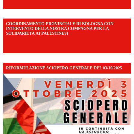
mibextid=WC7FNe
COORDINAMENTO PROVINCIALE DI BOLOGNA CON
INTERVENTO DELLA NOSTRA COMPAGNA PER LA
SOLIDARIETÀ AI PALESTINESI
https://www.facebook.com/share/v/198LfVj3Y6/?
mibextid=WC7FNe
RIFORMULAZIONE SCIOPERO GENERALE DEL 03/10/2025