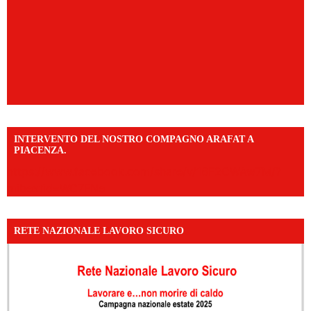
INTERVENTO DEL NOSTRO COMPAGNO ARAFAT A
PIACENZA.
https://www.facebook.com/share/v/16F2CWAw7M/?
mibextid=WC7FNe
RETE NAZIONALE LAVORO SICURO