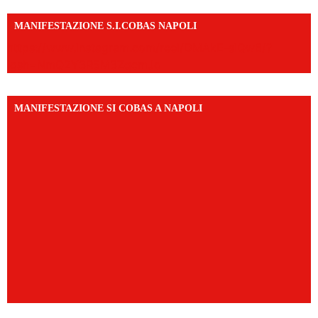
MANIFESTAZIONE S.I.COBAS NAPOLI
https://www.instagram.com/reel/DMAkE-siQw6/?
igsh=NmQ2Y3R5M3ZqcmJo
MANIFESTAZIONE SI COBAS A NAPOLI