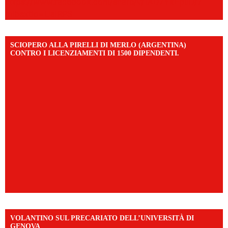
https://www.facebook.com/share/v/1AD7YkEpuD/?
mibextid=UalRPS
SCIOPERO ALLA PIRELLI DI MERLO (ARGENTINA)
CONTRO I LICENZIAMENTI DI 1500 DIPENDENTI.
VOLANTINO SUL PRECARIATO DELL’UNIVERSITÀ DI
GENOVA