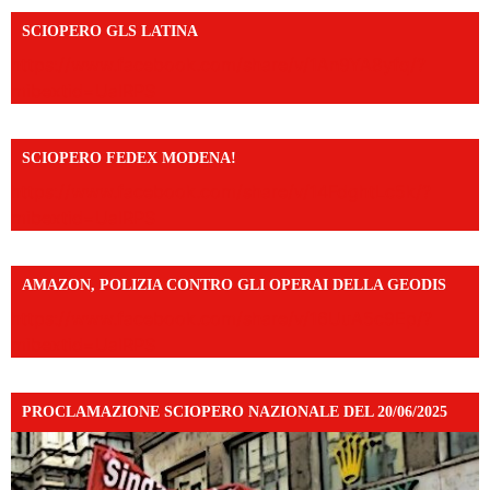
SCIOPERO GLS LATINA
https://www.facebook.com/share/v/1An9YA8yfq/?
mibextid=UalRPS
SCIOPERO FEDEX MODENA!
https://www.facebook.com/share/v/14FdghtLc5k/?
mibextid=UalRPS
AMAZON, POLIZIA CONTRO GLI OPERAI DELLA GEODIS
https://www.facebook.com/share/v/16UuA5c9Ep/?
mibextid=UalRPS
PROCLAMAZIONE SCIOPERO NAZIONALE DEL 20/06/2025