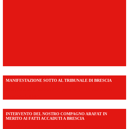
MANIFESTAZIONE SOTTO AL TRIBUNALE DI BRESCIA
https://www.facebook.com/share/r/1EMnKDDtxc/?
mibextid=UalRPS
INTERVENTO DEL NOSTRO COMPAGNO ARAFAT IN
MERITO AI FATTI ACCADUTI A BRESCIA
https://www.facebook.com/share/v/1DDi3eq4FZ/?