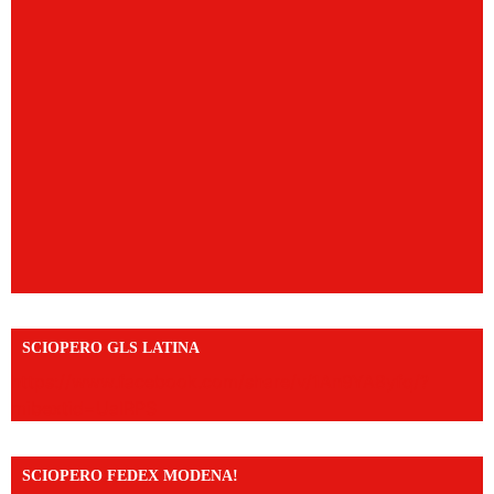
SCIOPERO GLS LATINA
https://www.facebook.com/share/v/1An9YA8yfq/?
mibextid=UalRPS
SCIOPERO FEDEX MODENA!