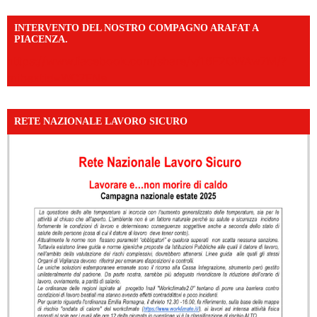
INTERVENTO DEL NOSTRO COMPAGNO ARAFAT A
PIACENZA.
https://www.facebook.com/share/v/16F2CWAw7M/?
mibextid=WC7FNe
RETE NAZIONALE LAVORO SICURO