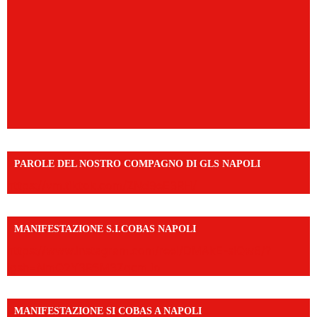
PAROLE DEL NOSTRO COMPAGNO DI GLS NAPOLI
https://vm.tiktok.com/ZNd9eE3RH/
MANIFESTAZIONE S.I.COBAS NAPOLI
https://www.instagram.com/reel/DMAkE-siQw6/?
igsh=NmQ2Y3R5M3ZqcmJo
MANIFESTAZIONE SI COBAS A NAPOLI