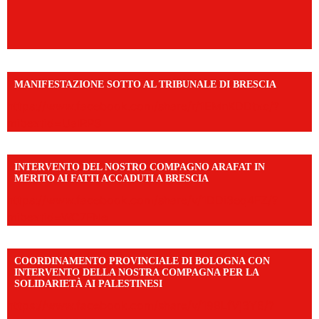
MANIFESTAZIONE SOTTO AL TRIBUNALE DI BRESCIA
https://www.facebook.com/share/r/1EMnKDDtxc/?
mibextid=UalRPS
INTERVENTO DEL NOSTRO COMPAGNO ARAFAT IN
MERITO AI FATTI ACCADUTI A BRESCIA
https://www.facebook.com/share/v/1DDi3eq4FZ/?
mibextid=WC7FNe
COORDINAMENTO PROVINCIALE DI BOLOGNA CON
INTERVENTO DELLA NOSTRA COMPAGNA PER LA
SOLIDARIETÀ AI PALESTINESI
https://www.facebook.com/share/v/198LfVj3Y6/?