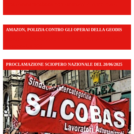
https://www.facebook.com/share/v/14FdghtLc5k/?
mibextid=UalRPS
AMAZON, POLIZIA CONTRO GLI OPERAI DELLA GEODIS
https://www.facebook.com/share/v/16UuA5c9Ep/?
mibextid=UalRPS
PROCLAMAZIONE SCIOPERO NAZIONALE DEL 20/06/2025