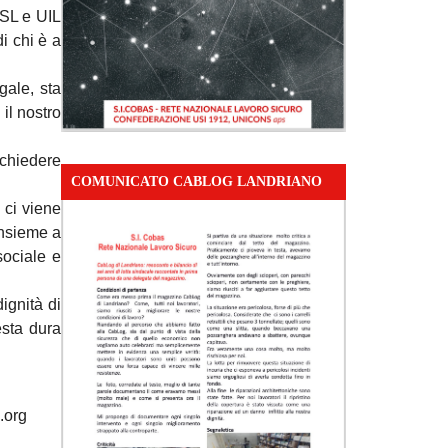
ISL e UIL
i chi è a
gale, sta
il nostro
 chiedere
COMUNICATO CABLOG LANDRIANO
 ci viene
insieme a
sociale e
ignità di
esta dura
.org