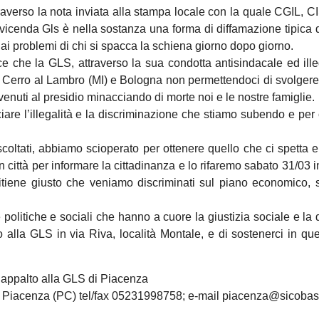
traverso la nota inviata alla stampa locale con la quale CGIL, C
a vicenda Gls è nella sostanza una forma di diffamazione tipica d
dai problemi di chi si spacca la schiena giorno dopo giorno.
 che la GLS, attraverso la sua condotta antisindacale ed ille
i Cerro al Lambro (MI) e Bologna non permettendoci di svolgere 
enuti al presidio minacciando di morte noi e le nostre famiglie.
iare l’illegalità e la discriminazione che stiamo subendo e per
oltati, abbiamo scioperato per ottenere quello che ci spetta e
 città per informare la cittadinanza e lo rifaremo sabato 31/03 
on ritiene giusto che veniamo discriminati sul piano economico, 
politiche e sociali che hanno a cuore la giustizia sociale e la d
dio alla GLS in via Riva, località Montale, e di sostenerci in qu
 appalto alla GLS di Piacenza
21 Piacenza (PC) tel/fax 05231998758; e-mail piacenza@sicobas