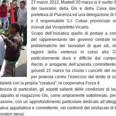
27 marzo 2012. Martedì 20 marzo si è svolto il
dei lavoratori della Gls e della Ceva dava
prefettura di Piacenza ed una delegazione di l
e il responsabile S.I. Cobas provinciale so
ricevuti dal Viceprefetto-Vicario.
Scopo dell’iniziativa quello di portare a c
del rappresentante del governo centrale le
problematiche dei lavoratori di quei siti, 
ragioni della vertenza in corso alla G
particolarmente dura e difficile dal compo
illecito e arrogante dell’azienda committent
giovedì 15 marzo ha chiuso i cancelli del m
per protesta contro l’esercizio del diritto di s
idarietà con la propria “creatura”, la cooperativa Forza 4.
vizia di particolari, gli aspetti salienti delle condizioni di la
in appalto al magazzino Gls, come ampiamente sottolineato, pera
asione, con un approfondimento particolare dedicato all’atte
tiva appaltatrice e committente, nei confronti del sindacato di
voratori stessi.