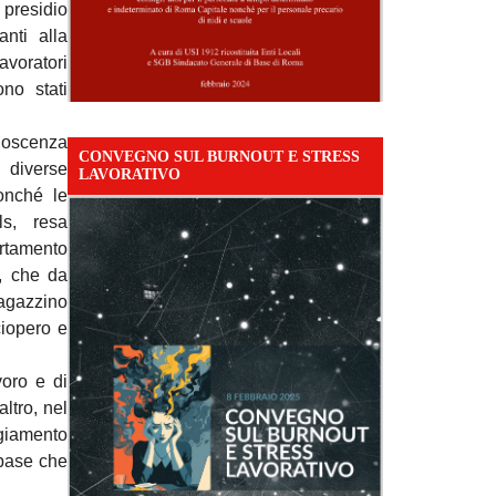
 presidio
nti alla
avoratori
no stati
onoscenza
CONVEGNO SUL BURNOUT E STRESS
 diverse
LAVORATIVO
nonché le
ls, resa
rtamento
e, che da
agazzino
ciopero e
voro e di
ltro, nel
ggiamento
 base che