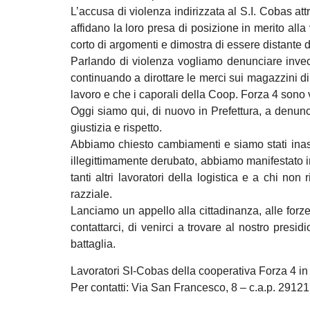
L’accusa di violenza indirizzata al S.I. Cobas at
affidano la loro presa di posizione in merito all
corto di argomenti e dimostra di essere distante 
Parlando di violenza vogliamo denunciare invece
continuando a dirottare le merci sui magazzini d
lavoro e che i caporali della Coop. Forza 4 sono v
Oggi siamo qui, di nuovo in Prefettura, a denunc
giustizia e rispetto.
Abbiamo chiesto cambiamenti e siamo stati inasc
illegittimamente derubato, abbiamo manifestato in
tanti altri lavoratori della logistica e a chi n
razziale.
Lanciamo un appello alla cittadinanza, alle forze 
contattarci, di venirci a trovare al nostro presi
battaglia.
Lavoratori SI-Cobas della cooperativa Forza 4 in
Per contatti: Via San Francesco, 8 – c.a.p. 291