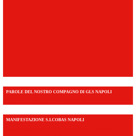
PAROLE DEL NOSTRO COMPAGNO DI GLS NAPOLI
https://vm.tiktok.com/ZNd9eE3RH/
MANIFESTAZIONE S.I.COBAS NAPOLI
https://www.instagram.com/reel/DMAkE-siQw6/?