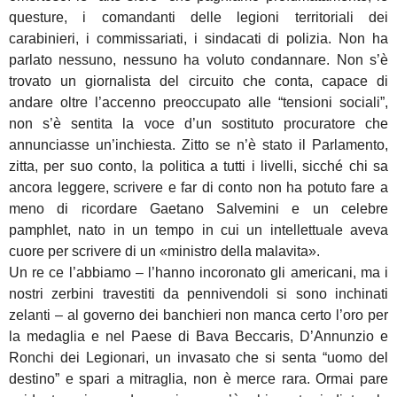
questure, i comandanti delle legioni territoriali dei
carabinieri, i commissariati, i sindacati di polizia. Non ha
parlato nessuno, nessuno ha voluto condannare. Non s’è
trovato un giornalista del circuito che conta, capace di
andare oltre l’accenno preoccupato alle “tensioni sociali”,
non s’è sentita la voce d’un sostituto procuratore che
annunciasse un’inchiesta. Zitto se n’è stato il Parlamento,
zitta, per suo conto, la politica a tutti i livelli, sicché chi sa
ancora leggere, scrivere e far di conto non ha potuto fare a
meno di ricordare Gaetano Salvemini e un celebre
pamphlet, nato in un tempo in cui un intellettuale aveva
cuore per scrivere di un «ministro della malavita».
Un re ce l’abbiamo – l’hanno incoronato gli americani, ma i
nostri zerbini travestiti da pennivendoli si sono inchinati
zelanti – al governo dei banchieri non manca certo l’oro per
la medaglia e nel Paese di Bava Beccaris, D’Annunzio e
Ronchi dei Legionari, un invasato che si senta “uomo del
destino” e spari a mitraglia, non è merce rara. Ormai pare