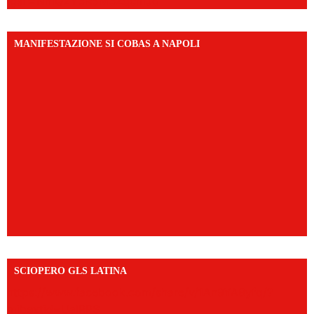
igsh=NmQ2Y3R5M3ZqcmJo
MANIFESTAZIONE SI COBAS A NAPOLI
SCIOPERO GLS LATINA
https://www.facebook.com/share/v/1An9YA8yfq/?
mibextid=UalRPS