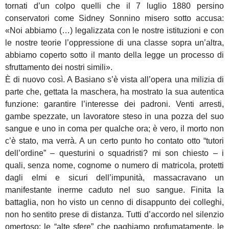
tornati d’un colpo quelli che il 7 luglio 1880 persino
conservatori come Sidney Sonnino misero sotto accusa:
«Noi abbiamo (…) legalizzata con le nostre istituzioni e con
le nostre teorie l’oppressione di una classe sopra un’altra,
abbiamo coperto sotto il manto della legge un processo di
sfruttamento dei nostri simili».
È di nuovo così. A Basiano s’è vista all’opera una milizia di
parte che, gettata la maschera, ha mostrato la sua autentica
funzione: garantire l’interesse dei padroni. Venti arresti,
gambe spezzate, un lavoratore steso in una pozza del suo
sangue e uno in coma per qualche ora; è vero, il morto non
c’è stato, ma verrà. A un certo punto ho contato otto “tutori
dell’ordine” – questurini o squadristi? mi son chiesto – i
quali, senza nome, cognome o numero di matricola, protetti
dagli elmi e sicuri dell’impunità, massacravano un
manifestante inerme caduto nel suo sangue. Finita la
battaglia, non ho visto un cenno di disappunto dei colleghi,
non ho sentito prese di distanza. Tutti d’accordo nel silenzio
omertoso: le “alte sfere” che paghiamo profumatamente, le