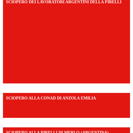
SCIOPERO DEI LAVORATORI ARGENTINI DELLA PIRELLI
SCIOPERO ALLA CONAD DI ANZOLA EMILIA
https://www.facebook.com/share/v/1AD7YkEpuD/?
mibextid=UalRPS
SCIOPERO ALLA PIRELLI DI MERLO (ARGENTINA)