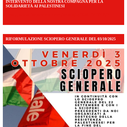
INTERVENTO DELLA NOSTRA COMPAGNA PER LA
SOLIDARIETÀ AI PALESTINESI
https://www.facebook.com/share/v/198LfVj3Y6/?
mibextid=WC7FNe
RIFORMULAZIONE SCIOPERO GENERALE DEL 03/10/2025