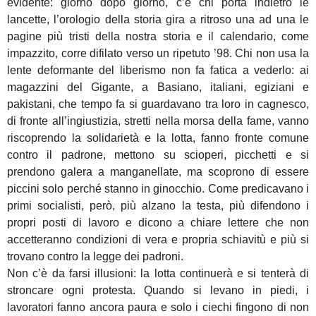
evidente: giorno dopo giorno, c’è chi porta indietro le
lancette, l’orologio della storia gira a ritroso una ad una le
pagine più tristi della nostra storia e il calendario, come
impazzito, corre difilato verso un ripetuto ’98. Chi non usa la
lente deformante del liberismo non fa fatica a vederlo: ai
magazzini del Gigante, a Basiano, italiani, egiziani e
pakistani, che tempo fa si guardavano tra loro in cagnesco,
di fronte all’ingiustizia, stretti nella morsa della fame, vanno
riscoprendo la solidarietà e la lotta, fanno fronte comune
contro il padrone, mettono su scioperi, picchetti e si
prendono galera a manganellate, ma scoprono di essere
piccini solo perché stanno in ginocchio. Come predicavano i
primi socialisti, però, più alzano la testa, più difendono i
propri posti di lavoro e dicono a chiare lettere che non
accetteranno condizioni di vera e propria schiavitù e più si
trovano contro la legge dei padroni.
Non c’è da farsi illusioni: la lotta continuerà e si tenterà di
stroncare ogni protesta. Quando si levano in piedi, i
lavoratori fanno ancora paura e solo i ciechi fingono di non