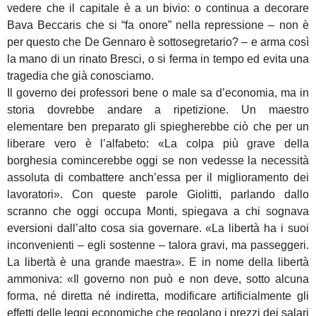
vedere che il capitale è a un bivio: o continua a decorare
Bava Beccaris che si “fa onore” nella repressione – non è
per questo che De Gennaro è sottosegretario? – e arma così
la mano di un rinato Bresci, o si ferma in tempo ed evita una
tragedia che già conosciamo.
Il governo dei professori bene o male sa d’economia, ma in
storia dovrebbe andare a ripetizione. Un maestro
elementare ben preparato gli spiegherebbe ciò che per un
liberare vero è l’alfabeto: «La colpa più grave della
borghesia comincerebbe oggi se non vedesse la necessità
assoluta di combattere anch’essa per il miglioramento dei
lavoratori». Con queste parole Giolitti, parlando dallo
scranno che oggi occupa Monti, spiegava a chi sognava
eversioni dall’alto cosa sia governare. «La libertà ha i suoi
inconvenienti – egli sostenne – talora gravi, ma passeggeri.
La libertà è una grande maestra». E in nome della libertà
ammoniva: «Il governo non può e non deve, sotto alcuna
forma, né diretta né indiretta, modificare artificialmente gli
effetti delle leggi economiche che regolano i prezzi dei salari