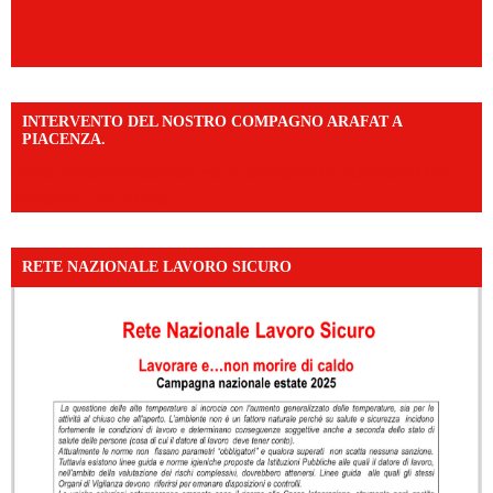
INTERVENTO DEL NOSTRO COMPAGNO ARAFAT A
PIACENZA.
https://www.facebook.com/share/v/16F2CWAw7M/?
mibextid=WC7FNe
RETE NAZIONALE LAVORO SICURO