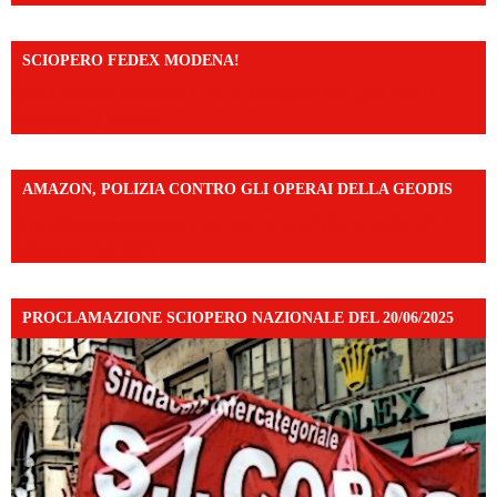
SCIOPERO FEDEX MODENA!
https://www.facebook.com/share/v/14FdghtLc5k/?
mibextid=UalRPS
AMAZON, POLIZIA CONTRO GLI OPERAI DELLA GEODIS
https://www.facebook.com/share/v/16UuA5c9Ep/?
mibextid=UalRPS
PROCLAMAZIONE SCIOPERO NAZIONALE DEL 20/06/2025