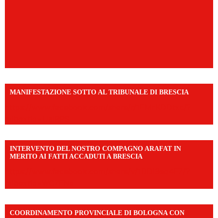
MANIFESTAZIONE SOTTO AL TRIBUNALE DI BRESCIA
https://www.facebook.com/share/r/1EMnKDDtxc/?
mibextid=UalRPS
INTERVENTO DEL NOSTRO COMPAGNO ARAFAT IN
MERITO AI FATTI ACCADUTI A BRESCIA
https://www.facebook.com/share/v/1DDi3eq4FZ/?
mibextid=WC7FNe
COORDINAMENTO PROVINCIALE DI BOLOGNA CON