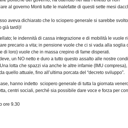
iare al governo Monti tutte le malefatte di questi sette mesi dacc
so aveva dichiarato che lo sciopero generale si sarebbe svolt
 già tardi)!
llato; le indennità di cassa integrazione e di mobilità le vuole ri
stare precario a vita; in pensione vuole che ci si vada alla soglia 
te di loro) vuole che in massa crepino di fame disperati.
deve, un NO netto e duro a tutto questo assalto alle nostre condi
? Una lotta che spazzi via anche le altre infamie (IMU compresa), 
a quello attuale, fino all’ultima porcata del “decreto sviluppo”.
base, hanno indetto sciopero generale di tutta la giornata vener
ta, centri sociali, perché sia possibile dare voce e forza per con
o ore 9.30