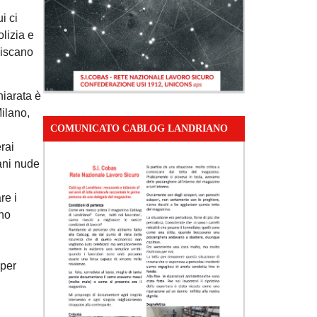
i ci
lizia e
discano
hiarata è
ilano,
COMUNICATO CABLOG LANDRIANO
rai
mani nude
re i
ono
 per