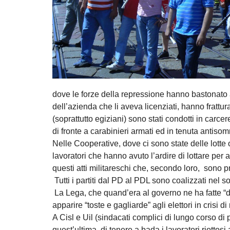
dove le forze della repressione hanno bastonato a
dell’azienda che li aveva licenziati, hanno frattu
(soprattutto egiziani) sono stati condotti in carc
di fronte a carabinieri armati ed in tenuta antiso
Nelle Cooperative, dove ci sono state delle lotte 
lavoratori che hanno avuto l’ardire di lottare per 
questi atti militareschi che, secondo loro, sono p
Tutti i partiti dal PD al PDL sono coalizzati nel 
La Lega, che quand’era al governo ne ha fatte “di 
apparire “toste e gagliarde” agli elettori in crisi di r
A Cisl e Uil (sindacati complici di lungo corso di p
quest’ultima, di tenere a bada i lavoratori riottosi 