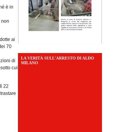
hé è in
o non
dotte ai
dei 70
LA VERITÀ SULL’ARRESTO DI ALDO
zioni di
MILANO
sotto cui
dì 22
trastare