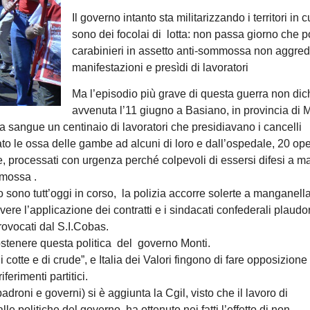
Il governo intanto sta militarizzando i territori in cu
sono dei focolai di lotta: non passa giorno che po
carabinieri in assetto anti-sommossa non aggre
manifestazioni e presìdi di lavoratori
Ma l’episodio più grave di questa guerra non dic
avvenuta l’11 giugno a Basiano, in provincia di M
 sangue un centinaio di lavoratori che presidiavano i cancelli
rato le ossa delle gambe ad alcuni di loro e dall’ospedale, 20 ope
ere, processati con urgenza perché colpevoli di essersi difesi a 
mmossa .
o sono tutt’oggi in corso, la polizia accorre solerte a manganella
avere l’applicazione dei contratti e i sindacati confederali plaud
rovocati dal S.I.Cobas.
sostenere questa politica del governo Monti.
cotte e di crude”, e Italia dei Valori fingono di fare opposizione
iferimenti partitici.
adroni e governi) si è aggiunta la Cgil, visto che il lavoro di
alle politiche del governo, ha ottenuto nei fatti l’effetto di non