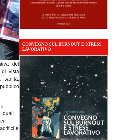
CONVEGNO SUL BURNOUT E STRESS
LAVORATIVO
tiva del
di vista
 sanità,
 pubblico
lo
i quali
per
crifici e