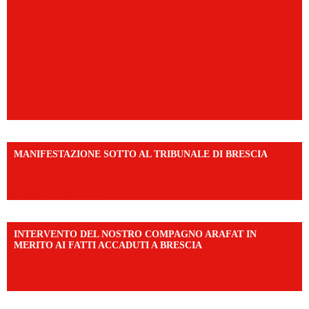
MANIFESTAZIONE SOTTO AL TRIBUNALE DI BRESCIA
https://www.facebook.com/share/r/1EMnKDDtxc/?
mibextid=UalRPS
INTERVENTO DEL NOSTRO COMPAGNO ARAFAT IN
MERITO AI FATTI ACCADUTI A BRESCIA
https://www.facebook.com/share/v/1DDi3eq4FZ/?
mibextid=WC7FNe