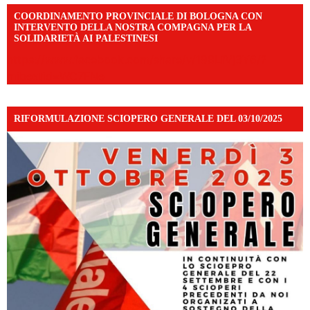
COORDINAMENTO PROVINCIALE DI BOLOGNA CON
INTERVENTO DELLA NOSTRA COMPAGNA PER LA
SOLIDARIETÀ AI PALESTINESI
https://www.facebook.com/share/v/198LfVj3Y6/?
mibextid=WC7FNe
RIFORMULAZIONE SCIOPERO GENERALE DEL 03/10/2025