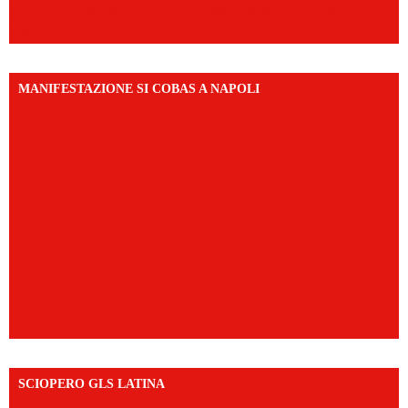
https://www.instagram.com/reel/DMAkE-siQw6/?
igsh=NmQ2Y3R5M3ZqcmJo
MANIFESTAZIONE SI COBAS A NAPOLI
SCIOPERO GLS LATINA