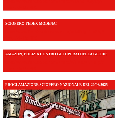
https://www.facebook.com/share/v/1An9YA8yfq/?
mibextid=UalRPS
SCIOPERO FEDEX MODENA!
https://www.facebook.com/share/v/14FdghtLc5k/?
mibextid=UalRPS
AMAZON, POLIZIA CONTRO GLI OPERAI DELLA GEODIS
https://www.facebook.com/share/v/16UuA5c9Ep/?
mibextid=UalRPS
PROCLAMAZIONE SCIOPERO NAZIONALE DEL 20/06/2025