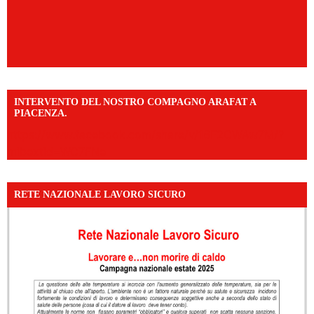
INTERVENTO DEL NOSTRO COMPAGNO ARAFAT A
PIACENZA.
https://www.facebook.com/share/v/16F2CWAw7M/?
mibextid=WC7FNe
RETE NAZIONALE LAVORO SICURO