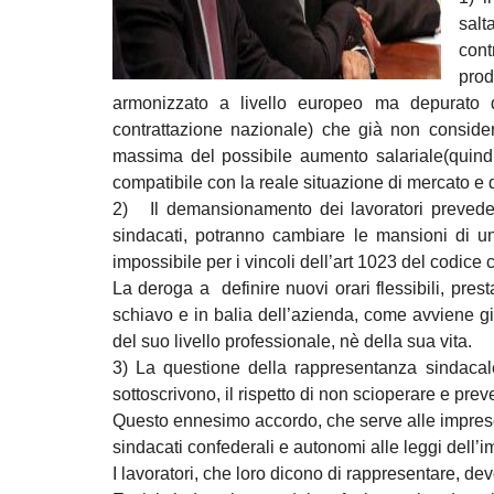
salt
cont
prod
armonizzato a livello europeo ma depurato d
contrattazione nazionale) che già non consider
massima del possibile aumento salariale(quind
compatibile con la reale situazione di mercato e de
2) Il demansionamento dei lavoratori prevede
sindacati, potranno cambiare le mansioni di un 
impossibile per i vincoli dell’art 1023 del codice 
La deroga a definire nuovi orari flessibili, pre
schiavo e in balia dell’azienda, come avviene g
del suo livello professionale, nè della sua vita.
3) La questione della rappresentanza sindacale
sottoscrivono, il rispetto di non scioperare e preven
Questo ennesimo accordo, che serve alle imprese 
sindacati confederali e autonomi alle leggi dell’
I lavoratori, che loro dicono di rappresentare, d