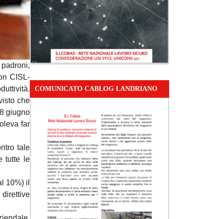
padroni,
con CISL-
duttività.
COMUNICATO CABLOG LANDRIANO
visto che
 28 giugno
oleva far
ntro tale
 tutte le
al 10%) il
direttive
aziendale