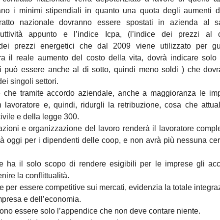
ano i minimi stipendiali in quanto una quota degli aumenti d
ratto nazionale dovranno essere spostati in azienda al sa
uttività appunto e l’indice Icpa, (l’indice dei prezzi al
ei prezzi energetici che dal 2009 viene utilizzato per gu
a il reale aumento del costo della vita, dovrà indicare solo
i può essere anche al di sotto, quindi meno soldi ) che dov
i singoli settori.
 che tramite accordo aziendale, anche a maggioranza le imp
lavoratore e, quindi, ridurgli la retribuzione, cosa che attu
civile e della legge 300.
stazioni e organizzazione del lavoro renderà il lavoratore comp
ià oggi per i dipendenti delle coop, e non avrà più nessuna ce
 ha il solo scopo di rendere esigibili per le imprese gli ac
ire la conflittualità.
per essere competitive sui mercati, evidenzia la totale integra
impresa e dell’economia.
evono essere solo l’appendice che non deve contare niente.