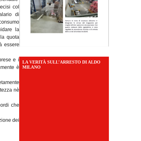
ecisi col
lario di
 consumo
idare la
 la quota
rà essere
rese e i
LA VERITÀ SULL’ARRESTO DI ALDO
almente è
MILANO
letamente
rtezza nè
cordi che
zione dei