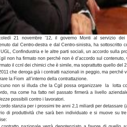
oledì 21 novembre ’12, il governo Monti al servizio dei 
enuto dal Centro-destra e dal Centro-sinistra, ha sottoscritto 
 UGL, Confindustria e le altre parti sociali, un accordo sulla pro
gil non ha firmato non perché non è d’accordo sul contenuto, 
irmato il ccnl dei chimici che è simile, ma soprattutto quello del
2011 che deroga già i contratti nazionali in peggio, ma perché v
trare la Fiom all’interno della contrattazione.
cuno non si illuda che la Cgil possa organizzare la lotta co
rdo, ma come ha fatto nel passato firmerà a livello aziendale
fezze possibili contro i lavoratori.
cordo stanzia per i prossimi tre anni 2,1 miliardi per detassare (
rio di produttività che sarà ben individuato e si muove su tre 
ise:
l contratto nazionale verrà depotenziato a favore di quello 