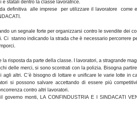
i e statali dentro la classe lavoratrice.
a definitiva alle imprese per utilizzare il lavoratore come
INDACATI.
dando un segnale forte per organizzarsi contro le svendite dei co
li. Ci stanno indicando la strada che è necessario percorrere pe
imporci.
 la risposta da parte della classe. I lavoratori, a stragrande ma
cchi delle merci, si sono scontrati con la polizia. Bisogna partire
ni agli altri. C’è bisogno di lottare e unificare le varie lotte i
ratori si possono salvare accettando di essere più competitivi
ncorrenza contro altri lavoratori.
tro il governo monti, LA CONFINDUSTRIA E I SINDACATI V