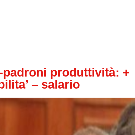
padroni produttività: +
ilita’ – salario