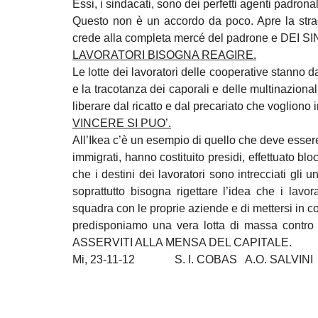
Essi, i sindacati, sono dei perfetti agenti padronal
Questo non è un accordo da poco. Apre la strad
crede alla completa mercé del padrone e DEI S
LAVORATORI BISOGNA REAGIRE.
Le lotte dei lavoratori delle cooperative stanno 
e la tracotanza dei caporali e delle multinaziona
liberare dal ricatto e dal precariato che vogliono 
VINCERE SI PUO’.
All’Ikea c’è un esempio di quello che deve essere
immigrati, hanno costituito presidi, effettuato blo
che i destini dei lavoratori sono intrecciati gli u
soprattutto bisogna rigettare l’idea che i lavo
squadra con le proprie aziende e di mettersi in co
predisponiamo una vera lotta di massa con
ASSERVITI ALLA MENSA DEL CAPITALE.
Mi, 23-11-12 S. I. COBAS A.O. SALVINI