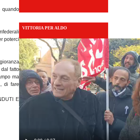
 e quando
VITTORIA PER ALDO
nfederali
r poterci
ggioranza
 dal fatto
n campo ma
, di fare
ENDUTI E