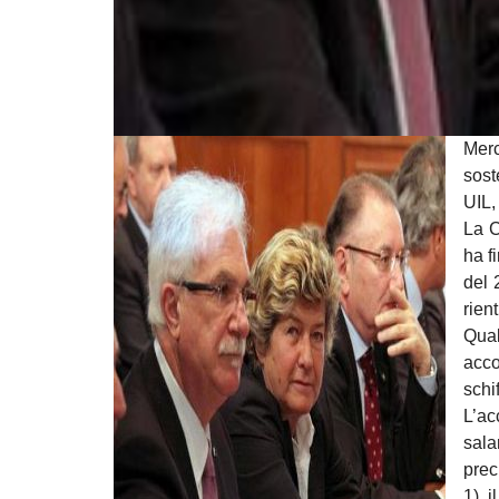
Merc
sost
UIL,
La C
ha f
del 
rien
Qual
acco
schi
L’ac
sala
prec
1) i