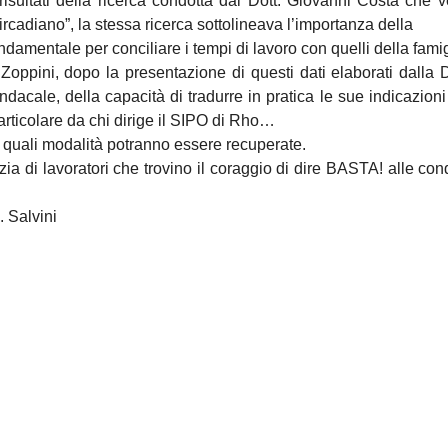
i risultati della ricerca condotta dal Dott. Giovanni Costa che 
 circadiano”, la stessa ricerca sottolineava l’importanza della
ondamentale per conciliare i tempi di lavoro con quelli della fam
oppini, dopo la presentazione di questi dati elaborati dalla 
acale, della capacità di tradurre in pratica le sue indicazioni
articolare da chi dirige il SIPO di Rho…
 quali modalità potranno essere recuperate.
ia di lavoratori che trovino il coraggio di dire BASTA! alle cond
 Salvini