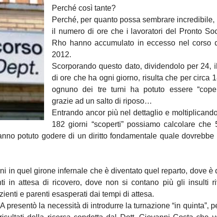
Perché così tante?
Perché, per quanto possa sembrare incredibile,
il numero di ore che i lavoratori del Pronto So
Rho hanno accumulato in eccesso nel corso d
2012.
Scorporando questo dato, dividendolo per 24, 
di ore che ha ogni giorno, risulta che per circa 1
ognuno dei tre turni ha potuto essere “coper
grazie ad un salto di riposo…
Entrando ancor più nel dettaglio e moltiplicando 
182 giorni “scoperti” possiamo calcolare che 
anno potuto godere di un diritto fondamentale quale dovrebbe 
ni in quel girone infernale che è diventato quel reparto, dove è 
i in attesa di ricovero, dove non si contano più gli insulti riv
zienti e parenti esasperati dai tempi di attesa.
resentò la necessità di introdurre la turnazione “in quinta”, pe