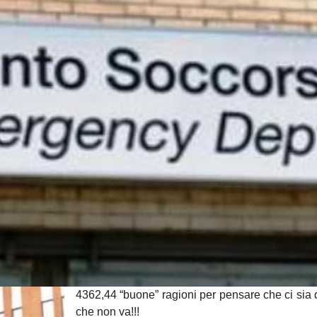
4362,44 “buone” ragioni per pensare che ci sia
che non va!!!