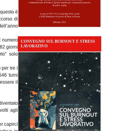
 questo è
ccorso di
ell’anno
il numero
CONVEGNO SUL BURNOUT E STRESS
LAVORATIVO
82 giorni
to” solo
per tre i
546 turni
essere il
diventato
olti agli
r capirci