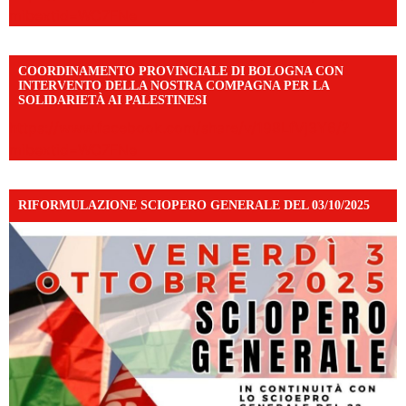
mibextid=WC7FNe
COORDINAMENTO PROVINCIALE DI BOLOGNA CON
INTERVENTO DELLA NOSTRA COMPAGNA PER LA
SOLIDARIETÀ AI PALESTINESI
https://www.facebook.com/share/v/198LfVj3Y6/?
mibextid=WC7FNe
RIFORMULAZIONE SCIOPERO GENERALE DEL 03/10/2025