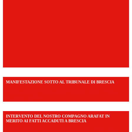
MANIFESTAZIONE SOTTO AL TRIBUNALE DI BRESCIA
https://www.facebook.com/share/r/1EMnKDDtxc/?
mibextid=UalRPS
INTERVENTO DEL NOSTRO COMPAGNO ARAFAT IN
MERITO AI FATTI ACCADUTI A BRESCIA
https://www.facebook.com/share/v/1DDi3eq4FZ/?