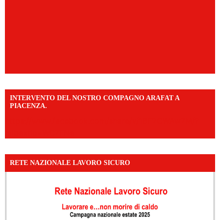
INTERVENTO DEL NOSTRO COMPAGNO ARAFAT A
PIACENZA.
https://www.facebook.com/share/v/16F2CWAw7M/?
mibextid=WC7FNe
RETE NAZIONALE LAVORO SICURO