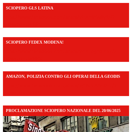
SCIOPERO GLS LATINA
https://www.facebook.com/share/v/1An9YA8yfq/?
mibextid=UalRPS
SCIOPERO FEDEX MODENA!
https://www.facebook.com/share/v/14FdghtLc5k/?
mibextid=UalRPS
AMAZON, POLIZIA CONTRO GLI OPERAI DELLA GEODIS
https://www.facebook.com/share/v/16UuA5c9Ep/?
mibextid=UalRPS
PROCLAMAZIONE SCIOPERO NAZIONALE DEL 20/06/2025