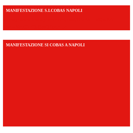
MANIFESTAZIONE S.I.COBAS NAPOLI
https://www.instagram.com/reel/DMAkE-siQw6/?
igsh=NmQ2Y3R5M3ZqcmJo
MANIFESTAZIONE SI COBAS A NAPOLI