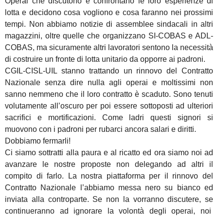
Operai che discutono e confrontano le loro esperienze di
lotta e decidono cosa vogliono e cosa faranno nei prossimi
tempi. Non abbiamo notizie di assemblee sindacali in altri
magazzini, oltre quelle che organizzano SI-COBAS e ADL-
COBAS, ma sicuramente altri lavoratori sentono la necessità
di costruire un fronte di lotta unitario da opporre ai padroni.
CGIL-CISL-UIL stanno trattando un rinnovo del Contratto
Nazionale senza dire nulla agli operai e moltissimi non
sanno nemmeno che il loro contratto è scaduto. Sono tenuti
volutamente all’oscuro per poi essere sottoposti ad ulteriori
sacrifici e mortificazioni. Come ladri questi signori si
muovono con i padroni per rubarci ancora salari e diritti.
Dobbiamo fermarli!
Ci siamo sottratti alla paura e al ricatto ed ora siamo noi ad
avanzare le nostre proposte non delegando ad altri il
compito di farlo. La nostra piattaforma per il rinnovo del
Contratto Nazionale l’abbiamo messa nero su bianco ed
inviata alla controparte. Se non la vorranno discutere, se
continueranno ad ignorare la volontà degli operai, noi