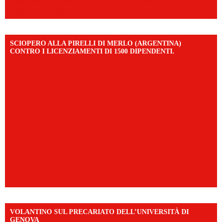
https://www.facebook.com/share/v/1AD7YkEpuD/?
mibextid=UalRPS
SCIOPERO ALLA PIRELLI DI MERLO (ARGENTINA)
CONTRO I LICENZIAMENTI DI 1500 DIPENDENTI.
VOLANTINO SUL PRECARIATO DELL’UNIVERSITÀ DI
GENOVA