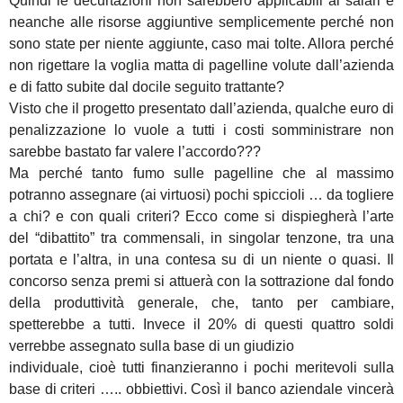
Quindi le decurtazioni non sarebbero applicabili ai salari e
neanche alle risorse aggiuntive semplicemente perché non
sono state per niente aggiunte, caso mai tolte. Allora perché
non rigettare la voglia matta di pagelline volute dall’azienda
e di fatto subite dal docile seguito trattante?
Visto che il progetto presentato dall’azienda, qualche euro di
penalizzazione lo vuole a tutti i costi somministrare non
sarebbe bastato far valere l’accordo???
Ma perché tanto fumo sulle pagelline che al massimo
potranno assegnare (ai virtuosi) pochi spiccioli … da togliere
a chi? e con quali criteri? Ecco come si dispiegherà l’arte
del “dibattito” tra commensali, in singolar tenzone, tra una
portata e l’altra, in una contesa su di un niente o quasi. Il
concorso senza premi si attuerà con la sottrazione dal fondo
della produttività generale, che, tanto per cambiare,
spetterebbe a tutti. Invece il 20% di questi quattro soldi
verrebbe assegnato sulla base di un giudizio
individuale, cioè tutti finanzieranno i pochi meritevoli sulla
base di criteri ….. obbiettivi. Così il banco aziendale vincerà