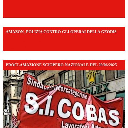
https://www.facebook.com/share/v/14FdghtLc5k/?
mibextid=UalRPS
AMAZON, POLIZIA CONTRO GLI OPERAI DELLA GEODIS
https://www.facebook.com/share/v/16UuA5c9Ep/?
mibextid=UalRPS
PROCLAMAZIONE SCIOPERO NAZIONALE DEL 20/06/2025