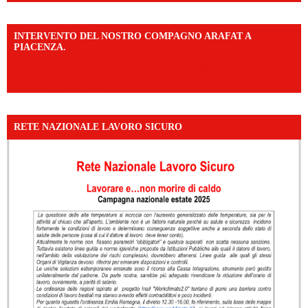
INTERVENTO DEL NOSTRO COMPAGNO ARAFAT A
PIACENZA.
https://www.facebook.com/share/v/16F2CWAw7M/?
mibextid=WC7FNe
RETE NAZIONALE LAVORO SICURO