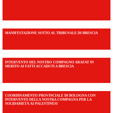
MANIFESTAZIONE SOTTO AL TRIBUNALE DI BRESCIA
https://www.facebook.com/share/r/1EMnKDDtxc/?
mibextid=UalRPS
INTERVENTO DEL NOSTRO COMPAGNO ARAFAT IN
MERITO AI FATTI ACCADUTI A BRESCIA
https://www.facebook.com/share/v/1DDi3eq4FZ/?
mibextid=WC7FNe
COORDINAMENTO PROVINCIALE DI BOLOGNA CON
INTERVENTO DELLA NOSTRA COMPAGNA PER LA
SOLIDARIETÀ AI PALESTINESI
https://www.facebook.com/share/v/198LfVj3Y6/?