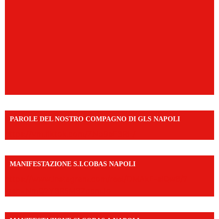
PAROLE DEL NOSTRO COMPAGNO DI GLS NAPOLI
https://vm.tiktok.com/ZNd9eE3RH/
MANIFESTAZIONE S.I.COBAS NAPOLI
https://www.instagram.com/reel/DMAkE-siQw6/?
igsh=NmQ2Y3R5M3ZqcmJo