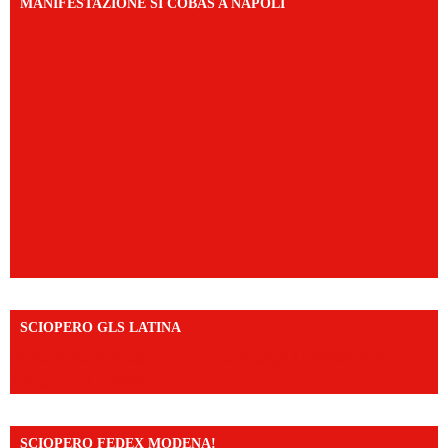
MANIFESTAZIONE SI COBAS A NAPOLI
SCIOPERO GLS LATINA
https://www.facebook.com/share/v/1An9YA8yfq/?
mibextid=UalRPS
SCIOPERO FEDEX MODENA!