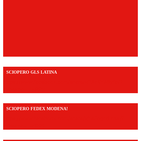
SCIOPERO GLS LATINA
https://www.facebook.com/share/v/1An9YA8yfq/?
mibextid=UalRPS
SCIOPERO FEDEX MODENA!
https://www.facebook.com/share/v/14FdghtLc5k/?
mibextid=UalRPS