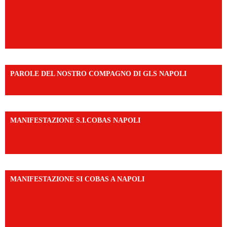
PAROLE DEL NOSTRO COMPAGNO DI GLS NAPOLI
https://vm.tiktok.com/ZNd9eE3RH/
MANIFESTAZIONE S.I.COBAS NAPOLI
https://www.instagram.com/reel/DMAkE-siQw6/?
igsh=NmQ2Y3R5M3ZqcmJo
MANIFESTAZIONE SI COBAS A NAPOLI