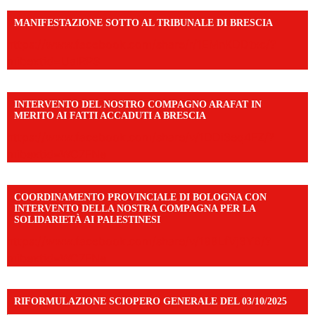
MANIFESTAZIONE SOTTO AL TRIBUNALE DI BRESCIA
https://www.facebook.com/share/r/1EMnKDDtxc/?
mibextid=UalRPS
INTERVENTO DEL NOSTRO COMPAGNO ARAFAT IN
MERITO AI FATTI ACCADUTI A BRESCIA
https://www.facebook.com/share/v/1DDi3eq4FZ/?
mibextid=WC7FNe
COORDINAMENTO PROVINCIALE DI BOLOGNA CON
INTERVENTO DELLA NOSTRA COMPAGNA PER LA
SOLIDARIETÀ AI PALESTINESI
https://www.facebook.com/share/v/198LfVj3Y6/?
mibextid=WC7FNe
RIFORMULAZIONE SCIOPERO GENERALE DEL 03/10/2025