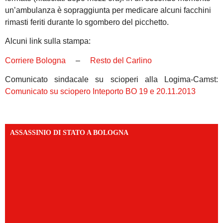
un’ambulanza è sopraggiunta per medicare alcuni facchini
rimasti feriti durante lo sgombero del picchetto.
Alcuni link sulla stampa:
Corriere Bologna
–
Resto del Carlino
Comunicato sindacale su scioperi alla Logima-Camst:
Comunicato su sciopero Inteporto BO 19 e 20.11.2013
ASSASSINIO DI STATO A BOLOGNA