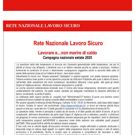
https://www.facebook.com/share/v/16F2CWAw7M/?
mibextid=WC7FNe
RETE NAZIONALE LAVORO SICURO