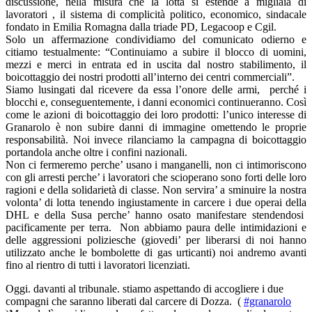
discussione, nella misura che la lotta si estende a migliaia di
lavoratori , il sistema di complicità politico, economico, sindacale
fondato in Emilia Romagna dalla triade PD, Legacoop e Cgil.
Solo un affermazione condividiamo del comunicato odierno e
citiamo testualmente: “Continuiamo a subire il blocco di uomini,
mezzi e merci in entrata ed in uscita dal nostro stabilimento, il
boicottaggio dei nostri prodotti all’interno dei centri commerciali”.
Siamo lusingati dal ricevere da essa l’onore delle armi, perché i
blocchi e, conseguentemente, i danni economici continueranno. Così
come le azioni di boicottaggio dei loro prodotti: l’unico interesse di
Granarolo è non subire danni di immagine omettendo le proprie
responsabilità. Noi invece rilanciamo la campagna di boicottaggio
portandola anche oltre i confini nazionali.
Non ci fermeremo perche’ usano i manganelli, non ci intimoriscono
con gli arresti perche’ i lavoratori che scioperano sono forti delle loro
ragioni e della solidarietà di classe. Non servira’ a sminuire la nostra
volonta’ di lotta tenendo ingiustamente in carcere i due operai della
DHL e della Susa perche’ hanno osato manifestare stendendosi
pacificamente per terra. Non abbiamo paura delle intimidazioni e
delle aggressioni poliziesche (giovedi’ per liberarsi di noi hanno
utilizzato anche le bombolette di gas urticanti) noi andremo avanti
fino al rientro di tutti i lavoratori licenziati.
Oggi. davanti al tribunale. stiamo aspettando di accogliere i due
compagni che saranno liberati dal carcere di Dozza. (
#granarolo