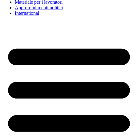
Materiale per i lavoratori
Approfondimenti politici
International