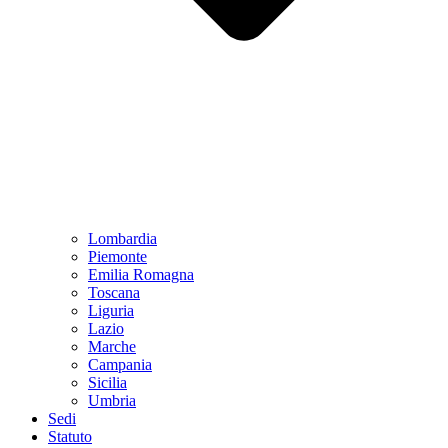
Lombardia
Piemonte
Emilia Romagna
Toscana
Liguria
Lazio
Marche
Campania
Sicilia
Umbria
Sedi
Statuto