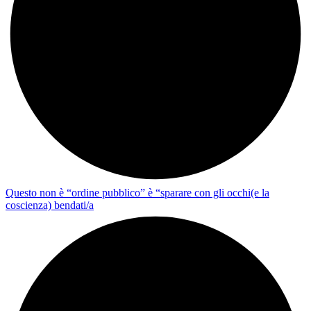
Questo non è “ordine pubblico” è “sparare con gli occhi(e la
coscienza) bendati/a