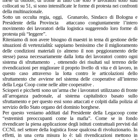
mese di ottobre, di fronte al fatto che solo 9 lavoratori sono stati
collocati su 51, si sono intensificate le forme di protesta nei confronti
della multinazionale.
Sotto un occulta regia, oggi, Granarolo, Sindaco di Bologna e
Presidente della Provincia attaccano congiuntamente l’intero
movimento dei lavoratori della logistica suggerendo loro forme di
protesta più “leggere”.
Riteniamo di non avere bisogno di maestri in tema di gestione delle
situazioni di vertenzialità: sappiamo benissimo che il miglioramento
delle condizioni materiali (o almeno il non peggioramento delle
stesse) passa necessariamente dalla lotta dei lavoratori contro ogni
sistema di sfruttamento , ottenendo dei risultati sul terreno delle
rivendicazioni per migliorare il proprio livello di vita e di lavoro, in
questo caso attraverso la lotta contro le articolazioni dello
sfruttamento che avviene nel sistema delle cooperative all’interno
della Lega Coop come nelle altre cooperative .
Scioperi e picchetti sono un’arma che i lavoratori utilizzano di fronte
all’arroganza padronale, al sistema capitalistico basato sullo
sfruttamento e per questo essi sono attaccati e colpiti dalla polizia al
servizio dello Stato organo del dominio borghese.
Per questo veniamo additati dal Presidente della Legacoop come
“estremisti preoccupanti come la mafia”. Come se in fondo
rivendicare la piena applicazione degli istituti contrattuali previsti dal
CCNL nel settore della logistica fosse qualcosa di rivoluzionario. In
effetti, in una certa misura lo è: tali rivendicazioni mettono in