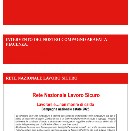
INTERVENTO DEL NOSTRO COMPAGNO ARAFAT A
PIACENZA.
https://www.facebook.com/share/v/16F2CWAw7M/?
mibextid=WC7FNe
RETE NAZIONALE LAVORO SICURO