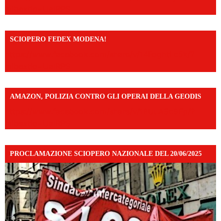
mibextid=UalRPS
SCIOPERO FEDEX MODENA!
https://www.facebook.com/share/v/14FdghtLc5k/?
mibextid=UalRPS
AMAZON, POLIZIA CONTRO GLI OPERAI DELLA GEODIS
https://www.facebook.com/share/v/16UuA5c9Ep/?
mibextid=UalRPS
PROCLAMAZIONE SCIOPERO NAZIONALE DEL 20/06/2025