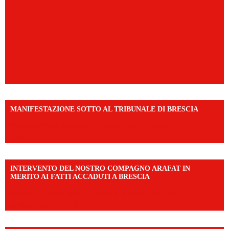
MANIFESTAZIONE SOTTO AL TRIBUNALE DI BRESCIA
https://www.facebook.com/share/r/1EMnKDDtxc/?
mibextid=UalRPS
INTERVENTO DEL NOSTRO COMPAGNO ARAFAT IN
MERITO AI FATTI ACCADUTI A BRESCIA
https://www.facebook.com/share/v/1DDi3eq4FZ/?
mibextid=WC7FNe