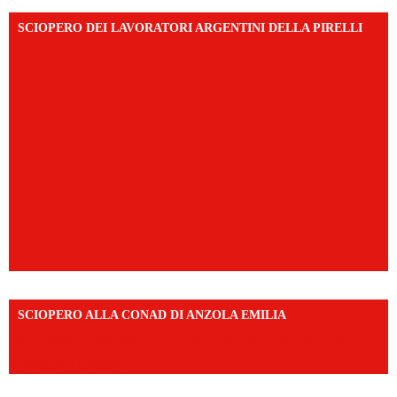
SCIOPERO DEI LAVORATORI ARGENTINI DELLA PIRELLI
SCIOPERO ALLA CONAD DI ANZOLA EMILIA
https://www.facebook.com/share/v/1AD7YkEpuD/?
mibextid=UalRPS