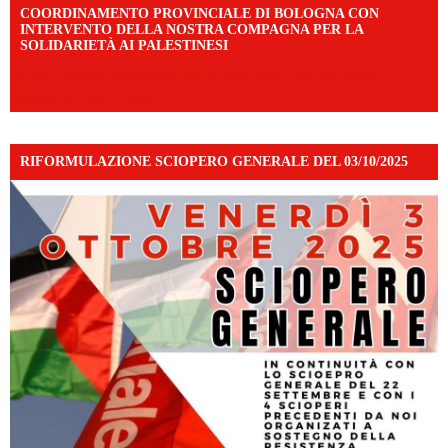
COORDINAMENTO PROVINCIALE DI BOLOGNA CON
INTERVENTO DELLA NOSTRA COMPAGNA PER LA
SOLIDARIETÀ AI PALESTINESI
https://www.facebook.com/share/v/198LfVj3Y6/?
mibextid=WC7FNe
RIFORMULAZIONE SCIOPERO GENERALE DEL 03/10/2025