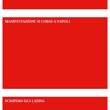
https://www.instagram.com/reel/DMAkE-siQw6/?
igsh=NmQ2Y3R5M3ZqcmJo
MANIFESTAZIONE SI COBAS A NAPOLI
SCIOPERO GLS LATINA
https://www.facebook.com/share/v/1An9YA8yfq/?