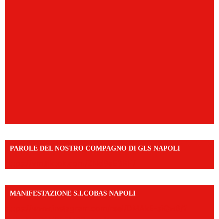
PAROLE DEL NOSTRO COMPAGNO DI GLS NAPOLI
https://vm.tiktok.com/ZNd9eE3RH/
MANIFESTAZIONE S.I.COBAS NAPOLI
https://www.instagram.com/reel/DMAkE-siQw6/?