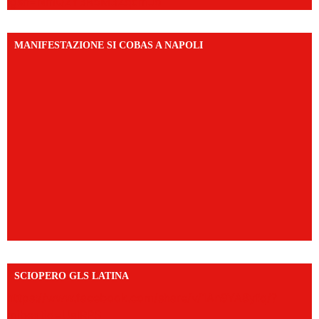
igsh=NmQ2Y3R5M3ZqcmJo
MANIFESTAZIONE SI COBAS A NAPOLI
SCIOPERO GLS LATINA
https://www.facebook.com/share/v/1An9YA8yfq/?
mibextid=UalRPS