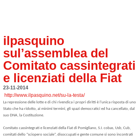
ilpasquino
sul’assemblea del
Comitato cassintegrati
e licenziati della Fiat
23-11-2014
http://www.ilpasquino.net/su-la-testa/
La repressione delle lotte e di chi rivendica i propri diritti è l’unica risposta di uno
Stato che ha ridotto, ai minimi termini,
gli spazi democratici ed ha cancellato, dal
suo DNA, la Costituzione.
Comitato cassintegrati e licenziati della Fiat di Pomigliano, S.I. cobas, Usb, Cub,
comitati dello “sciopero sociale”, disoccupati e gente comune si sono incontrati