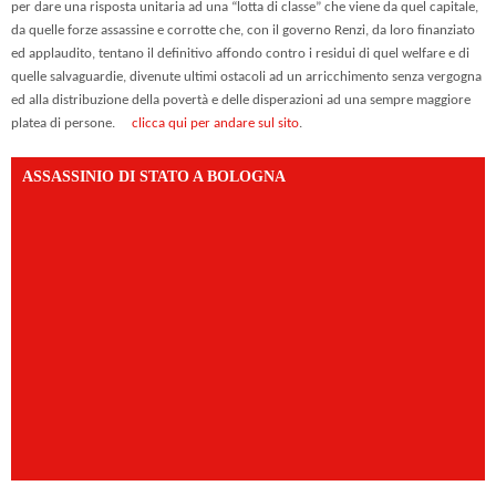
per dare una risposta unitaria ad una “lotta di classe” che viene da quel capitale,
da quelle forze assassine e corrotte che, con il governo Renzi, da loro finanziato
ed applaudito, tentano il definitivo affondo contro i residui di quel welfare e di
quelle salvaguardie, divenute ultimi ostacoli ad un arricchimento senza vergogna
ed alla distribuzione della povertà e delle disperazioni ad una sempre maggiore
platea di persone.
clicca qui per andare sul sito
.
ASSASSINIO DI STATO A BOLOGNA