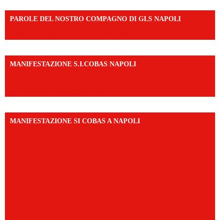
PAROLE DEL NOSTRO COMPAGNO DI GLS NAPOLI
https://vm.tiktok.com/ZNd9eE3RH/
MANIFESTAZIONE S.I.COBAS NAPOLI
https://www.instagram.com/reel/DMAkE-siQw6/?
igsh=NmQ2Y3R5M3ZqcmJo
MANIFESTAZIONE SI COBAS A NAPOLI