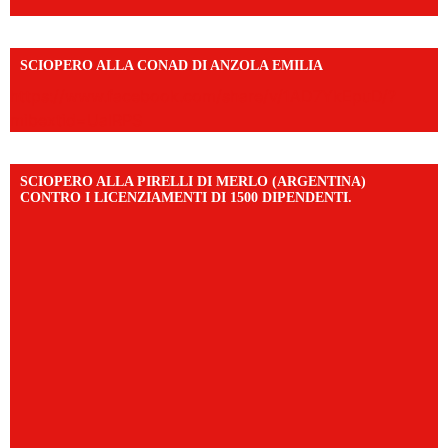
SCIOPERO ALLA CONAD DI ANZOLA EMILIA
https://www.facebook.com/share/v/1AD7YkEpuD/?
mibextid=UalRPS
SCIOPERO ALLA PIRELLI DI MERLO (ARGENTINA)
CONTRO I LICENZIAMENTI DI 1500 DIPENDENTI.