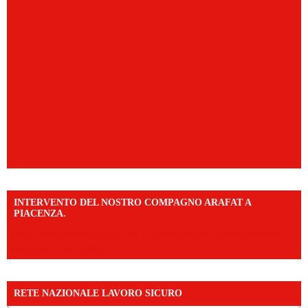
INTERVENTO DEL NOSTRO COMPAGNO ARAFAT A
PIACENZA.
https://www.facebook.com/share/v/16F2CWAw7M/?
mibextid=WC7FNe
RETE NAZIONALE LAVORO SICURO