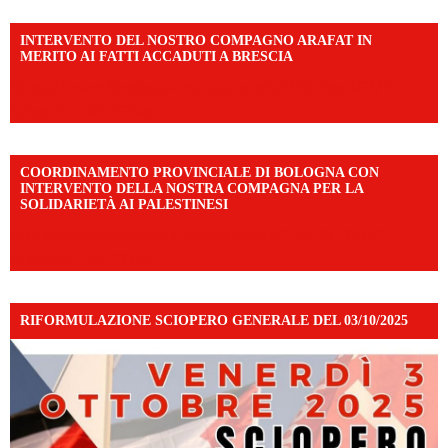
INTERVENTO DEL NOSTRO COMPAGNO ARAFAT IN
MERITO AI FATTI ACCADUTI A BRESCIA
https://www.facebook.com/share/v/1DDi3eq4FZ/?
mibextid=WC7FNe
COORDINAMENTO PROVINCIALE DI BOLOGNA CON
INTERVENTO DELLA NOSTRA COMPAGNA PER LA
SOLIDARIETÀ AI PALESTINESI
https://www.facebook.com/share/v/198LfVj3Y6/?
mibextid=WC7FNe
RIFORMULAZIONE SCIOPERO GENERALE DEL 03/10/2025