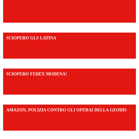
SCIOPERO GLS LATINA
https://www.facebook.com/share/v/1An9YA8yfq/?
mibextid=UalRPS
SCIOPERO FEDEX MODENA!
https://www.facebook.com/share/v/14FdghtLc5k/?
mibextid=UalRPS
AMAZON, POLIZIA CONTRO GLI OPERAI DELLA GEODIS
https://www.facebook.com/share/v/16UuA5c9Ep/?
mibextid=UalRPS