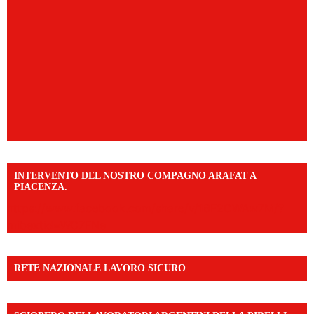
INTERVENTO DEL NOSTRO COMPAGNO ARAFAT A
PIACENZA.
https://www.facebook.com/share/v/16F2CWAw7M/?
mibextid=WC7FNe
RETE NAZIONALE LAVORO SICURO