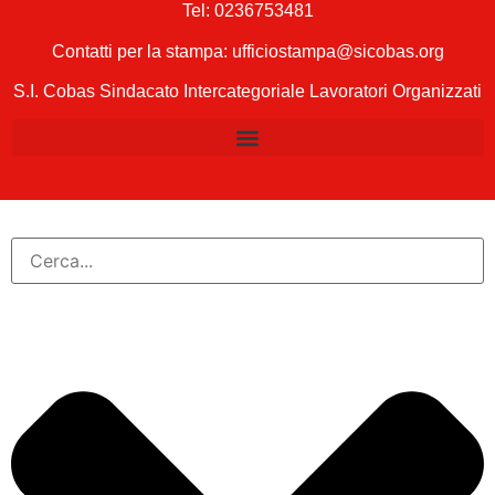
Tel:
0236753481
Contatti per la stampa: ufficiostampa@sicobas.org
S.I. Cobas Sindacato Intercategoriale Lavoratori Organizzati