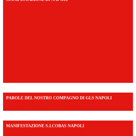
PAROLE DEL NOSTRO COMPAGNO DI GLS NAPOLI
https://vm.tiktok.com/ZNd9eE3RH/
MANIFESTAZIONE S.I.COBAS NAPOLI
https://www.instagram.com/reel/DMAkE-siQw6/?