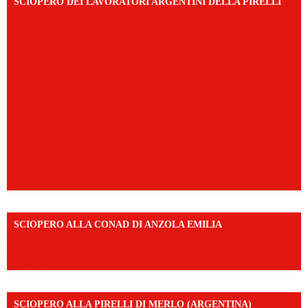
SCIOPERO DEI LAVORATORI ARGENTINI DELLA PIRELLI
SCIOPERO ALLA CONAD DI ANZOLA EMILIA
https://www.facebook.com/share/v/1AD7YkEpuD/?
mibextid=UalRPS
SCIOPERO ALLA PIRELLI DI MERLO (ARGENTINA)