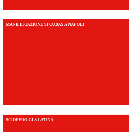
igsh=NmQ2Y3R5M3ZqcmJo
MANIFESTAZIONE SI COBAS A NAPOLI
SCIOPERO GLS LATINA
https://www.facebook.com/share/v/1An9YA8yfq/?