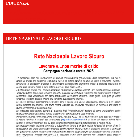
PIACENZA.
https://www.facebook.com/share/v/16F2CWAw7M/?
mibextid=WC7FNe
RETE NAZIONALE LAVORO SICURO