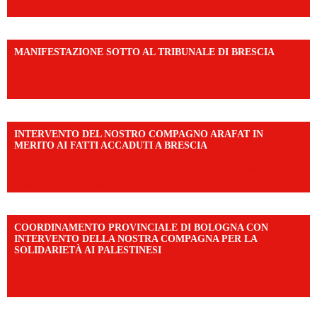
MANIFESTAZIONE SOTTO AL TRIBUNALE DI BRESCIA
https://www.facebook.com/share/r/1EMnKDDtxc/?
mibextid=UalRPS
INTERVENTO DEL NOSTRO COMPAGNO ARAFAT IN
MERITO AI FATTI ACCADUTI A BRESCIA
https://www.facebook.com/share/v/1DDi3eq4FZ/?
mibextid=WC7FNe
COORDINAMENTO PROVINCIALE DI BOLOGNA CON
INTERVENTO DELLA NOSTRA COMPAGNA PER LA
SOLIDARIETÀ AI PALESTINESI
https://www.facebook.com/share/v/198LfVj3Y6/?
mibextid=WC7FNe