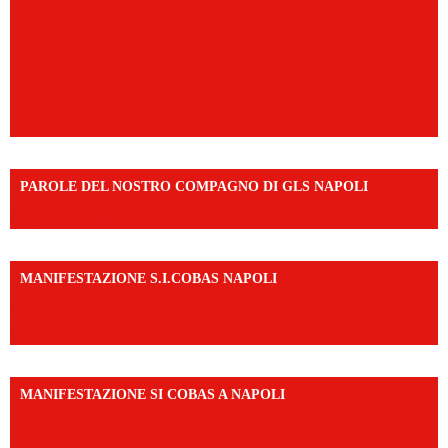
PAROLE DEL NOSTRO COMPAGNO DI GLS NAPOLI
https://vm.tiktok.com/ZNd9eE3RH/
MANIFESTAZIONE S.I.COBAS NAPOLI
https://www.instagram.com/reel/DMAkE-siQw6/?
igsh=NmQ2Y3R5M3ZqcmJo
MANIFESTAZIONE SI COBAS A NAPOLI