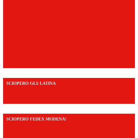
SCIOPERO GLS LATINA
https://www.facebook.com/share/v/1An9YA8yfq/?
mibextid=UalRPS
SCIOPERO FEDEX MODENA!
https://www.facebook.com/share/v/14FdghtLc5k/?
mibextid=UalRPS