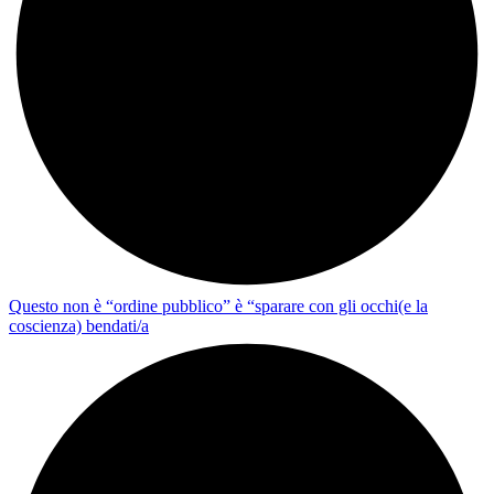
Questo non è “ordine pubblico” è “sparare con gli occhi(e la
coscienza) bendati/a