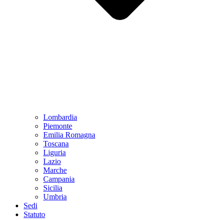
Lombardia
Piemonte
Emilia Romagna
Toscana
Liguria
Lazio
Marche
Campania
Sicilia
Umbria
Sedi
Statuto