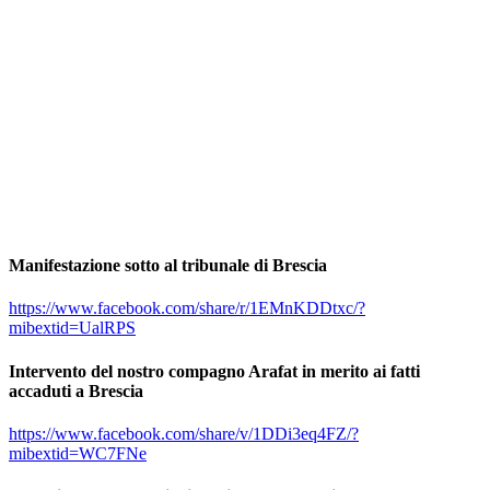
Manifestazione sotto al tribunale di Brescia
https://www.facebook.com/share/r/1EMnKDDtxc/?
mibextid=UalRPS
Intervento del nostro compagno Arafat in merito ai fatti
accaduti a Brescia
https://www.facebook.com/share/v/1DDi3eq4FZ/?
mibextid=WC7FNe