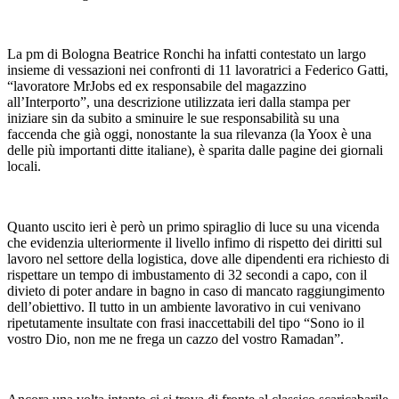
La pm di Bologna Beatrice Ronchi ha infatti contestato un largo
insieme di vessazioni nei confronti di 11 lavoratrici a Federico Gatti,
“lavoratore MrJobs ed ex responsabile del magazzino
all’Interporto”, una descrizione utilizzata ieri dalla stampa per
iniziare sin da subito a sminuire le sue responsabilità su una
faccenda che già oggi, nonostante la sua rilevanza (la Yoox è una
delle più importanti ditte italiane), è sparita dalle pagine dei giornali
locali.
Quanto uscito ieri è però un primo spiraglio di luce su una vicenda
che evidenzia ulteriormente il livello infimo di rispetto dei diritti sul
lavoro nel settore della logistica, dove alle dipendenti era richiesto di
rispettare un tempo di imbustamento di 32 secondi a capo, con il
divieto di poter andare in bagno in caso di mancato raggiungimento
dell’obiettivo. Il tutto in un ambiente lavorativo in cui venivano
ripetutamente insultate con frasi inaccettabili del tipo “Sono io il
vostro Dio, non me ne frega un cazzo del vostro Ramadan”.