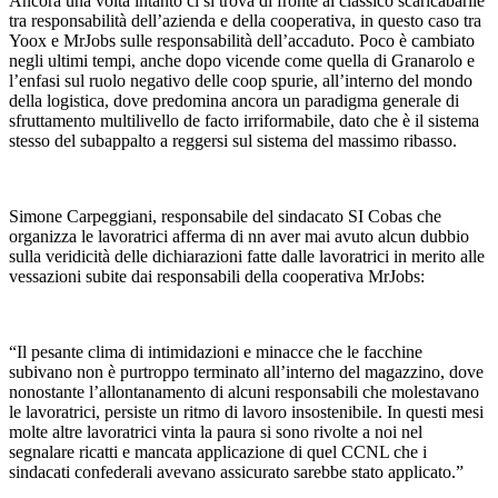
Ancora una volta intanto ci si trova di fronte al classico scaricabarile
tra responsabilità dell’azienda e della cooperativa, in questo caso tra
Yoox e MrJobs sulle responsabilità dell’accaduto. Poco è cambiato
negli ultimi tempi, anche dopo vicende come quella di Granarolo e
l’enfasi sul ruolo negativo delle coop spurie, all’interno del mondo
della logistica, dove predomina ancora un paradigma generale di
sfruttamento multilivello de facto irriformabile, dato che è il sistema
stesso del subappalto a reggersi sul sistema del massimo ribasso.
Simone Carpeggiani, responsabile del sindacato SI Cobas che
organizza le lavoratrici afferma di nn aver mai avuto alcun dubbio
sulla veridicità delle dichiarazioni fatte dalle lavoratrici in merito alle
vessazioni subite dai responsabili della cooperativa MrJobs:
“Il pesante clima di intimidazioni e minacce che le facchine
subivano non è purtroppo terminato all’interno del magazzino, dove
nonostante l’allontanamento di alcuni responsabili che molestavano
le lavoratrici, persiste un ritmo di lavoro insostenibile. In questi mesi
molte altre lavoratrici vinta la paura si sono rivolte a noi nel
segnalare ricatti e mancata applicazione di quel CCNL che i
sindacati confederali avevano assicurato sarebbe stato applicato.”