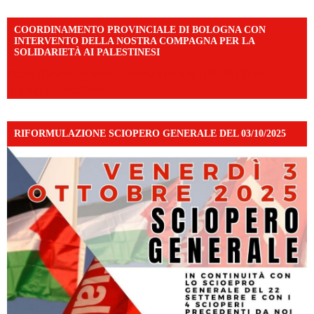
COORDINAMENTO PROVINCIALE DI BOLOGNA CON
INTERVENTO DELLA NOSTRA COMPAGNA PER LA
SOLIDARIETÀ AI PALESTINESI
https://www.facebook.com/share/v/198LfVj3Y6/?
mibextid=WC7FNe
RIFORMULAZIONE SCIOPERO GENERALE DEL 03/10/2025