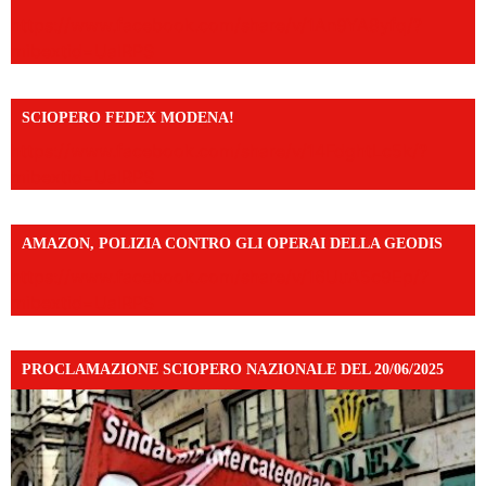
https://www.facebook.com/share/v/1An9YA8yfq/?
mibextid=UalRPS
SCIOPERO FEDEX MODENA!
https://www.facebook.com/share/v/14FdghtLc5k/?
mibextid=UalRPS
AMAZON, POLIZIA CONTRO GLI OPERAI DELLA GEODIS
https://www.facebook.com/share/v/16UuA5c9Ep/?
mibextid=UalRPS
PROCLAMAZIONE SCIOPERO NAZIONALE DEL 20/06/2025