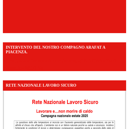
INTERVENTO DEL NOSTRO COMPAGNO ARAFAT A
PIACENZA.
https://www.facebook.com/share/v/16F2CWAw7M/?
mibextid=WC7FNe
RETE NAZIONALE LAVORO SICURO