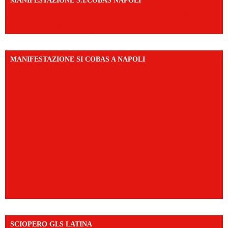
MANIFESTAZIONE S.I.COBAS NAPOLI
https://www.instagram.com/reel/DMAkE-siQw6/?
igsh=NmQ2Y3R5M3ZqcmJo
MANIFESTAZIONE SI COBAS A NAPOLI
SCIOPERO GLS LATINA