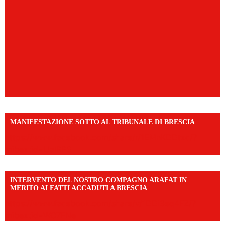
MANIFESTAZIONE SOTTO AL TRIBUNALE DI BRESCIA
https://www.facebook.com/share/r/1EMnKDDtxc/?
mibextid=UalRPS
INTERVENTO DEL NOSTRO COMPAGNO ARAFAT IN
MERITO AI FATTI ACCADUTI A BRESCIA
https://www.facebook.com/share/v/1DDi3eq4FZ/?
mibextid=WC7FNe