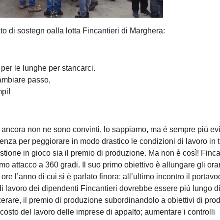
o di sostegn oalla lotta Fincantieri di Marghera:
a per le lunghe per stancarci.
ambiare passo,
mpi!
voi ancora non ne sono convinti, lo sappiamo, ma è sempre più ev
enza per peggiorare in modo drastico le condizioni di lavoro in tu
estione in gioco sia il premio di produzione. Ma non è così! Finca
mo attacco a 360 gradi. Il suo primo obiettivo è allungare gli ora
re l’anno di cui si è parlato finora: all’ultimo incontro il portavo
 di lavoro dei dipendenti Fincantieri dovrebbe essere più lungo d
zzerare, il premio di produzione subordinandolo a obiettivi di produ
e il costo del lavoro delle imprese di appalto; aumentare i controlli