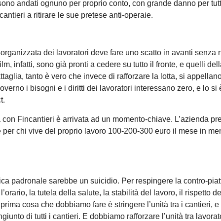
ni sono andati ognuno per proprio conto, con grande danno per tut
cantieri a ritirare le sue pretese anti-operaie.
uto-organizzata dei lavoratori deve fare uno scatto in avanti senz
ilm, infatti, sono già pronti a cedere su tutto il fronte, e quelli de
glia, tanto è vero che invece di rafforzare la lotta, si appellano
rno i bisogni e i diritti dei lavoratori interessano zero, e lo si 
t.
za con Fincantieri è arrivata ad un momento-chiave. L’azienda pr
 per chi vive del proprio lavoro 100-200-300 euro il mese in me
ttica padronale sarebbe un suicidio. Per respingere la contro-pia
orario, la tutela della salute, la stabilità del lavoro, il rispetto de
la prima cosa che dobbiamo fare è stringere l’unità tra i cantieri, 
iunto di tutti i cantieri. E dobbiamo rafforzare l’unità tra lavorat