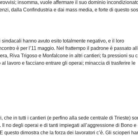
mprovvisi; insomma, vuole affermare il suo dominio incondizionat
enzi, dalla Confindustria e dai mass media, e forte di questo so
ti sindacali hanno avuto esito totalmente negativo, e il loro
contro è per l’11 maggio. Nel frattempo il padrone è passato al
era, Riva Trigoso e Monfalcone in altri cantieri; fa pressioni su c
al lavoro e facciano entrare gli operai; minaccia di trasferire le
che in tutti i cantieri (e perfino alla sede centrale di Trieste) s
 Il no degli operai e di tanti impiegati all’aggressione di Bono e
E questo dimostra che la forza dei lavoratori c’è. Gli scioperi h