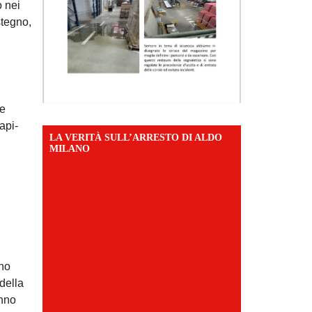
o nei
stegno,
le
api-
LA VERITÀ SULL’ARRESTO DI ALDO
MILANO
ono
 della
anno