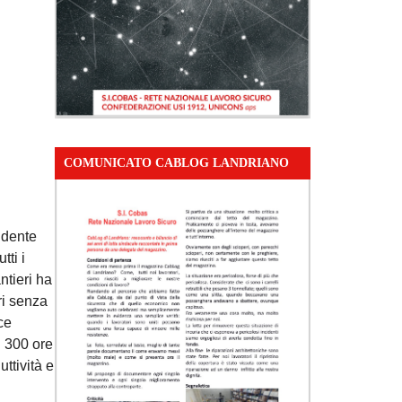
COMUNICATO CABLOG LANDRIANO
idente
tti i
ntieri ha
ri senza
ce
i 300 ore
ttività e