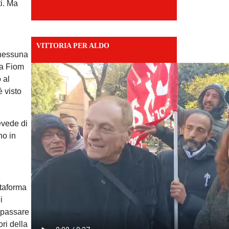
ti. Ma
VITTORIA PER ALDO
a nessuna
lla Fiom
 al
è visto
evede di
no in
ttaforma
i
e passare
ori della