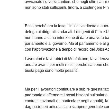
avvicinato i diversi cantieri, che negli ultimi an
non sono stati sufficienti, finora, a costringere Fin
Ecco perché ora la lotta, l’iniziativa diretta e a
delega ai dirigenti sindacali. I dirigenti di Fim e U
non hanno alcuna intenzione di dare una vera batta
parlamento e al governo. Ma al parlamento e al gove
con l’approvazione a tempo di record del Jobs Ac
Lavoratori e lavoratrici di Monfalcone, la verten
andare avanti per molti mesi, perché sa bene che
busta paga sono molto pesanti.
Ma per i lavoratori continuare a subire questa ta
padronale e affermare i nostri bisogni sul salario, l’
contratti nazionali (in particolare negli appalti), 
dagli scioperi articolati allo sciopero generale cong