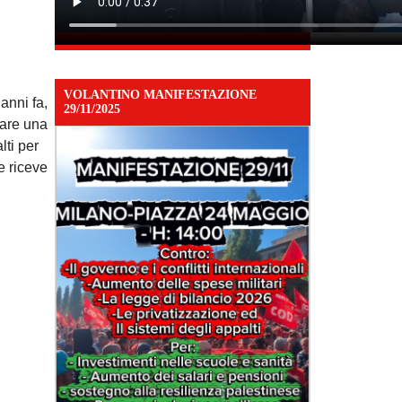
VOLANTINO MANIFESTAZIONE
anni fa,
29/11/2025
zare una
lti per
e riceve