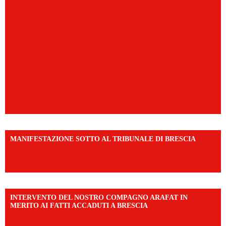
MANIFESTAZIONE SOTTO AL TRIBUNALE DI BRESCIA
https://www.facebook.com/share/r/1EMnKDDtxc/?
mibextid=UalRPS
INTERVENTO DEL NOSTRO COMPAGNO ARAFAT IN
MERITO AI FATTI ACCADUTI A BRESCIA
https://www.facebook.com/share/v/1DDi3eq4FZ/?