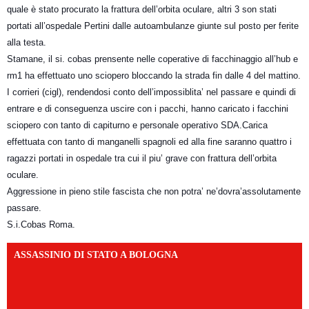
quale è stato procurato la frattura dell’orbita oculare, altri 3 son stati
portati all’ospedale Pertini dalle autoambulanze giunte sul posto per ferite
alla testa.
Stamane, il si. cobas prensente nelle coperative di facchinaggio all’hub e
rm1 ha effettuato uno sciopero bloccando la strada fin dalle 4 del mattino.
I corrieri (c
igl), rendendosi conto dell’impossiblita’ nel passare e quindi di
entrare e di conseguenza uscire con i pacchi, hanno caricato i facchini
sciopero con tanto di capiturno e personale operativo SDA.Carica
effettuata con tanto di manganelli spagnoli ed alla fine saranno quattro i
ragazzi portati in ospedale tra cui il piu’ grave con frattura dell’orbita
oculare.
Aggressione in pieno stile fascista che non potra’ ne’dovra’assolutamente
passare.
S.i.Cobas Roma.
ASSASSINIO DI STATO A BOLOGNA