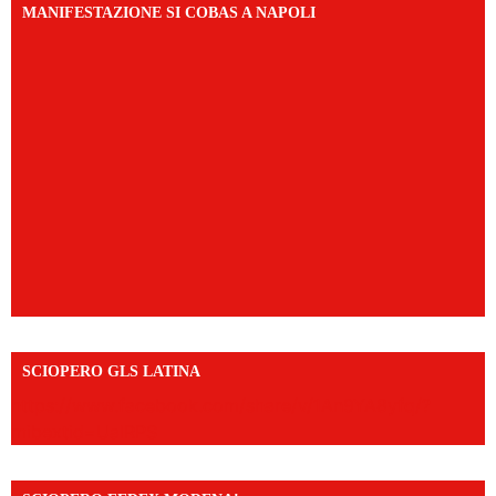
MANIFESTAZIONE SI COBAS A NAPOLI
SCIOPERO GLS LATINA
https://www.facebook.com/share/v/1An9YA8yfq/?
mibextid=UalRPS