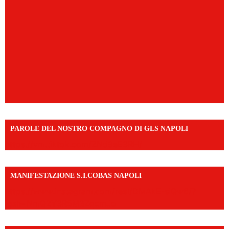
PAROLE DEL NOSTRO COMPAGNO DI GLS NAPOLI
https://vm.tiktok.com/ZNd9eE3RH/
MANIFESTAZIONE S.I.COBAS NAPOLI
https://www.instagram.com/reel/DMAkE-siQw6/?
igsh=NmQ2Y3R5M3ZqcmJo