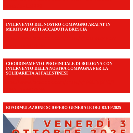
mibextid=UalRPS
INTERVENTO DEL NOSTRO COMPAGNO ARAFAT IN
MERITO AI FATTI ACCADUTI A BRESCIA
https://www.facebook.com/share/v/1DDi3eq4FZ/?
mibextid=WC7FNe
COORDINAMENTO PROVINCIALE DI BOLOGNA CON
INTERVENTO DELLA NOSTRA COMPAGNA PER LA
SOLIDARIETÀ AI PALESTINESI
https://www.facebook.com/share/v/198LfVj3Y6/?
mibextid=WC7FNe
RIFORMULAZIONE SCIOPERO GENERALE DEL 03/10/2025