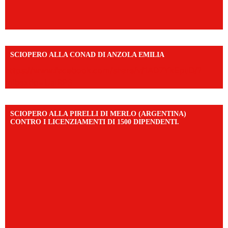
SCIOPERO ALLA CONAD DI ANZOLA EMILIA
https://www.facebook.com/share/v/1AD7YkEpuD/?
mibextid=UalRPS
SCIOPERO ALLA PIRELLI DI MERLO (ARGENTINA)
CONTRO I LICENZIAMENTI DI 1500 DIPENDENTI.