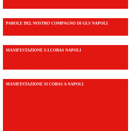
PAROLE DEL NOSTRO COMPAGNO DI GLS NAPOLI
https://vm.tiktok.com/ZNd9eE3RH/
MANIFESTAZIONE S.I.COBAS NAPOLI
https://www.instagram.com/reel/DMAkE-siQw6/?
igsh=NmQ2Y3R5M3ZqcmJo
MANIFESTAZIONE SI COBAS A NAPOLI