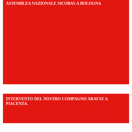
ASSEMBLEA NAZIONALE SICOBAS A BOLOGNA
INTERVENTO DEL NOSTRO COMPAGNO ARAFAT A
PIACENZA.
https://www.facebook.com/share/v/16F2CWAw7M/?
mibextid=WC7FNe