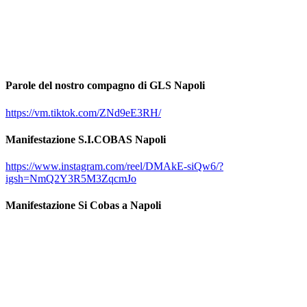
Parole del nostro compagno di GLS Napoli
https://vm.tiktok.com/ZNd9eE3RH/
Manifestazione S.I.COBAS Napoli
https://www.instagram.com/reel/DMAkE-siQw6/?
igsh=NmQ2Y3R5M3ZqcmJo
Manifestazione Si Cobas a Napoli