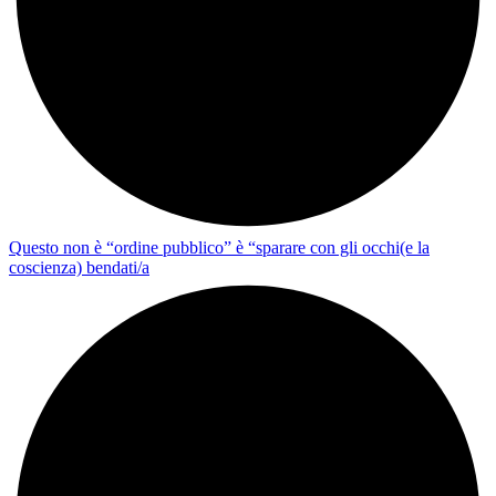
Questo non è “ordine pubblico” è “sparare con gli occhi(e la
coscienza) bendati/a