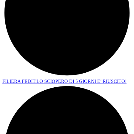
FILIERA FEDIT:LO SCIOPERO DI 5 GIORNI E’ RIUSCITO!