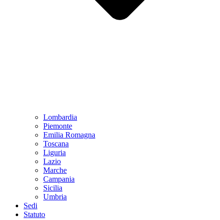
Lombardia
Piemonte
Emilia Romagna
Toscana
Liguria
Lazio
Marche
Campania
Sicilia
Umbria
Sedi
Statuto