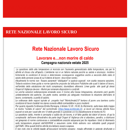
https://www.facebook.com/share/v/16F2CWAw7M/?
mibextid=WC7FNe
RETE NAZIONALE LAVORO SICURO