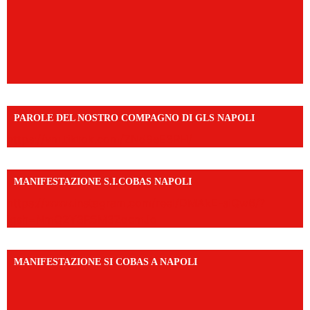
PAROLE DEL NOSTRO COMPAGNO DI GLS NAPOLI
https://vm.tiktok.com/ZNd9eE3RH/
MANIFESTAZIONE S.I.COBAS NAPOLI
https://www.instagram.com/reel/DMAkE-siQw6/?
igsh=NmQ2Y3R5M3ZqcmJo
MANIFESTAZIONE SI COBAS A NAPOLI