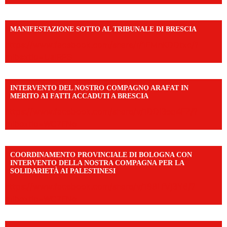
MANIFESTAZIONE SOTTO AL TRIBUNALE DI BRESCIA
https://www.facebook.com/share/r/1EMnKDDtxc/?
mibextid=UalRPS
INTERVENTO DEL NOSTRO COMPAGNO ARAFAT IN
MERITO AI FATTI ACCADUTI A BRESCIA
https://www.facebook.com/share/v/1DDi3eq4FZ/?
mibextid=WC7FNe
COORDINAMENTO PROVINCIALE DI BOLOGNA CON
INTERVENTO DELLA NOSTRA COMPAGNA PER LA
SOLIDARIETÀ AI PALESTINESI
https://www.facebook.com/share/v/198LfVj3Y6/?
mibextid=WC7FNe