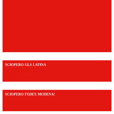
SCIOPERO GLS LATINA
https://www.facebook.com/share/v/1An9YA8yfq/?
mibextid=UalRPS
SCIOPERO FEDEX MODENA!
https://www.facebook.com/share/v/14FdghtLc5k/?
mibextid=UalRPS