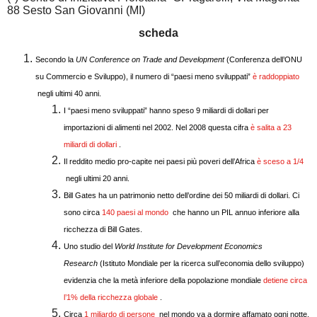
88 Sesto San Giovanni (MI)
scheda
Secondo la
UN Conference on Trade and Development
(Conferenza dell’ONU
su Commercio e Sviluppo), il numero di “paesi meno sviluppati”
è raddoppiato
negli ultimi 40 anni.
I “paesi meno sviluppati” hanno speso 9 miliardi di dollari per
importazioni di alimenti nel 2002. Nel 2008 questa cifra
è salita a 23
miliardi di dollari
.
Il reddito
medio pro
-capite nei paesi più poveri dell’Africa
è sceso a 1/4
negli ultimi 20 anni.
Bill Gates ha un patrimonio netto dell’ordine dei 50 miliardi di dollari. Ci
sono circa
140 paesi al mondo
che hanno un PIL annuo inferiore alla
ricchezza di Bill Gates.
Uno studio del
World Institute for Development Economics
Research
(Istituto Mondiale per la ricerca sull’
economia
dello sviluppo)
evidenzia che la metà inferiore della popolazione mondiale
detiene circa
l’1% della ricchezza globale
.
Circa
1 miliardo di persone
nel mondo va a dormire affamato ogni notte.