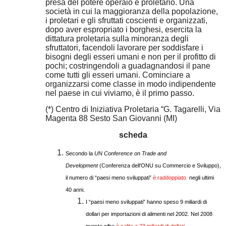
presa del potere operaio e proletario. Una
società in cui la maggioranza della popolazione,
i proletari e gli sfruttati coscienti e organizzati,
dopo aver espropriato i borghesi, esercita la
dittatura proletaria sulla minoranza degli
sfruttatori, facendoli lavorare per soddisfare i
bisogni degli esseri umani e non per il profitto di
pochi; costringendoli a guadagnandosi il pane
come tutti gli esseri umani. Cominciare a
organizzarsi come classe in modo indipendente
nel paese in cui viviamo, è il primo passo.
(*) Centro di Iniziativa Proletaria “G. Tagarelli, Via
Magenta 88 Sesto San Giovanni (MI)
scheda
Secondo la
UN Conference on Trade and
Development
(Conferenza dell’ONU su Commercio e Sviluppo),
il numero di “paesi meno sviluppati”
è raddoppiato
negli ultimi
40 anni.
I “paesi meno sviluppati” hanno speso 9 miliardi di
dollari per importazioni di alimenti nel 2002. Nel 2008
questa cifra
è salita a 23 miliardi di dollari
.