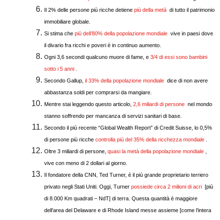
Il 2% delle persone più ricche detiene
più della metà
di tutto il patrimonio
immobiliare globale.
Si stima che
più dell’80% della popolazione mondiale
vive in paesi dove
il divario fra ricchi e poveri è in continuo aumento.
Ogni 3,6 secondi qualcuno muore di fame, e
3/4 di essi sono bambini
sotto i 5 anni
.
Secondo Gallup,
il 33% della popolazione mondiale
dice di non avere
abbastanza soldi per comprarsi da mangiare.
Mentre stai leggendo questo articolo,
2,6 miliardi di persone
nel mondo
stanno soffrendo per mancanza di servizi sanitari di
base
.
Secondo il più recente “Global
Wealth Report
” di
Credit
Suisse, lo 0,5%
di persone più ricche
controlla più del 35% della ricchezza mondiale
.
Oltre 3
miliardi di persone
,
quasi la metà della popolazione mondiale
,
vive con meno di 2 dollari al giorno.
Il fondatore della CNN,
Ted Turner
, è il più grande proprietario terriero
privato negli Stati Uniti. Oggi, Turner
possiede circa 2 milioni di acri
[più
di 8.000 Km quadrati – NdT] di terra. Questa quantità è maggiore
dell’area del Delaware e di
Rhode Island
messe assieme [come l’intera