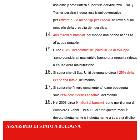
assieme [come l’intera superficie dell’Abruzzo – NdT].
Turner peraltro invoca restrizioni governative
per
limitare a 2 o meno figli per coppia
nell’ottica di un
controllo della crescita demografica.
400 milioni di bambini
nel mondo non hanno accesso
all’acqua potabile.
Circa
il 28% dei bambini dei paesi in via di sviluppo
sono considerati malnutriti o hanno una crescita ridotta
a causa della malnutrizione.
Si stima che gli Stati Uniti detengano circa
il 25% della
ricchezza totale
del mondo.
Si stima che l’intero continente africano possegga
solo
l’1% della ricchezza totale
del mondo.
Nel 2008 circa
9 milioni di bambini
sono morti prima di
compiere i 5 anni. Circa 1/3 di tutte queste morti è
dovuto direttamente o indirettamente a scarsità di cibo.
ASSASSINIO DI STATO A BOLOGNA