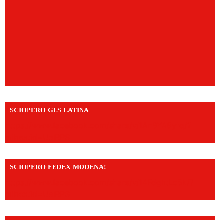
SCIOPERO GLS LATINA
https://www.facebook.com/share/v/1An9YA8yfq/?
mibextid=UalRPS
SCIOPERO FEDEX MODENA!
https://www.facebook.com/share/v/14FdghtLc5k/?
mibextid=UalRPS