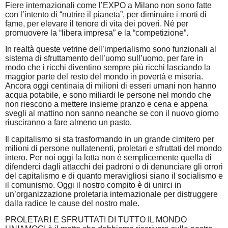
Fiere internazionali come l’EXPO a Milano non sono fatte
con l’intento di “nutrire il pianeta”, per diminuire i morti di
fame, per elevare il tenore di vita dei poveri. Né per
promuovere la “libera impresa” e la “competizione”.
In realtà queste vetrine dell’imperialismo sono funzionali al
sistema di sfruttamento dell’uomo sull’uomo, per fare in
modo che i ricchi diventino sempre più ricchi lasciando la
maggior parte del resto del mondo in povertà e miseria.
Ancora oggi centinaia di milioni di esseri umani non hanno
acqua potabile, e sono miliardi le persone nel mondo che
non riescono a mettere insieme pranzo e cena e appena
svegli al mattino non sanno neanche se con il nuovo giorno
riusciranno a fare almeno un pasto.
Il capitalismo si sta trasformando in un grande cimitero per
milioni di persone nullatenenti, proletari e sfruttati del mondo
intero. Per noi oggi la lotta non è semplicemente quella di
difenderci dagli attacchi dei padroni o di denunciare gli orrori
del capitalismo e di quanto meravigliosi siano il socialismo e
il comunismo. Oggi il nostro compito è di unirci in
un’organizzazione proletaria internazionale per distruggere
dalla radice le cause del nostro male.
PROLETARI E SFRUTTATI DI TUTTO IL MONDO