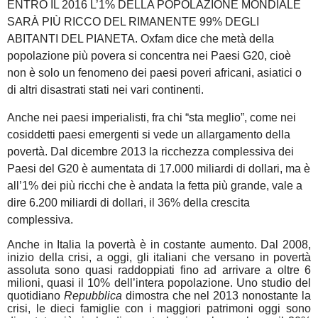
ENTRO IL 2016 L’1% DELLA POPOLAZIONE MONDIALE
SARÀ PIÙ RICCO DEL RIMANENTE 99% DEGLI
ABITANTI DEL PIANETA. Oxfam dice che metà della
popolazione più povera si concentra nei Paesi G20, cioè
non è solo un fenomeno dei paesi poveri africani, asiatici o
di altri disastrati stati nei vari continenti.
Anche nei paesi imperialisti, fra chi “sta meglio”, come nei
cosiddetti paesi emergenti si vede un allargamento della
povertà. Dal dicembre 2013 la ricchezza complessiva dei
Paesi del G20 è aumentata di 17.000 miliardi di dollari, ma è
all’1% dei più ricchi che è andata la fetta più grande, vale a
dire 6.200 miliardi di dollari, il 36% della crescita
complessiva.
Anche in Italia la povertà è in costante aumento. Dal 2008,
inizio della crisi, a oggi, gli italiani che versano in povertà
assoluta sono quasi raddoppiati fino ad arrivare a oltre 6
milioni, quasi il 10% dell’intera popolazione. Uno studio del
quotidiano
Repubblica
dimostra che nel 2013 nonostante la
crisi, le dieci famiglie con i maggiori patrimoni oggi sono