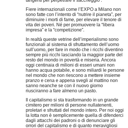
tangenti per perpetrare il saccheggio .
Fiere internazionali come l’EXPO a Milano non
sono fatte con l’intento di “nutrire il pianeta”, per
diminuire i morti di fame, per elevare il tenore di
vita dei poveri. Né per promuovere la “libera
impresa” e la “competizione”.
In realtà queste vetrine dell’imperialismo sono
funzionali al sistema di sfruttamento dell’uomo
sull’uomo, per fare in modo che i ricchi diventino
sempre più ricchi lasciando la maggior parte del
resto del mondo in povertà e miseria. Ancora
oggi centinaia di milioni di esseri umani non
hanno acqua potabile, e sono miliardi le persone
nel mondo che non riescono a mettere insieme
pranzo e cena e appena svegli al mattino non
sanno neanche se con il nuovo giorno
riusciranno a fare almeno un pasto.
Il capitalismo si sta trasformando in un grande
cimitero per milioni di persone nullatenenti,
proletari e sfruttati del mondo intero. Per noi oggi
la lotta non è semplicemente quella di difenderci
dagli attacchi dei padroni o di denunciare gli
orrori del capitalismo e di quanto meravigliosi