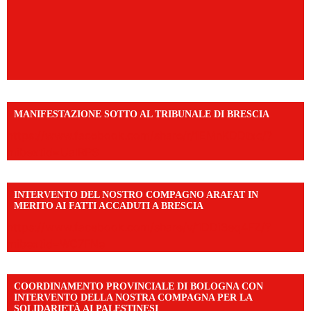
MANIFESTAZIONE SOTTO AL TRIBUNALE DI BRESCIA
https://www.facebook.com/share/r/1EMnKDDtxc/?
mibextid=UalRPS
INTERVENTO DEL NOSTRO COMPAGNO ARAFAT IN
MERITO AI FATTI ACCADUTI A BRESCIA
https://www.facebook.com/share/v/1DDi3eq4FZ/?
mibextid=WC7FNe
COORDINAMENTO PROVINCIALE DI BOLOGNA CON
INTERVENTO DELLA NOSTRA COMPAGNA PER LA
SOLIDARIETÀ AI PALESTINESI