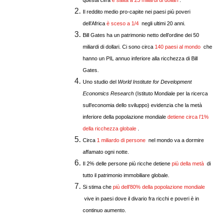
Il reddito
medio pro
-capite nei paesi più poveri
dell’Africa
è sceso a 1/4
negli ultimi 20 anni.
Bill Gates ha un patrimonio netto dell’ordine dei 50
miliardi di dollari. Ci sono circa
140 paesi al mondo
che
hanno un PIL annuo inferiore alla ricchezza di Bill
Gates.
Uno studio del
World Institute for Development
Economics Research
(Istituto Mondiale per la ricerca
sull’
economia
dello sviluppo) evidenzia che la metà
inferiore della popolazione mondiale
detiene circa l’1%
della ricchezza globale
.
Circa
1 miliardo di persone
nel mondo va a dormire
affamato ogni notte.
Il 2% delle persone più ricche detiene
più della metà
di
tutto il patrimonio immobiliare globale.
Si stima che
più dell’80% della popolazione mondiale
vive in paesi dove il divario fra ricchi e poveri è in
continuo aumento.