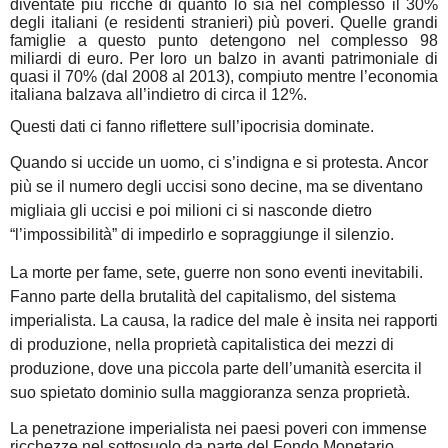
diventate più ricche di quanto lo sia nel complesso il 30%
degli italiani (e residenti stranieri) più poveri. Quelle grandi
famiglie a questo punto detengono nel complesso 98
miliardi di euro. Per loro un balzo in avanti patrimoniale di
quasi il 70% (dal 2008 al 2013), compiuto mentre l’economia
italiana balzava all’indietro di circa il 12%.
Questi dati ci fanno riflettere sull’ipocrisia dominate.
Quando si uccide un uomo, ci s’indigna e si protesta. Ancor
più se il numero degli uccisi sono decine, ma se diventano
migliaia gli uccisi e poi milioni ci si nasconde dietro
“l’impossibilità” di impedirlo e sopraggiunge il silenzio.
La morte per fame, sete, guerre non sono eventi inevitabili.
Fanno parte della brutalità del capitalismo, del sistema
imperialista. La causa, la radice del male è insita nei rapporti
di produzione, nella proprietà capitalistica dei mezzi di
produzione, dove una piccola parte dell’umanità esercita il
suo spietato dominio sulla maggioranza senza proprietà.
La penetrazione imperialista nei paesi poveri con immense
ricchezze nel sottosuolo da parte del Fondo Monetario