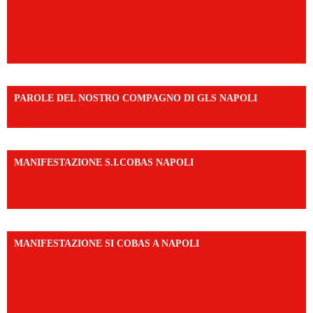
PAROLE DEL NOSTRO COMPAGNO DI GLS NAPOLI
https://vm.tiktok.com/ZNd9eE3RH/
MANIFESTAZIONE S.I.COBAS NAPOLI
https://www.instagram.com/reel/DMAkE-siQw6/?
igsh=NmQ2Y3R5M3ZqcmJo
MANIFESTAZIONE SI COBAS A NAPOLI