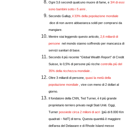
Ogni 3,6 secondi qualcuno muore di fame, e
3/4 di essi
sono bambini sotto i 5 anni
.
Secondo Gallup,
il 33% della popolazione mondiale
dice di non avere abbastanza soldi per comprarsi da
mangiare.
Mentre stai leggendo questo articolo,
2,6 miliardi di
persone
nel mondo stanno soffrendo per mancanza di
servizi sanitari di
base
.
Secondo il più recente “Global
Wealth Report
” di
Credit
Suisse, lo 0,5% di persone più ricche
controlla più del
35% della ricchezza mondiale
.
Oltre 3
miliardi di persone
,
quasi la metà della
popolazione mondiale
, vive con meno di 2 dollari al
giorno.
Il fondatore della CNN,
Ted Turner
, è il più grande
proprietario terriero privato negli Stati Uniti. Oggi,
Turner
possiede circa 2 milioni di acri
[più di 8.000 Km
quadrati – NdT] di terra. Questa quantità è maggiore
dell’area del Delaware e di
Rhode Island
messe