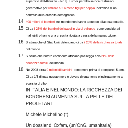
superficie dell’Abruzzo – NdT]. Turner peraltro invoca restrizioni
governative per
limitare a 2 o meno figli per coppia
nell’ottica di un
controllo della crescita demografica.
400 milioni di bambini
nel mondo non hanno accesso all’acqua potabile.
Circa
il 28% dei bambini dei paesi in via di sviluppo
sono considerati
malnutriti o hanno una crescita ridotta a causa della malnutrizione.
Si stima che gli Stati Uniti detengano circa
il 25% della ricchezza totale
del mondo.
Si stima che l’intero continente africano possegga solo
l’1% della
ricchezza totale
del mondo.
Nel 2008 circa
9 milioni di bambini
sono morti prima di compiere i 5 anni.
Circa 1/3 di tutte queste morti è dovuto direttamente o indirettamente a
scarsità di cibo.
IN ITALIA E NEL MONDO: LA RICCHEZZA DEI
BORGHESI AUMENTA SULLA PELLE DEI
PROLETARI
Michele Michelino (*)
Un dossier di Oxfam, (un’OnG, umanitaria)