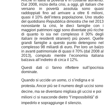
Anche in Italia la povertà è in costante aumento.
Dal 2008, inizio della crisi, a oggi, gli italiani che
versano in povertà assoluta sono quasi
raddoppiati fino ad arrivare a oltre 6 milioni,
quasi il 10% dell’intera popolazione. Uno studio
del quotidiano
Repubblica
dimostra che nel 2013
nonostante la crisi, le dieci famiglie con i
maggiori patrimoni oggi sono diventate più ricche
di quanto lo sia nel complesso il 30% degli
italiani (e residenti stranieri) più poveri. Quelle
grandi famiglie a questo punto detengono nel
complesso 98 miliardi di euro. Per loro un balzo
in avanti patrimoniale di quasi il 70% (dal 2008 al
2013), compiuto mentre l’economia italiana
balzava all’indietro di circa il 12%.
Questi dati ci fanno riflettere sull’ipocrisia
dominate.
Quando si uccide un uomo, ci s’indigna e si
protesta. Ancor più se il numero degli uccisi sono
decine, ma se diventano migliaia gli uccisi e poi
milioni ci si nasconde dietro “l’impossibilità” di
impedirlo e sopraggiunge il silenzio.