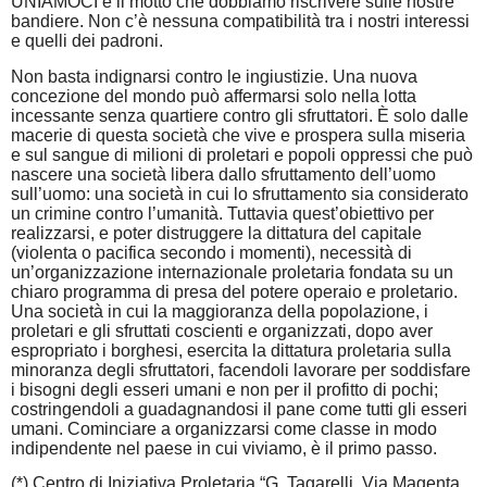
UNIAMOCI è il motto che dobbiamo riscrivere sulle nostre
bandiere. Non c’è nessuna compatibilità tra i nostri interessi
e quelli dei padroni.
Non basta indignarsi contro le ingiustizie. Una nuova
concezione del mondo può affermarsi solo nella lotta
incessante senza quartiere contro gli sfruttatori. È solo dalle
macerie di questa società che vive e prospera sulla miseria
e sul sangue di milioni di proletari e popoli oppressi che può
nascere una società libera dallo sfruttamento dell’uomo
sull’uomo: una società in cui lo sfruttamento sia considerato
un crimine contro l’umanità. Tuttavia quest’obiettivo per
realizzarsi, e poter distruggere la dittatura del capitale
(violenta o pacifica secondo i momenti), necessità di
un’organizzazione internazionale proletaria fondata su un
chiaro programma di presa del potere operaio e proletario.
Una società in cui la maggioranza della popolazione, i
proletari e gli sfruttati coscienti e organizzati, dopo aver
espropriato i borghesi, esercita la dittatura proletaria sulla
minoranza degli sfruttatori, facendoli lavorare per soddisfare
i bisogni degli esseri umani e non per il profitto di pochi;
costringendoli a guadagnandosi il pane come tutti gli esseri
umani. Cominciare a organizzarsi come classe in modo
indipendente nel paese in cui viviamo, è il primo passo.
(*) Centro di Iniziativa Proletaria “G. Tagarelli, Via Magenta