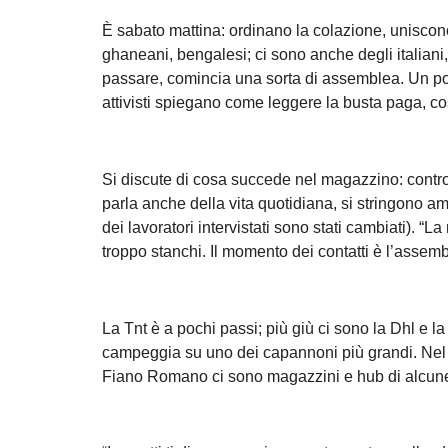
È sabato mattina: ordinano la colazione, uniscono 
ghaneani, bengalesi; ci sono anche degli italiani, pe
passare, comincia una sorta di assemblea. Un po’ 
attivisti spiegano come leggere la busta paga, cosa
Si discute di cosa succede nel magazzino: controve
parla anche della vita quotidiana, si stringono ami
dei lavoratori intervistati sono stati cambiati). “
troppo stanchi. Il momento dei contatti è l’assem
La Tnt è a pochi passi; più giù ci sono la Dhl e la 
campeggia su uno dei capannoni più grandi. Nel rag
Fiano Romano ci sono magazzini e hub di alcune d