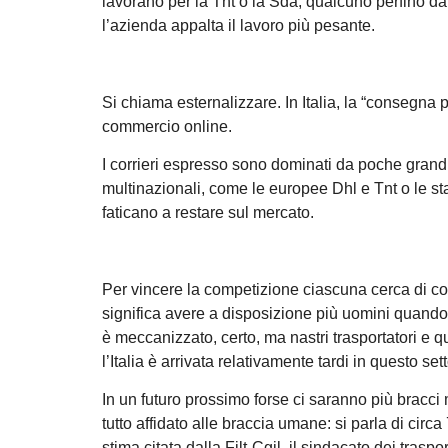
lavorano per la Tnt o la Sda, qualcuno perfino da 
l’azienda appalta il lavoro più pesante.
Si chiama esternalizzare. In Italia, la “consegna p
commercio online.
I corrieri espresso sono dominati da poche grandi 
multinazionali, come le europee Dhl e Tnt o le st
faticano a restare sul mercato.
Per vincere la competizione ciascuna cerca di co
significa avere a disposizione più uomini quando l
è meccanizzato, certo, ma nastri trasportatori e 
l’Italia è arrivata relativamente tardi in questo set
In un futuro prossimo forse ci saranno più bracci m
tutto affidato alle braccia umane: si parla di circ
stima citata dalla Filt-Cgil, il sindacato dei trasport