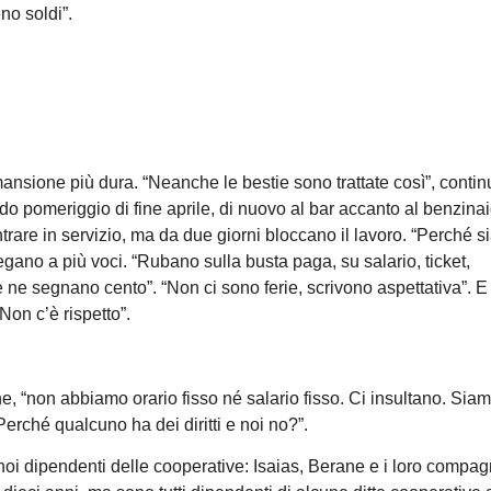
no soldi”.
mansione più dura. “Neanche le bestie sono trattate così”, conti
do pomeriggio di fine aprile, di nuovo al bar accanto al benzinai
trare in servizio, ma da due giorni bloccano il lavoro. “Perché s
gano a più voci. “Rubano sulla busta paga, su salario, ticket,
 te ne segnano cento”. “Non ci sono ferie, scrivono aspettativa”. E 
Non c’è rispetto”.
ne, “non abbiamo orario fisso né salario fisso. Ci insultano. Sia
Perché qualcuno ha dei diritti e noi no?”.
r noi dipendenti delle cooperative: Isaias, Berane e i loro compag