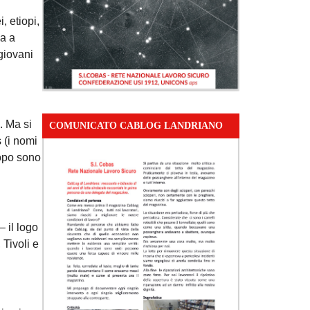
, etiopi,
va a
giovani
. Ma si
COMUNICATO CABLOG LANDRIANO
 (i nomi
dopo sono
– il logo
 Tivoli e