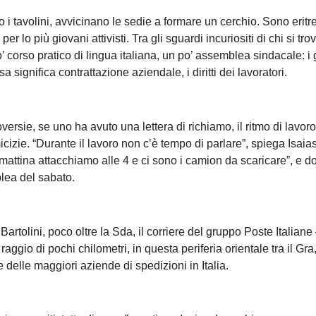
i tavolini, avvicinano le sedie a formare un cerchio. Sono eritrei
r lo più giovani attivisti. Tra gli sguardi incuriositi di chi si tro
corso pratico di lingua italiana, un po’ assemblea sindacale: i 
 significa contrattazione aziendale, i diritti dei lavoratori.
rsie, se uno ha avuto una lettera di richiamo, il ritmo di lavoro
cizie. “Durante il lavoro non c’è tempo di parlare”, spiega Isaias
La mattina attacchiamo alle 4 e ci sono i camion da scaricare”, e 
blea del sabato.
Bartolini, poco oltre la Sda, il corriere del gruppo Poste Italiane 
gio di pochi chilometri, in questa periferia orientale tra il Gra,
elle maggiori aziende di spedizioni in Italia.