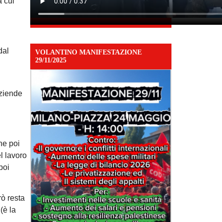
a cui
dal
VOLANTINO MANIFESTAZIONE
29/11/2025
aziende
he poi
l lavoro
poi
rò resta
(è la