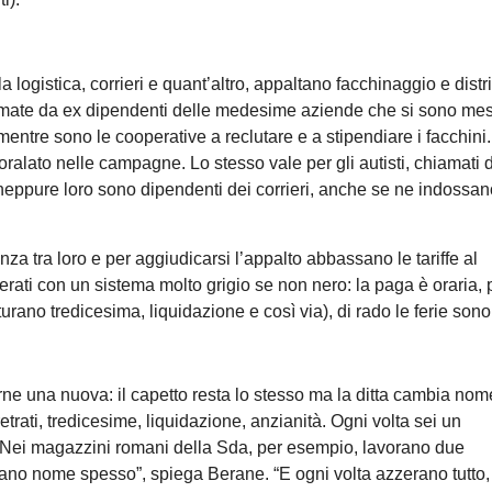
logistica, corrieri e quant’altro, appaltano facchinaggio e dist
formate da ex dipendenti delle medesime aziende che si sono mes
, mentre sono le cooperative a reclutare e a stipendiare i facchini.
alato nelle campagne. Lo stesso vale per gli autisti, chiamati d
neppure loro sono dipendenti dei corrieri, anche se ne indossan
a tra loro e per aggiudicarsi l’appalto abbassano le tariffe al
nerati con un sistema molto grigio se non nero: la paga è oraria, 
turano tredicesima, liquidazione e così via), di rado le ferie son
arne una nuova: il capetto resta lo stesso ma la ditta cambia nome,
etrati, tredicesime, liquidazione, anzianità. Ogni volta sei un
a. Nei magazzini romani della Sda, per esempio, lavorano due
iano nome spesso”, spiega Berane. “E ogni volta azzerano tutto