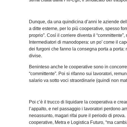
Dunque, da una quindicina d’anni le aziende della 
a ditte esterne, per lo più cooperative, spesso 
proprio”. Così il corriere diventa il “committente”
Intermediatori di manodopera: un po’ come il capor
dei furgoni che fanno la consegna porta a porta: 
divise.
Beninteso anche le cooperative sono in concorrenz
“committente”. Poi si rifanno sui lavoratori, remu
salario va sotto voci straordinarie (quindi non ma
Poi c’è il trucco di liquidare la cooperativa e cre
l’appalto, e nel passaggio i lavoratori perdono arr
neoassunto, magari rifai pure il periodo di prov
cooperative, Metra e Logistica Futuro, “ma camb