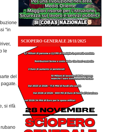
ribuzione
si “in
SCIOPERO GENERALE 28/11/2025
river,
o le
parte del
o pagate.
 si rifà
, rubano