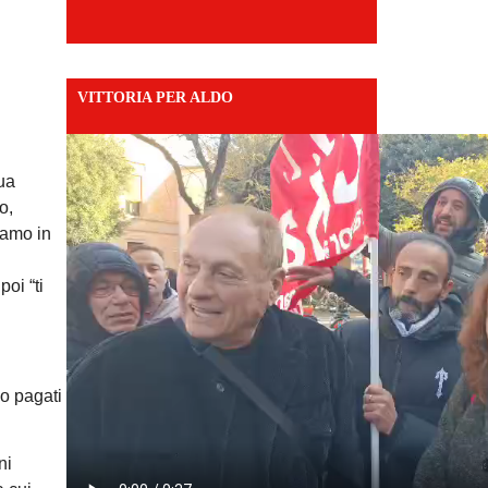
VITTORIA PER ALDO
nua
o,
iamo in
poi “ti
mo pagati
ni