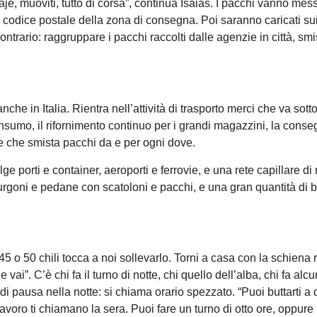
daje, muoviti, tutto di corsa”, continua Isaias. I pacchi vanno mess
 il codice postale della zona di consegna. Poi saranno caricati su
 contrario: raggruppare i pacchi raccolti dalle agenzie in città, sm
che in Italia. Rientra nell’attività di trasporto merci che va sott
onsumo, il rifornimento continuo per i grandi magazzini, la cons
tale che smista pacchi da e per ogni dove.
 porti e container, aeroporti e ferrovie, e una rete capillare di 
furgoni e pedane con scatoloni e pacchi, e una gran quantità di 
 o 50 chili tocca a noi sollevarlo. Torni a casa con la schiena r
vai”. C’è chi fa il turno di notte, chi quello dell’alba, chi fa alc
di pausa nella notte: si chiama orario spezzato. “Puoi buttarti a 
oro ti chiamano la sera. Puoi fare un turno di otto ore, oppure