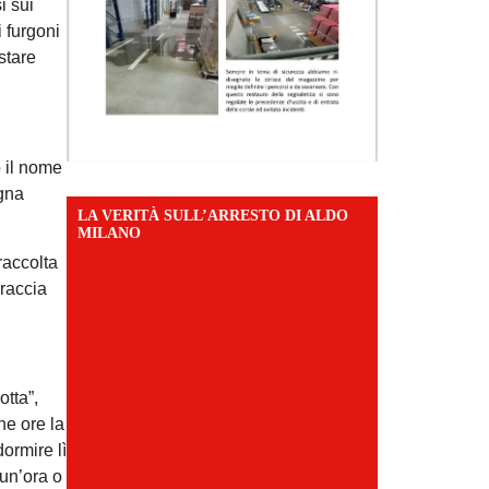
i sui
i furgoni
istare
o il nome
egna
LA VERITÀ SULL’ARRESTO DI ALDO
MILANO
raccolta
braccia
otta”,
une ore la
dormire lì
 un’ora o