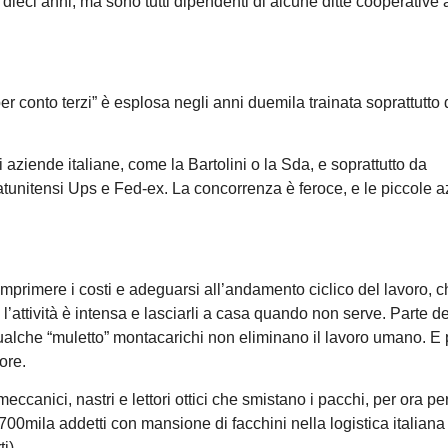
dieci anni, ma sono tutti dipendenti di alcune ditte cooperative 
er conto terzi” è esplosa negli anni duemila trainata soprattutto 
aziende italiane, come la Bartolini o la Sda, e soprattutto da
atunitensi Ups e Fed-ex. La concorrenza è feroce, e le piccole 
mprimere i costi e adeguarsi all’andamento ciclico del lavoro, c
’attività è intensa e lasciarli a casa quando non serve. Parte de
qualche “muletto” montacarichi non eliminano il lavoro umano. E 
tore.
eccanici, nastri e lettori ottici che smistano i pacchi, per ora pe
a 700mila addetti con mansione di facchini nella logistica italiana 
i).