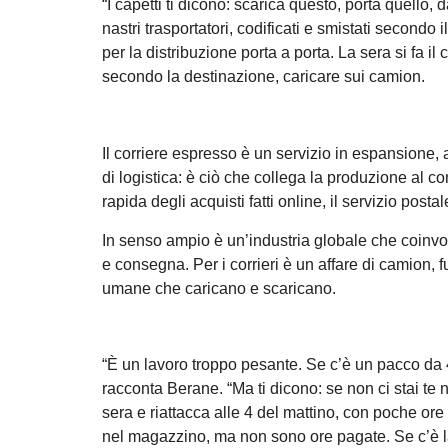
“I capetti ti dicono: scarica questo, porta quello, 
nastri trasportatori, codificati e smistati secondo
per la distribuzione porta a porta. La sera si fa il
secondo la destinazione, caricare sui camion.
Il corriere espresso è un servizio in espansione, an
di logistica: è ciò che collega la produzione al c
rapida degli acquisti fatti online, il servizio pos
In senso ampio è un’industria globale che coinvolge
e consegna. Per i corrieri è un affare di camion, 
umane che caricano e scaricano.
“È un lavoro troppo pesante. Se c’è un pacco da 45
racconta Berane. “Ma ti dicono: se non ci stai te ne 
sera e riattacca alle 4 del mattino, con poche ore 
nel magazzino, ma non sono ore pagate. Se c’è lav