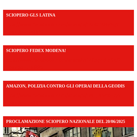
SCIOPERO GLS LATINA
https://www.facebook.com/share/v/1An9YA8yfq/?
mibextid=UalRPS
SCIOPERO FEDEX MODENA!
https://www.facebook.com/share/v/14FdghtLc5k/?
mibextid=UalRPS
AMAZON, POLIZIA CONTRO GLI OPERAI DELLA GEODIS
https://www.facebook.com/share/v/16UuA5c9Ep/?
mibextid=UalRPS
PROCLAMAZIONE SCIOPERO NAZIONALE DEL 20/06/2025