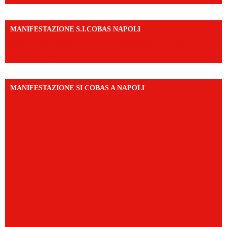
MANIFESTAZIONE S.I.COBAS NAPOLI
https://www.instagram.com/reel/DMAkE-siQw6/?
igsh=NmQ2Y3R5M3ZqcmJo
MANIFESTAZIONE SI COBAS A NAPOLI