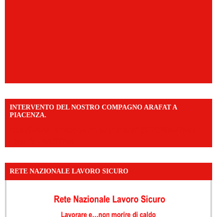
INTERVENTO DEL NOSTRO COMPAGNO ARAFAT A
PIACENZA.
https://www.facebook.com/share/v/16F2CWAw7M/?
mibextid=WC7FNe
RETE NAZIONALE LAVORO SICURO