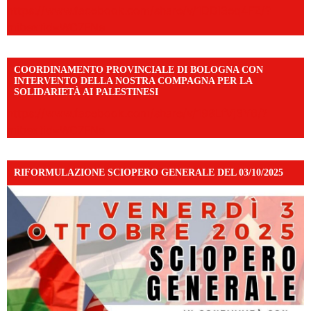
https://www.facebook.com/share/v/1DDi3eq4FZ/?
mibextid=WC7FNe
COORDINAMENTO PROVINCIALE DI BOLOGNA CON
INTERVENTO DELLA NOSTRA COMPAGNA PER LA
SOLIDARIETÀ AI PALESTINESI
https://www.facebook.com/share/v/198LfVj3Y6/?
mibextid=WC7FNe
RIFORMULAZIONE SCIOPERO GENERALE DEL 03/10/2025