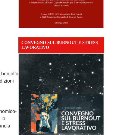
CONVEGNO SUL BURNOUT E STRESS
LAVORATIVO
e ben otto
dizioni
conomico-
 la
uncia