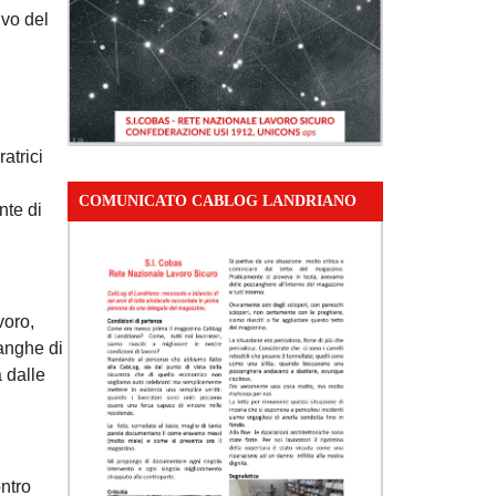
ivo del
atrici
COMUNICATO CABLOG LANDRIANO
nte di
voro,
langhe di
a dalle
ontro