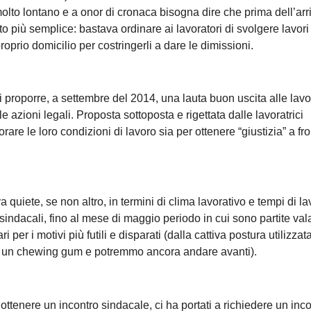
 molto lontano e a onor di cronaca bisogna dire che prima dell’arr
 più semplice: bastava ordinare ai lavoratori di svolgere lavori
roprio domicilio per costringerli a dare le dimissioni.
i proporre, a settembre del 2014, una lauta buon uscita alle lavor
le azioni legali. Proposta sottoposta e rigettata dalle lavoratrici
rare le loro condizioni di lavoro sia per ottenere “giustizia” a fro
a quiete, se non altro, in termini di clima lavorativo e tempi di la
ni sindacali, fino al mese di maggio periodo in cui sono partite va
 per i motivi più futili e disparati (dalla cattiva postura utilizzat
cato un chewing gum e potremmo ancora andare avanti).
 ottenere un incontro sindacale, ci ha portati a richiedere un inc