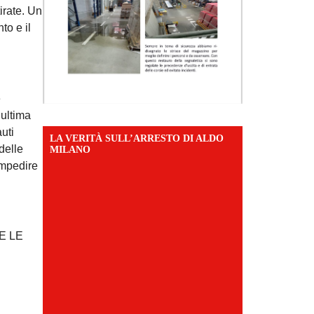
irate. Un
to e il
e
 ultima
uti
LA VERITÀ SULL’ARRESTO DI ALDO
delle
MILANO
impedire
E LE