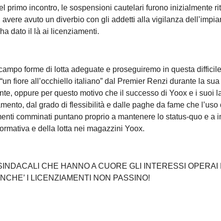
l primo incontro, le sospensioni cautelari furono inizialmente rit
di avere avuto un diverbio con gli addetti alla vigilanza dell’impian
a dato il là ai licenziamenti.
campo forme di lotta adeguate e proseguiremo in questa difficil
“un fiore all’occhiello italiano” dal Premier Renzi durante la sua
vante, oppure per questo motivo che il successo di Yoox e i suoi la
tamento, dal grado di flessibilità e dalle paghe da fame che l’uso 
amenti comminati puntano proprio a mantenere lo status-quo e a 
ormativa e della lotta nei magazzini Yoox.
E SINDACALI CHE HANNO A CUORE GLI INTERESSI OPERAI 
INCHE’ I LICENZIAMENTI NON PASSINO!