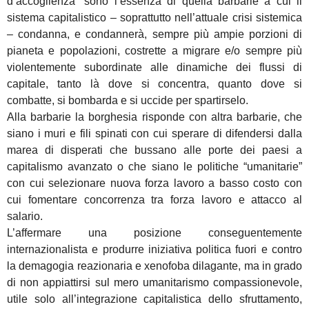
d’accoglienza” sono l’essenza di quella barbarie a cui il
sistema capitalistico – soprattutto nell’attuale crisi sistemica
– condanna, e condannerà, sempre più ampie porzioni di
pianeta e popolazioni, costrette a migrare e/o sempre più
violentemente subordinate alle dinamiche dei flussi di
capitale, tanto là dove si concentra, quanto dove si
combatte, si bombarda e si uccide per spartirselo.
Alla barbarie la borghesia risponde con altra barbarie, che
siano i muri e fili spinati con cui sperare di difendersi dalla
marea di disperati che bussano alle porte dei paesi a
capitalismo avanzato o che siano le politiche “umanitarie”
con cui selezionare nuova forza lavoro a basso costo con
cui fomentare concorrenza tra forza lavoro e attacco al
salario.
L’affermare una posizione conseguentemente
internazionalista e produrre iniziativa politica fuori e contro
la demagogia reazionaria e xenofoba dilagante, ma in grado
di non appiattirsi sul mero umanitarismo compassionevole,
utile solo all’integrazione capitalistica dello sfruttamento,