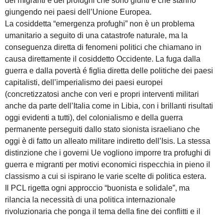
dei migranti e dei profughi che sono giunti e che stanno
giungendo nei paesi dell’Unione Europea.
La cosiddetta “emergenza profughi” non è un problema
umanitario a seguito di una catastrofe naturale, ma la
conseguenza diretta di fenomeni politici che chiamano in
causa direttamente il cosiddetto Occidente. La fuga dalla
guerra e dalla povertà é figlia diretta delle politiche dei paesi
capitalisti, dell’imperialismo dei paesi europei
(concretizzatosi anche con veri e propri interventi militari
anche da parte dell’Italia come in Libia, con i brillanti risultati
oggi evidenti a tutti), del colonialismo e della guerra
permanente perseguiti dallo stato sionista israeliano che
oggi è di fatto un alleato militare indiretto dell’Isis. La stessa
distinzione che i governi Ue vogliono imporre tra profughi di
guerra e migranti per motivi economici rispecchia in pieno il
classismo a cui si ispirano le varie scelte di politica estera.
Il PCL rigetta ogni approccio “buonista e solidale”, ma
rilancia la necessità di una politica internazionale
rivoluzionaria che ponga il tema della fine dei conflitti e il