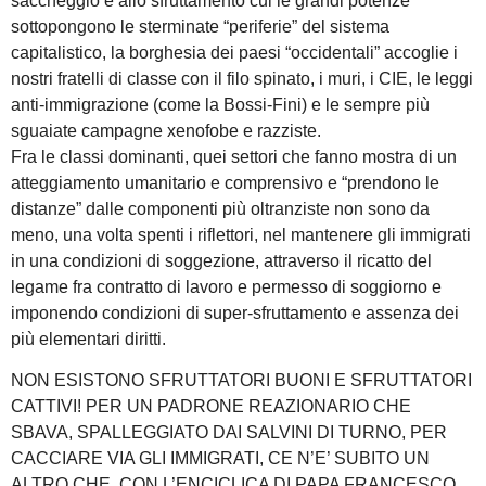
saccheggio e allo sfruttamento cui le grandi potenze
sottopongono le sterminate “periferie” del sistema
capitalistico, la borghesia dei paesi “occidentali” accoglie i
nostri fratelli di classe con il filo spinato, i muri, i CIE, le leggi
anti-immigrazione (come la Bossi-Fini) e le sempre più
sguaiate campagne xenofobe e razziste.
Fra le classi dominanti, quei settori che fanno mostra di un
atteggiamento umanitario e comprensivo e “prendono le
distanze” dalle componenti più oltranziste non sono da
meno, una volta spenti i riflettori, nel mantenere gli immigrati
in una condizioni di soggezione, attraverso il ricatto del
legame fra contratto di lavoro e permesso di soggiorno e
imponendo condizioni di super-sfruttamento e assenza dei
più elementari diritti.
NON ESISTONO SFRUTTATORI BUONI E SFRUTTATORI
CATTIVI! PER UN PADRONE REAZIONARIO CHE
SBAVA, SPALLEGGIATO DAI SALVINI DI TURNO, PER
CACCIARE VIA GLI IMMIGRATI, CE N’E’ SUBITO UN
ALTRO CHE, CON L’ENCICLICA DI PAPA FRANCESCO