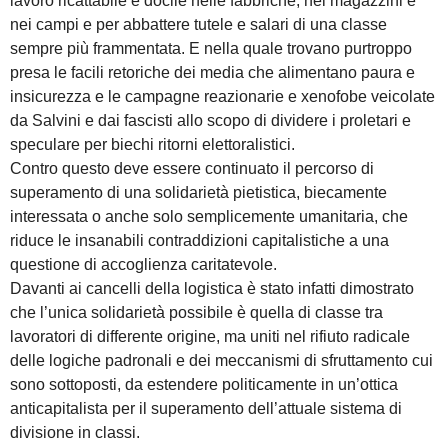
lavoro ricattabile e docile nelle fabbriche, nei magazzini e
nei campi e per abbattere tutele e salari di una classe
sempre più frammentata. E nella quale trovano purtroppo
presa le facili retoriche dei media che alimentano paura e
insicurezza e le campagne reazionarie e xenofobe veicolate
da Salvini e dai fascisti allo scopo di dividere i proletari e
speculare per biechi ritorni elettoralistici.
Contro questo deve essere continuato il percorso di
superamento di una solidarietà pietistica, biecamente
interessata o anche solo semplicemente umanitaria, che
riduce le insanabili contraddizioni capitalistiche a una
questione di accoglienza caritatevole.
Davanti ai cancelli della logistica è stato infatti dimostrato
che l’unica solidarietà possibile è quella di classe tra
lavoratori di differente origine, ma uniti nel rifiuto radicale
delle logiche padronali e dei meccanismi di sfruttamento cui
sono sottoposti, da estendere politicamente in un’ottica
anticapitalista per il superamento dell’attuale sistema di
divisione in classi.