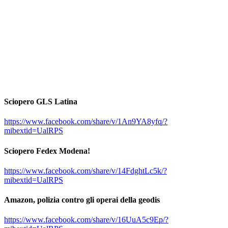
Sciopero GLS Latina
https://www.facebook.com/share/v/1An9YA8yfq/?
mibextid=UalRPS
Sciopero Fedex Modena!
https://www.facebook.com/share/v/14FdghtLc5k/?
mibextid=UalRPS
Amazon, polizia contro gli operai della geodis
https://www.facebook.com/share/v/16UuA5c9Ep/?