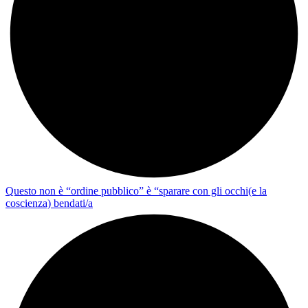
Questo non è “ordine pubblico” è “sparare con gli occhi(e la
coscienza) bendati/a