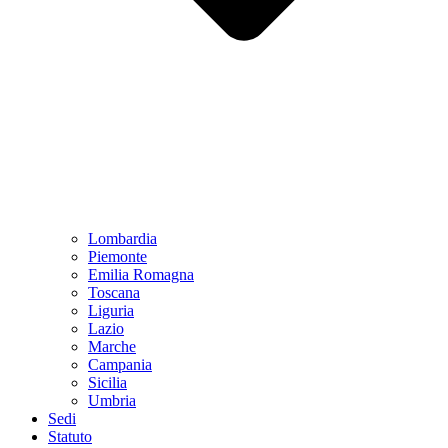
Lombardia
Piemonte
Emilia Romagna
Toscana
Liguria
Lazio
Marche
Campania
Sicilia
Umbria
Sedi
Statuto