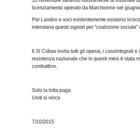
10 novembre saranno nuovamente al tribunale di No
licenziamento operato da Marchionne nel giugno
Per Landini e soci evidentemente esistono licenzi
intendano questi signori per “coalizione sociale” e 
Il SI Cobas invita tutti gli operai, i cassintegrati e
resistenza nazionale che in questi mesi è stata mes
combattivo.
Solo la lotta paga
Uniti si vince
7/10/2015