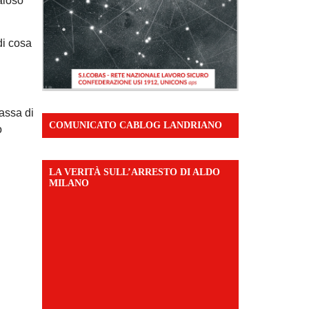
aloso
di cosa
cassa di
COMUNICATO CABLOG LANDRIANO
o
LA VERITÀ SULL’ARRESTO DI ALDO
MILANO