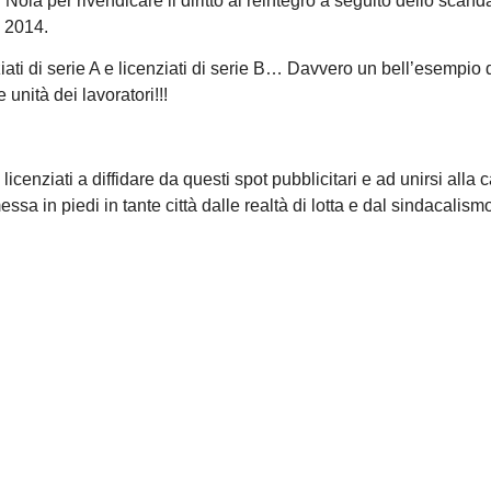
la per rivendicare il diritto al reintegro a seguito dello scand
 2014.
ati di serie A e licenziati di serie B… Davvero un bell’esempio 
unità dei lavoratori!!!
 i licenziati a diffidare da questi spot pubblicitari e ad unirsi alla 
sa in piedi in tante città dalle realtà di lotta e dal sindacalism