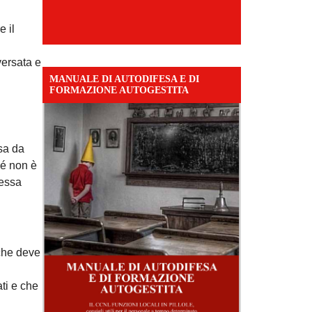
e il
versata e
MANUALE DI AUTODIFESA E DI
FORMAZIONE AUTOGESTITA
ssa da
hé non è
tessa
 che deve
ti e che