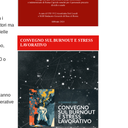
 i
atori ma
delle
CONVEGNO SUL BURNOUT E STRESS
LAVORATIVO
no,
0 o
tranno
erative