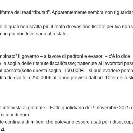
“riforma dei reati tributari”. Apparentemente sembra non riguardar
lle quali non scatta più il reato di evasione fiscale per Iva non 
, che poi non li versano allo stato.
binato” il governo – a favore di padroni e evasori – c’è lo dice
a soglia delle ritenute fiscali(tasse) trattenute ai lavoratori pa
 al passato(sotto questa soglia -150.000€ – si può evadere perc
ita di 5 volte a 250.000€ all’anno previsto dall’art. 10ter della s
un’intervista al giornale il Fatto quotidiano del 5 novembre 2015
 milioni di euro.
e centinaia di milioni che potevano essere usati per i disoccupa
zi.