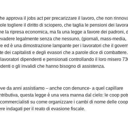
 che approva il jobs act per precarizzare il lavoro, che non rinnova
le togliere il diritto di sciopero, che taglia le pensioni dei lavor
ene la ripresa economica, ma fa una legge a favore dei padroni, 
i evadere legalmente senza che nessuno, (giornali, mass-media,
ave ed è una dimostrazione lampante per i lavoratori che il gover
e dei capitalisti e degli evasori che a parole dice di combattere.
i lavoratori dipendenti e pensionati controllando il loro misero 73
enti o gli invalidi che hanno bisogno di assistenza.
dove da anni assistiamo – anche con denunce- a quel capillare
contributiva, questa legge è una vera manna dal cielo: le coop po
 commercialisti su come organizzare i cambi di nome delle coop
e indagati per il reato di evasione fiscale.