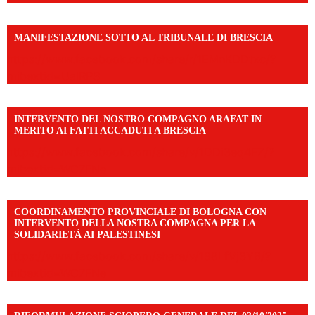
MANIFESTAZIONE SOTTO AL TRIBUNALE DI BRESCIA
https://www.facebook.com/share/r/1EMnKDDtxc/?
mibextid=UalRPS
INTERVENTO DEL NOSTRO COMPAGNO ARAFAT IN
MERITO AI FATTI ACCADUTI A BRESCIA
https://www.facebook.com/share/v/1DDi3eq4FZ/?
mibextid=WC7FNe
COORDINAMENTO PROVINCIALE DI BOLOGNA CON
INTERVENTO DELLA NOSTRA COMPAGNA PER LA
SOLIDARIETÀ AI PALESTINESI
https://www.facebook.com/share/v/198LfVj3Y6/?
mibextid=WC7FNe