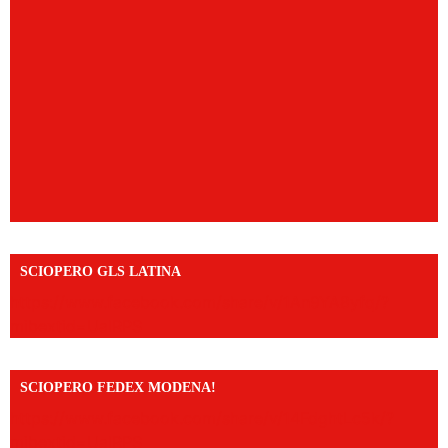
SCIOPERO GLS LATINA
https://www.facebook.com/share/v/1An9YA8yfq/?
mibextid=UalRPS
SCIOPERO FEDEX MODENA!
https://www.facebook.com/share/v/14FdghtLc5k/?
mibextid=UalRPS