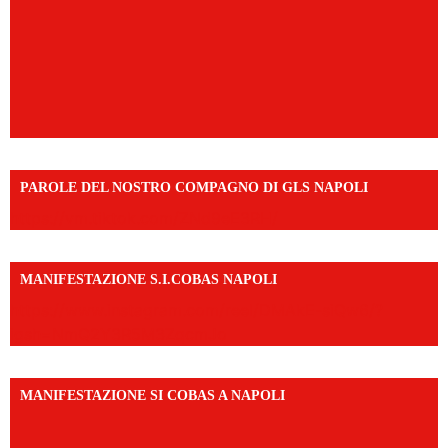
PAROLE DEL NOSTRO COMPAGNO DI GLS NAPOLI
https://vm.tiktok.com/ZNd9eE3RH/
MANIFESTAZIONE S.I.COBAS NAPOLI
https://www.instagram.com/reel/DMAkE-siQw6/?
igsh=NmQ2Y3R5M3ZqcmJo
MANIFESTAZIONE SI COBAS A NAPOLI