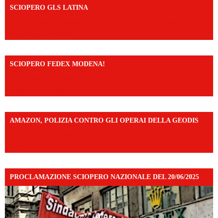
SCIOPERO GLS LATINA
https://www.facebook.com/share/v/1An9YA8yfq/?
mibextid=UalRPS
SCIOPERO FEDEX MODENA!
https://www.facebook.com/share/v/14FdghtLc5k/?
mibextid=UalRPS
AMAZON, POLIZIA CONTRO GLI OPERAI DELLA GEODIS
https://www.facebook.com/share/v/16UuA5c9Ep/?
mibextid=UalRPS
PROCLAMAZIONE SCIOPERO NAZIONALE DEL 20/06/2025