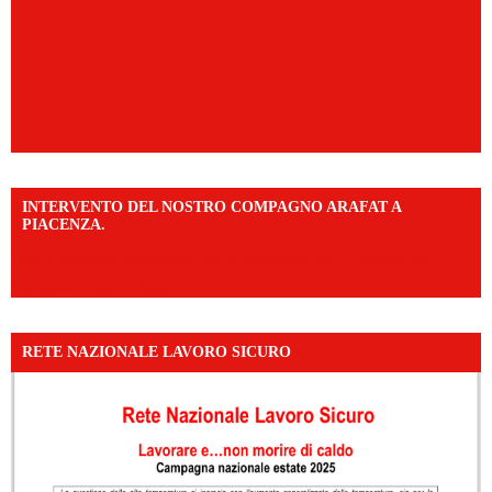
INTERVENTO DEL NOSTRO COMPAGNO ARAFAT A
PIACENZA.
https://www.facebook.com/share/v/16F2CWAw7M/?
mibextid=WC7FNe
RETE NAZIONALE LAVORO SICURO