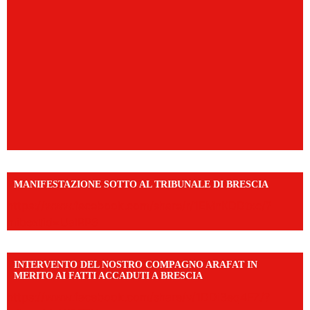
MANIFESTAZIONE SOTTO AL TRIBUNALE DI BRESCIA
https://www.facebook.com/share/r/1EMnKDDtxc/?
mibextid=UalRPS
INTERVENTO DEL NOSTRO COMPAGNO ARAFAT IN
MERITO AI FATTI ACCADUTI A BRESCIA
https://www.facebook.com/share/v/1DDi3eq4FZ/?