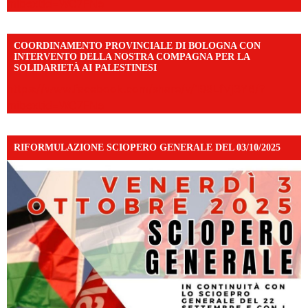
mibextid=WC7FNe
COORDINAMENTO PROVINCIALE DI BOLOGNA CON
INTERVENTO DELLA NOSTRA COMPAGNA PER LA
SOLIDARIETÀ AI PALESTINESI
https://www.facebook.com/share/v/198LfVj3Y6/?
mibextid=WC7FNe
RIFORMULAZIONE SCIOPERO GENERALE DEL 03/10/2025