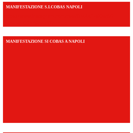
MANIFESTAZIONE S.I.COBAS NAPOLI
https://www.instagram.com/reel/DMAkE-siQw6/?
igsh=NmQ2Y3R5M3ZqcmJo
MANIFESTAZIONE SI COBAS A NAPOLI