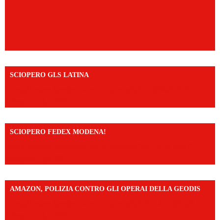
SCIOPERO GLS LATINA
https://www.facebook.com/share/v/1An9YA8yfq/?
mibextid=UalRPS
SCIOPERO FEDEX MODENA!
https://www.facebook.com/share/v/14FdghtLc5k/?
mibextid=UalRPS
AMAZON, POLIZIA CONTRO GLI OPERAI DELLA GEODIS
https://www.facebook.com/share/v/16UuA5c9Ep/?
mibextid=UalRPS