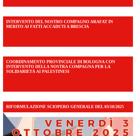
mibextid=UalRPS
INTERVENTO DEL NOSTRO COMPAGNO ARAFAT IN
MERITO AI FATTI ACCADUTI A BRESCIA
https://www.facebook.com/share/v/1DDi3eq4FZ/?
mibextid=WC7FNe
COORDINAMENTO PROVINCIALE DI BOLOGNA CON
INTERVENTO DELLA NOSTRA COMPAGNA PER LA
SOLIDARIETÀ AI PALESTINESI
https://www.facebook.com/share/v/198LfVj3Y6/?
mibextid=WC7FNe
RIFORMULAZIONE SCIOPERO GENERALE DEL 03/10/2025