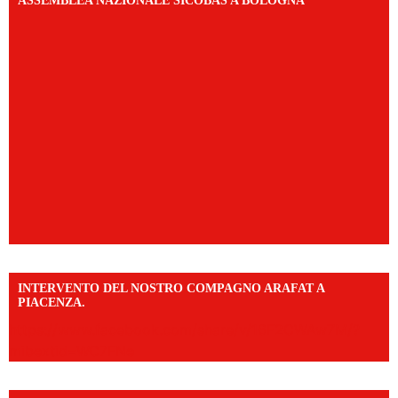
ASSEMBLEA NAZIONALE SICOBAS A BOLOGNA
INTERVENTO DEL NOSTRO COMPAGNO ARAFAT A
PIACENZA.
https://www.facebook.com/share/v/16F2CWAw7M/?
mibextid=WC7FNe