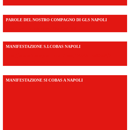
PAROLE DEL NOSTRO COMPAGNO DI GLS NAPOLI
https://vm.tiktok.com/ZNd9eE3RH/
MANIFESTAZIONE S.I.COBAS NAPOLI
https://www.instagram.com/reel/DMAkE-siQw6/?
igsh=NmQ2Y3R5M3ZqcmJo
MANIFESTAZIONE SI COBAS A NAPOLI