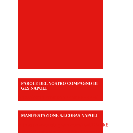
PAROLE DEL NOSTRO COMPAGNO DI
GLS NAPOLI
https://vm.tiktok.com/ZNd9eE3RH/
MANIFESTAZIONE S.I.COBAS NAPOLI
https://www.instagram.com/reel/DMAkE-
siQw6/?igsh=NmQ2Y3R5M3ZqcmJo