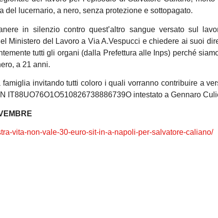
zia del lucernario, a nero, senza protezione e sottopagato.
anere in silenzio contro quest’altro sangue versato sul lav
el Ministero del Lavoro a Via A.Vespucci e chiedere ai suoi dire
temente tutti gli organi (dalla Prefettura alle Inps) perché siam
ero, a 21 anni.
famiglia invitando tutti coloro i quali vorranno contribuire a ve
ll’IBAN IT88UO76O1O510826738886739O intestato a Gennaro Culi
OVEMBRE
tra-vita-non-vale-30-euro-
sit-in-a-napoli-per-salvatore-
caliano/