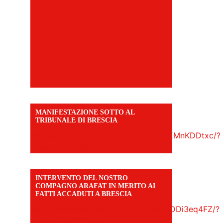
MANIFESTAZIONE SOTTO AL
TRIBUNALE DI BRESCIA
https://www.facebook.com/share/r/1EMnKDDtxc/?
mibextid=UalRPS
INTERVENTO DEL NOSTRO
COMPAGNO ARAFAT IN MERITO AI
FATTI ACCADUTI A BRESCIA
https://www.facebook.com/share/v/1DDi3eq4FZ/?
mibextid=WC7FNe